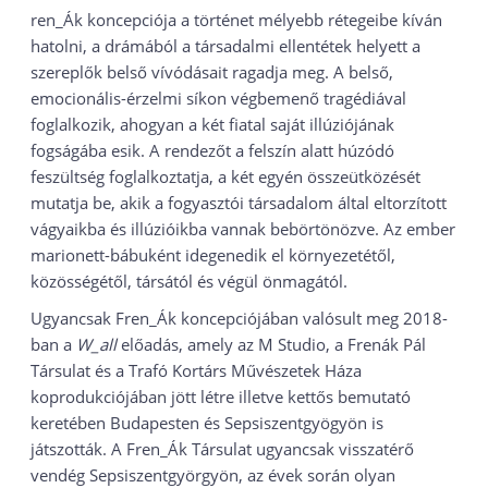
ren_Ák koncepciója a történet mélyebb rétegeibe kíván
hatolni, a drámából a társadalmi ellentétek helyett a
szereplők belső vívódásait ragadja meg. A belső,
emocionális-érzelmi síkon végbemenő tragédiával
foglalkozik, ahogyan a két fiatal saját illúziójának
fogságába esik. A rendezőt a felszín alatt húzódó
feszültség foglalkoztatja, a két egyén összeütközését
mutatja be, akik a fogyasztói társadalom által eltorzított
vágyaikba és illúzióikba vannak bebörtönözve. Az ember
marionett-bábuként idegenedik el környezetétől,
közösségétől, társától és végül önmagától.
Ugyancsak Fren_Ák koncepciójában valósult meg 2018-
ban a
W_all
előadás, amely az M Studio, a Frenák Pál
Társulat és a Trafó Kortárs Művészetek Háza
koprodukciójában jött létre illetve kettős bemutató
keretében Budapesten és Sepsiszentgyögyön is
játszották. A Fren_Ák Társulat ugyancsak visszatérő
vendég Sepsiszentgyörgyön, az évek során olyan