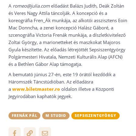
A
romeo@julia.com
előadást Balázs Judith, Deák Zoltán
és Veres Nagy Attila táncolják. A koncepció és a
koreográfia Fren_Ák munkája, az alkotói asszisztens Eoin
Mac Donncha, a zenei koncepció Halász Gáboré, a
szcenográfia Victoria Frenák munkája, a díszletkivitelező
Zoltai György, a marionetteket és maszkokat Majoros
Gyula készítette. Az előadás létrejöttét Sepsiszentgyörgy
Polgármesteri Hivatala, Nemzeti Kulturális Alap (AFCN)
és a Bethlen Gábor Alap támogatja.
A bemutató június 27-én, este 19 órától kezdődik a
Háromszék Táncstúdióban. Az előadásra
a
www.biletmaster.ro
oldalon illetve a Központi
Jegyirodában kaphatók jegyek.
FRENÁK PÁL
M STUDIO
SEPSISZENTGYÖRGY