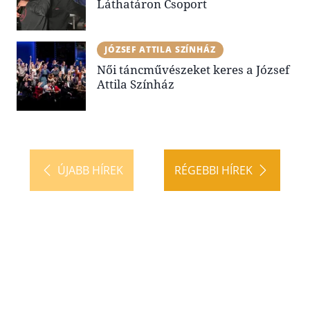
Láthatáron Csoport
JÓZSEF ATTILA SZÍNHÁZ
Női táncművészeket keres a József
Attila Színház
ÚJABB HÍREK
RÉGEBBI HÍREK