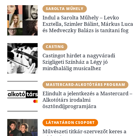
SAROLTA MŰHELY
Indul a Sarolta Műhely – Levko
Esztella, Szimler Bálint, Márkus Luca
és Medveczky Balázs is tanítani fog
CASTING
Castingot hirdet a nagyváradi
Szigligeti Színház a Légy jó
mindhalálig musicalhez
MASTERCARD-ALKOTÓTÁRS PROGRAM
Elindult a jelentkezés a Mastercard –
Alkotótárs irodalmi
ösztöndíjprogramjára
LÁTHATÁRON CSOPORT
Művészeti titkár-szervezőt keres a