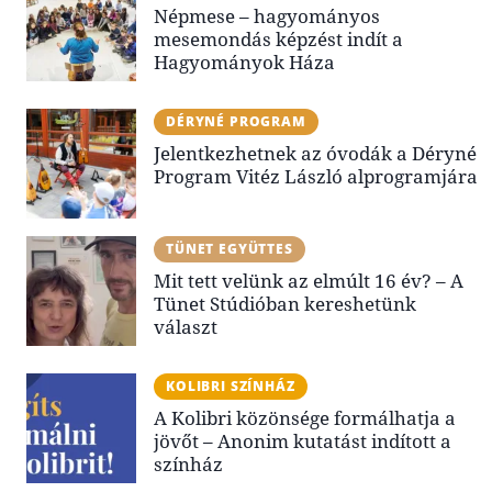
Népmese – hagyományos
mesemondás képzést indít a
Hagyományok Háza
DÉRYNÉ PROGRAM
Jelentkezhetnek az óvodák a Déryné
Program Vitéz László alprogramjára
TÜNET EGYÜTTES
Mit tett velünk az elmúlt 16 év? – A
Tünet Stúdióban kereshetünk
választ
KOLIBRI SZÍNHÁZ
A Kolibri közönsége formálhatja a
jövőt – Anonim kutatást indított a
színház