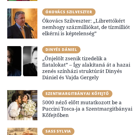
ÓKOVÁCS SZILVESZTER
Ókovács Szilveszter: „Librettókért
nemhogy százmilliókat, de tízmilliót
elkérni is képtelenség”
DINYÉS DÁNIEL
„Önjelölt zsenik tizedelik a
fiatalokat” – Így alakítaná át a hazai
zenés színházi struktúrát Dinyés
Dániel és Vajda Gergely
SZENTMARGITBÁNYAI KŐFEJTŐ
5000 néző előtt mutatkozott be a
Puccini Tosca-ja a Szentmargitbányai
Kőfejtőben
SASS SYLVIA