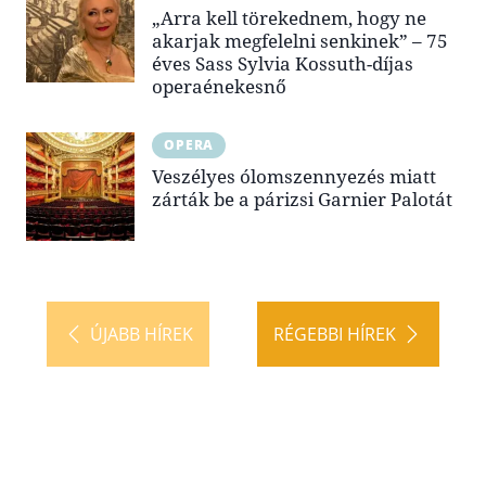
„Arra kell törekednem, hogy ne
akarjak megfelelni senkinek” – 75
éves Sass Sylvia Kossuth-díjas
operaénekesnő
OPERA
Veszélyes ólomszennyezés miatt
zárták be a párizsi Garnier Palotát
ÚJABB HÍREK
RÉGEBBI HÍREK