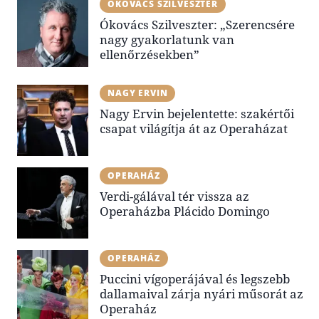
ÓKOVÁCS SZILVESZTER
Ókovács Szilveszter: „Szerencsére
nagy gyakorlatunk van
ellenőrzésekben”
NAGY ERVIN
Nagy Ervin bejelentette: szakértői
csapat világítja át az Operaházat
OPERAHÁZ
Verdi-gálával tér vissza az
Operaházba Plácido Domingo
OPERAHÁZ
Puccini vígoperájával és legszebb
dallamaival zárja nyári műsorát az
Operaház