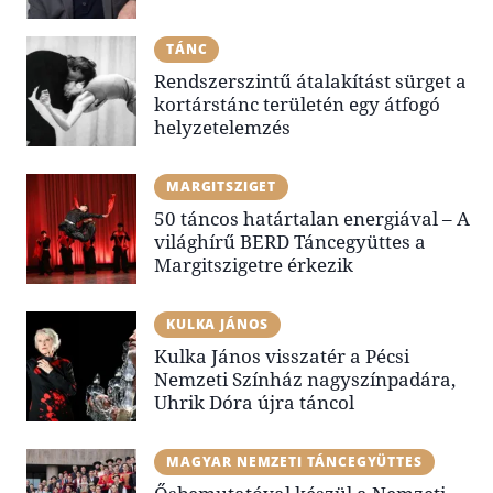
TÁNC
Rendszerszintű átalakítást sürget a
kortárstánc területén egy átfogó
helyzetelemzés
MARGITSZIGET
50 táncos határtalan energiával – A
világhírű BERD Táncegyüttes a
Margitszigetre érkezik
KULKA JÁNOS
Kulka János visszatér a Pécsi
Nemzeti Színház nagyszínpadára,
Uhrik Dóra újra táncol
MAGYAR NEMZETI TÁNCEGYÜTTES