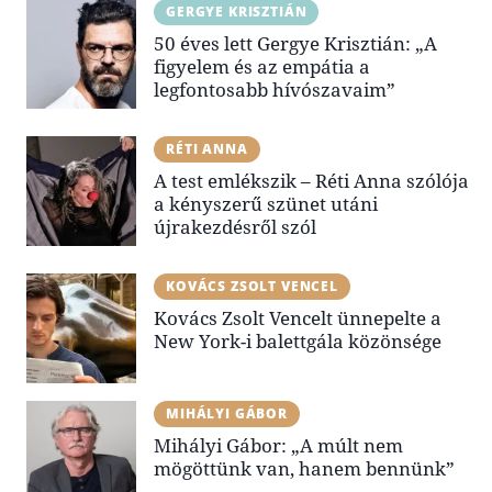
GERGYE KRISZTIÁN
50 éves lett Gergye Krisztián: „A
figyelem és az empátia a
legfontosabb hívószavaim”
RÉTI ANNA
A test emlékszik – Réti Anna szólója
a kényszerű szünet utáni
újrakezdésről szól
KOVÁCS ZSOLT VENCEL
Kovács Zsolt Vencelt ünnepelte a
New York-i balettgála közönsége
MIHÁLYI GÁBOR
Mihályi Gábor: „A múlt nem
mögöttünk van, hanem bennünk”