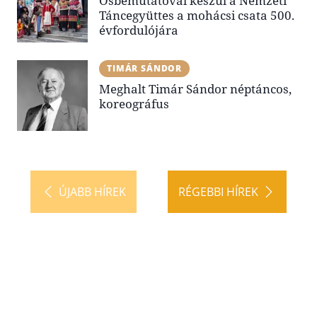
Ősbemutatóval készül a Nemzeti
Táncegyüttes a mohácsi csata 500.
évfordulójára
TIMÁR SÁNDOR
Meghalt Timár Sándor néptáncos,
koreográfus
ÚJABB HÍREK
RÉGEBBI HÍREK