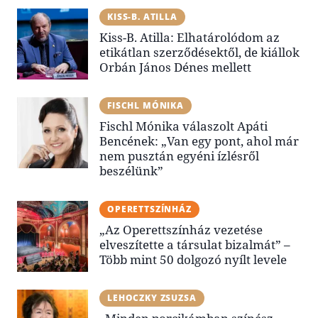
KISS-B. ATILLA
Kiss-B. Atilla: Elhatárolódom az
etikátlan szerződésektől, de kiállok
Orbán János Dénes mellett
FISCHL MÓNIKA
Fischl Mónika válaszolt Apáti
Bencének: „Van egy pont, ahol már
nem pusztán egyéni ízlésről
beszélünk”
OPERETTSZÍNHÁZ
„Az Operettszínház vezetése
elveszítette a társulat bizalmát” –
Több mint 50 dolgozó nyílt levele
LEHOCZKY ZSUZSA