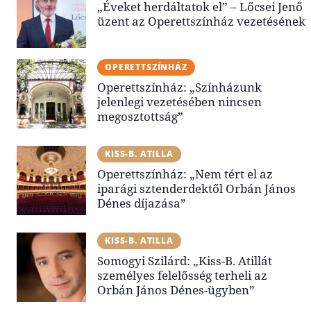
„Éveket herdáltatok el” – Lőcsei Jenő
üzent az Operettszínház vezetésének
OPERETTSZÍNHÁZ
Operettszínház: „Színházunk
jelenlegi vezetésében nincsen
megosztottság”
KISS-B. ATILLA
Operettszínház: „Nem tért el az
iparági sztenderdektől Orbán János
Dénes díjazása”
KISS-B. ATILLA
Somogyi Szilárd: „Kiss-B. Atillát
személyes felelősség terheli az
Orbán János Dénes-ügyben”