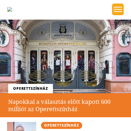
OPERETTSZÍNHÁZ
Napokkal a választás előtt kapott 600
milliót az Operettszínház
OPERETTSZÍNHÁZ