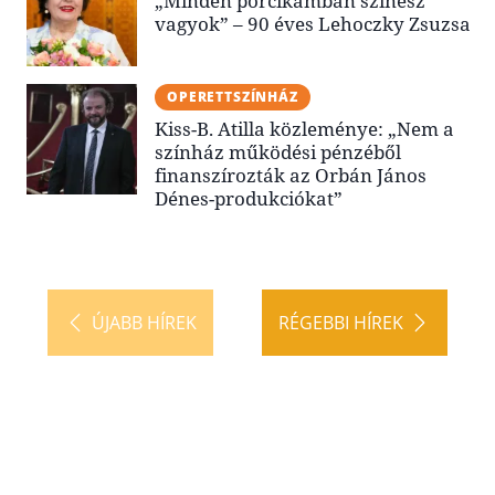
„Minden porcikámban színész
vagyok” – 90 éves Lehoczky Zsuzsa
OPERETTSZÍNHÁZ
Kiss-B. Atilla közleménye: „Nem a
színház működési pénzéből
finanszírozták az Orbán János
Dénes-produkciókat”
ÚJABB HÍREK
RÉGEBBI HÍREK