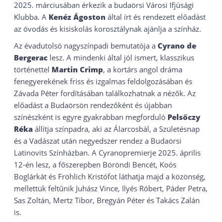
2025. márciusában érkezik a budaörsi Városi Ifjúsági
Klubba. A
Kenéz Ágoston
által írt és rendezett előadást
az óvodás és kisiskolás korosztálynak ajánlja a színház.
Az évadutolsó nagyszínpadi bemutatója a
Cyrano de
Bergerac
lesz. A mindenki által jól ismert, klasszikus
történettel
Martin Crimp
, a kortárs angol dráma
fenegyerekének friss és izgalmas feldolgozásában és
Závada Péter fordításában találkozhatnak a nézők. Az
előadást a Budaörsön rendezőként és újabban
színészként is egyre gyakrabban megforduló
Pelsőczy
Réka
állítja színpadra, aki az Álarcosbál, a Születésnap
és a Vadászat után negyedszer rendez a Budaörsi
Latinovits Színházban. A Cyranopremierje 2025. április
12-én lesz, a főszerepben Böröndi Bencét, Koós
Boglárkát és Fröhlich Kristófot láthatja majd a közönség,
mellettük feltűnik Juhász Vince, Ilyés Róbert, Páder Petra,
Sas Zoltán, Mertz Tibor, Bregyán Péter és Takács Zalán
is.