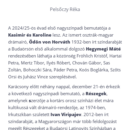
Pelsőczy Réka
A 2024/25-ös évad első nagyszínpadi bemutatója a
Kasimir és Karoline
lesz. Az ismert osztrák-magyar
drámaíró,
Ödön von Horváth
1932-ben írt színdarabját
a Budaörsön első alkalommal dolgozó
Hegymegi Máté
rendezésében láthatja a közönség Fröhlich Kristóf, Hartai
Petra, Mertz Tibor, Ilyés Róbert, Chován Gábor, Sas
Zoltán, Bohoczki Sára, Páder Petra, Koós Boglárka, Szőts
Orsi és Juhász Vince szereplésével.
Karácsony előtt néhány nappal, december 21-én érkezik
a következő nagyszínpadi bemutató, a
Részegek
,
amelynek
s
zerzője a kortárs orosz színházi élet mára
kultikussá vált drámaíró-rendezője, az 1974-ben,
Irkutszkban született
Ivan Viripajev
. 2012-ben írt
színdarabját, a Magyarországon már több feldolgozást
megélt Részegeket a Budaörsi Latinovits Színházban a