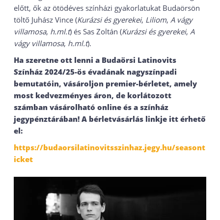
előtt, ők az ötödéves színházi gyakorlatukat Budaörsön
töltő Juhász Vince (
Kurázsi és gyerekei
,
Liliom
,
A vágy
villamosa
,
h.ml.t
) és Sas Zoltán (
Kurázsi és gyerekei
,
A
vágy villamosa
,
h.ml.t
).
Ha szeretne ott lenni a Budaörsi Latinovits
Színház 2024/25-ös évadának nagyszínpadi
bemutatóin, vásároljon premier-bérletet, amely
most kedvezményes áron, de korlátozott
számban vásárolható online és a színház
jegypénztárában! A bérletvásárlás linkje itt érhető
el:
https://budaorsilatinovitsszinhaz.jegy.hu/seasont
icket