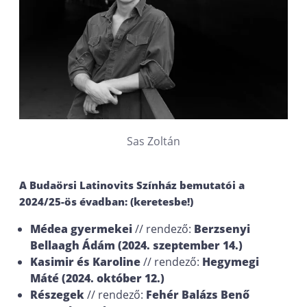
Sas Zoltán
A Budaörsi Latinovits Színház bemutatói a
2024/25-ös évadban
: (keretesbe!)
Médea gyermekei
// rendező:
Berzsenyi
Bellaagh Ádám (2024. szeptember 14.)
Kasimir és Karoline
// rendező:
Hegymegi
Máté (2024. október 12.)
Részegek
// rendező:
Fehér Balázs Benő