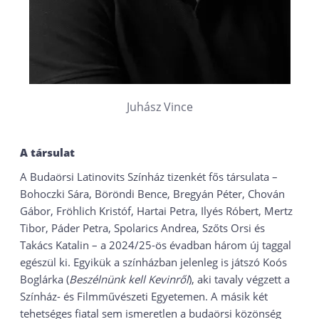
Juhász Vince
A társulat
A Budaörsi Latinovits Színház tizenkét fős társulata –
Bohoczki Sára, Böröndi Bence, Bregyán Péter, Chován
Gábor, Fröhlich Kristóf, Hartai Petra, Ilyés Róbert, Mertz
Tibor, Páder Petra, Spolarics Andrea, Szőts Orsi és
Takács Katalin – a 2024/25-ös évadban három új taggal
egészül ki. Egyikük a színházban jelenleg is játszó Koós
Boglárka (
Beszélnünk kell Kevinről
), aki tavaly végzett a
Színház- és Filmművészeti Egyetemen. A másik két
tehetséges fiatal sem ismeretlen a budaörsi közönség