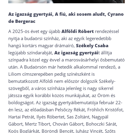
Az igazság gyertyái, A fiú, aki sosem aludt, Cyrano
de Bergerac
A 2025-ös évet egy újabb
Alföldi Róbert
rendezéssel
nyitja a budaörsi színház, aki az egyik legeredetibb
hangú kortárs magyar drámaíró,
Székely Csaba
legújabb színdarabját,
Az igazság gyertyái
t állítja
színpadra közel egy évvel a marosvásárhelyi ősbemutató
után. A Budaörsön már hetedik alkalommal rendező, a
Liliom címszerepében pedig színészként is
bemutatkozott Alföldi nem először dolgozik Székely-
szövegből, a város színháza jelenleg is nagy sikerrel
játssza egyik korábbi közös munkájukat, az Öröm és
boldogságot. Az igazság gyertyáibemutatója február 22-
én lesz, az előadásban Pelsőczy Rékát, Fröhlich Kristófot,
Hartai Petrát, Ilyés Róbertet, Sas Zoltánt, Nagypál
Gábort, Mertz Tibort, Chován Gábort, Bohoczki Sárát,
Koós Boglárkát, Böröndi Bencét, Juhász Vincét, Szőts