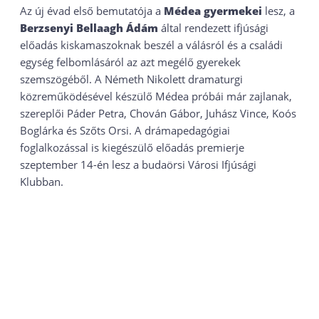
Az új évad első bemutatója a
Médea gyermekei
lesz, a
Berzsenyi Bellaagh Ádám
által rendezett ifjúsági
előadás kiskamaszoknak beszél a válásról és a családi
egység felbomlásáról az azt megélő gyerekek
szemszögéből. A Németh Nikolett dramaturgi
közreműködésével készülő Médea próbái már zajlanak,
szereplői Páder Petra, Chován Gábor, Juhász Vince, Koós
Boglárka és Szőts Orsi. A drámapedagógiai
foglalkozással is kiegészülő előadás premierje
szeptember 14-én lesz a budaörsi Városi Ifjúsági
Klubban.