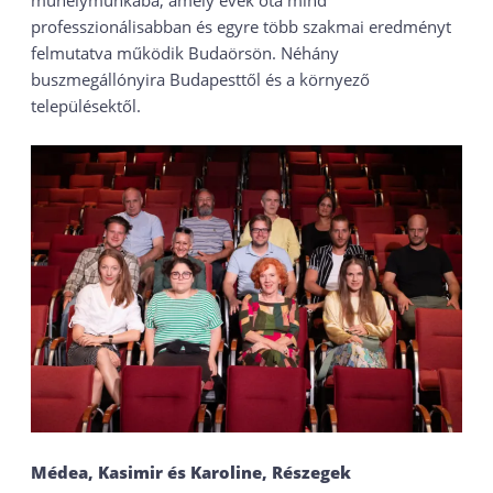
műhelymunkába, amely évek óta mind
professzionálisabban és egyre több szakmai eredményt
felmutatva működik Budaörsön. Néhány
buszmegállónyira Budapesttől és a környező
településektől.
Médea, Kasimir és Karoline, Részegek