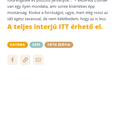
földrengések és pusztító járványok…” – Bezerédi Zolinak
van egy ilyen mondata, ami szinte kísérteties épp
mostanság. Kivéve a forróságot, ugye, mert elég rossz az
idő egész tavasszal, de nem kételkedem, hogy az is lesz.
A teljes interjú ITT érhető el.
KATONA
SZFE
TÓTH ZSÓFIA