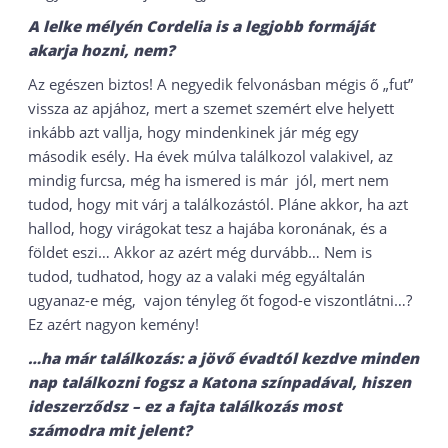
A lelke mélyén Cordelia is a legjobb formáját
akarja hozni, nem?
Az egészen biztos! A negyedik felvonásban mégis ő „fut”
vissza az apjához, mert a szemet szemért elve helyett
inkább azt vallja, hogy mindenkinek jár még egy
második esély. Ha évek múlva találkozol valakivel, az
mindig furcsa, még ha ismered is már jól, mert nem
tudod, hogy mit várj a találkozástól. Pláne akkor, ha azt
hallod, hogy virágokat tesz a hajába koronának, és a
földet eszi… Akkor az azért még durvább… Nem is
tudod, tudhatod, hogy az a valaki még egyáltalán
ugyanaz-e még, vajon tényleg őt fogod-e viszontlátni…?
Ez azért nagyon kemény!
…ha már találkozás: a jövő évadtól kezdve minden
nap találkozni fogsz a Katona színpadával, hiszen
ideszerződsz – ez a fajta találkozás most
számodra mit jelent?