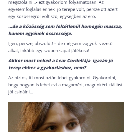
megszólalni…- ezt gyakorlom folyamatosan. Az
egyetemfoglalás ennek jó terepe volt, persze ott azért
egy közösségről volt szó, egységben az erő.
…de a közösség sem feltétlenül homogén massza,
hanem egyének összessége.
Igen, persze, abszolút! – de mégsem vagyok vezető
alkat, inkább egy szupercsapat játékosa!
Akkor most neked a Lear Cordeliája igazán jó
terep ehhez a gyakorláshoz, nem?
Az biztos, itt most aztán lehet gyakorolni! Gyakorolni,
hogy hogyan is lehet ezt a magamért, magunkért kiállást
jól csinálni…