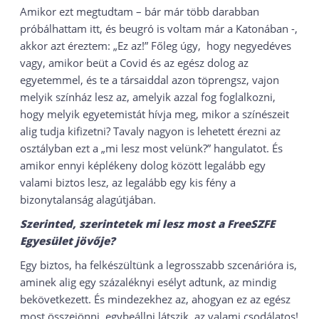
Amikor ezt megtudtam – bár már több darabban
próbálhattam itt, és beugró is voltam már a Katonában -,
akkor azt éreztem: „Ez az!” Főleg úgy, hogy negyedéves
vagy, amikor beüt a Covid és az egész dolog az
egyetemmel, és te a társaiddal azon töprengsz, vajon
melyik színház lesz az, amelyik azzal fog foglalkozni,
hogy melyik egyetemistát hívja meg, mikor a színészeit
alig tudja kifizetni? Tavaly nagyon is lehetett érezni az
osztályban ezt a „mi lesz most velünk?” hangulatot. És
amikor ennyi képlékeny dolog között legalább egy
valami biztos lesz, az legalább egy kis fény a
bizonytalanság alagútjában.
Szerinted, szerintetek mi lesz most a FreeSZFE
Egyesület jövője?
Egy biztos, ha felkészültünk a legrosszabb szcenárióra is,
aminek alig egy százaléknyi esélyt adtunk, az mindig
bekövetkezett. És mindezekhez az, ahogyan ez az egész
most összejönni, egybeállni látszik, az valami csodálatos!