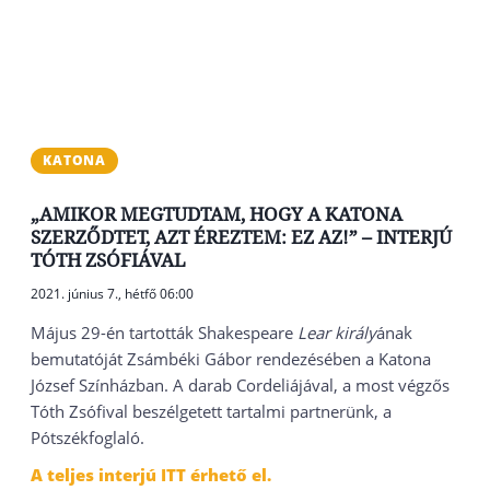
KATONA
„AMIKOR MEGTUDTAM, HOGY A KATONA
SZERZŐDTET, AZT ÉREZTEM: EZ AZ!” – INTERJÚ
TÓTH ZSÓFIÁVAL
2021. június 7., hétfő 06:00
Május 29-én tartották Shakespeare
Lear király
ának
bemutatóját Zsámbéki Gábor rendezésében a Katona
József Színházban. A darab Cordeliájával, a most végzős
Tóth Zsófival beszélgetett tartalmi partnerünk, a
Pótszékfoglaló.
A teljes interjú ITT érhető el.