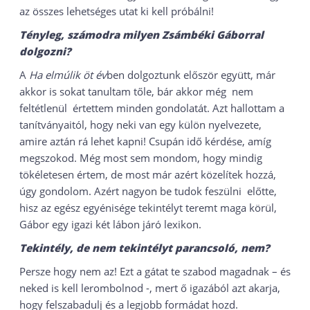
az összes lehetséges utat ki kell próbálni!
Tényleg, számodra milyen Zsámbéki Gáborral
dolgozni?
A
Ha elmúlik öt év
ben dolgoztunk először együtt, már
akkor is sokat tanultam tőle, bár akkor még nem
feltétlenül értettem minden gondolatát. Azt hallottam a
tanítványaitól, hogy neki van egy külön nyelvezete,
amire aztán rá lehet kapni! Csupán idő kérdése, amíg
megszokod. Még most sem mondom, hogy mindig
tökéletesen értem, de most már azért közelítek hozzá,
úgy gondolom. Azért nagyon be tudok feszülni előtte,
hisz az egész egyénisége tekintélyt teremt maga körül,
Gábor egy igazi két lábon járó lexikon.
Tekintély, de nem tekintélyt parancsoló, nem?
Persze hogy nem az! Ezt a gátat te szabod magadnak – és
neked is kell lerombolnod -, mert ő igazából azt akarja,
hogy felszabadulj és a legjobb formádat hozd.