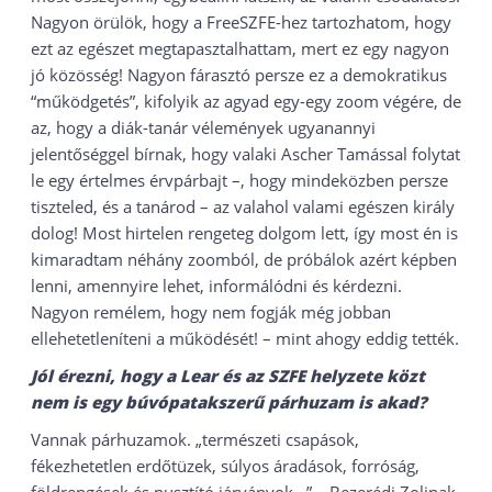
Nagyon örülök, hogy a FreeSZFE-hez tartozhatom, hogy
ezt az egészet megtapasztalhattam, mert ez egy nagyon
jó közösség! Nagyon fárasztó persze ez a demokratikus
“működgetés”, kifolyik az agyad egy-egy zoom végére, de
az, hogy a diák-tanár vélemények ugyanannyi
jelentőséggel bírnak, hogy valaki Ascher Tamással folytat
le egy értelmes érvpárbajt –, hogy mindeközben persze
tiszteled, és a tanárod – az valahol valami egészen király
dolog! Most hirtelen rengeteg dolgom lett, így most én is
kimaradtam néhány zoomból, de próbálok azért képben
lenni, amennyire lehet, informálódni és kérdezni.
Nagyon remélem, hogy nem fogják még jobban
ellehetetleníteni a működését! – mint ahogy eddig tették.
Jól érezni, hogy a Lear és az SZFE helyzete közt
nem is egy búvópatakszerű párhuzam is akad?
Vannak párhuzamok. „természeti csapások,
fékezhetetlen erdőtüzek, súlyos áradások, forróság,