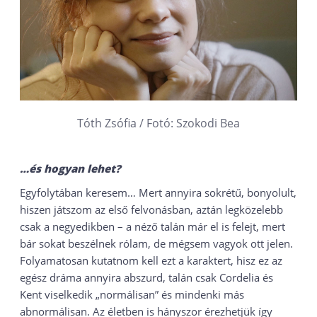
Tóth Zsófia / Fotó: Szokodi Bea
…és hogyan lehet?
Egyfolytában keresem… Mert annyira sokrétű, bonyolult,
hiszen játszom az első felvonásban, aztán legközelebb
csak a negyedikben – a néző talán már el is felejt, mert
bár sokat beszélnek rólam, de mégsem vagyok ott jelen.
Folyamatosan kutatnom kell ezt a karaktert, hisz ez az
egész dráma annyira abszurd, talán csak Cordelia és
Kent viselkedik „normálisan” és mindenki más
abnormálisan. Az életben is hányszor érezhetjük így