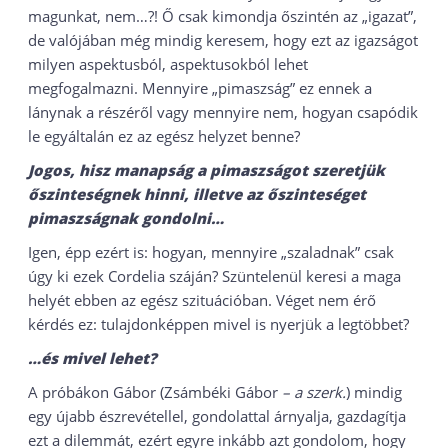
magunkat, nem…?! Ő csak kimondja őszintén az „igazat”,
de valójában még mindig keresem, hogy ezt az igazságot
milyen aspektusból, aspektusokból lehet
megfogalmazni. Mennyire „pimaszság” ez ennek a
lánynak a részéről vagy mennyire nem, hogyan csapódik
le egyáltalán ez az egész helyzet benne?
Jogos, hisz manapság a pimaszságot szeretjük
őszinteségnek hinni, illetve az őszinteséget
pimaszságnak gondolni…
Igen, épp ezért is: hogyan, mennyire „szaladnak” csak
úgy ki ezek Cordelia száján? Szüntelenül keresi a maga
helyét ebben az egész szituációban. Véget nem érő
kérdés ez: tulajdonképpen mivel is nyerjük a legtöbbet?
…és mivel lehet?
A próbákon Gábor (Zsámbéki Gábor
– a szerk.
) mindig
egy újabb észrevétellel, gondolattal árnyalja, gazdagítja
ezt a dilemmát, ezért egyre inkább azt gondolom, hogy