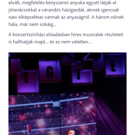
elvált, megfelelés-kényszeres anyuka együtt látják el
jótanácsokkal a várandós házigazdát, akinek igencsak
naiv elképzelései vannak az anyaságról. A három nőnek
hála, már nem sokáig…
A koncertszínházi előadásban híres musicalek részleteit
is hallhatják majd… és ez nem véletlen…