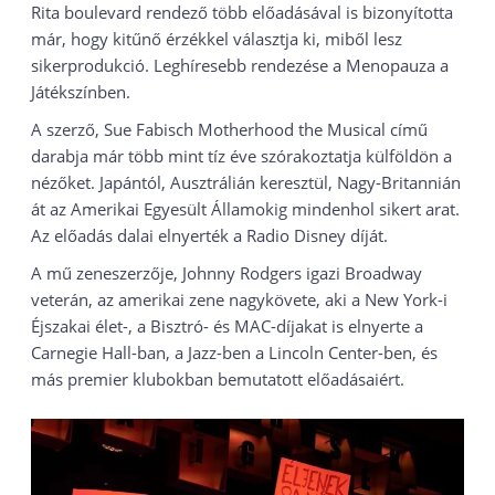
Rita boulevard rendező több előadásával is bizonyította
már, hogy kitűnő érzékkel választja ki, miből lesz
sikerprodukció. Leghíresebb rendezése a Menopauza a
Játékszínben.
A szerző, Sue Fabisch Motherhood the Musical című
darabja már több mint tíz éve szórakoztatja külföldön a
nézőket. Japántól, Ausztrálián keresztül, Nagy-Britannián
át az Amerikai Egyesült Államokig mindenhol sikert arat.
Az előadás dalai elnyerték a Radio Disney díját.
A mű zeneszerzője, Johnny Rodgers igazi Broadway
veterán, az amerikai zene nagykövete, aki a New York-i
Éjszakai élet-, a Bisztró- és MAC-díjakat is elnyerte a
Carnegie Hall-ban, a Jazz-ben a Lincoln Center-ben, és
más premier klubokban bemutatott előadásaiért.