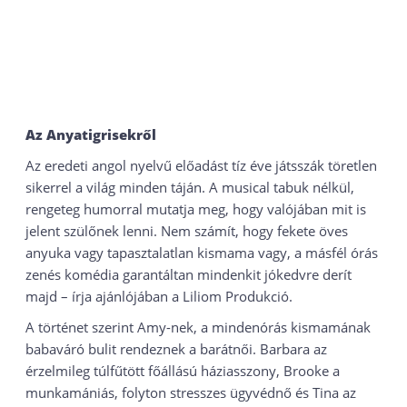
Az Anyatigrisekről
Az eredeti angol nyelvű előadást tíz éve játsszák töretlen
sikerrel a világ minden táján. A musical tabuk nélkül,
rengeteg humorral mutatja meg, hogy valójában mit is
jelent szülőnek lenni. Nem számít, hogy fekete öves
anyuka vagy tapasztalatlan kismama vagy, a másfél órás
zenés komédia garantáltan mindenkit jókedvre derít
majd – írja ajánlójában a Liliom Produkció.
A történet szerint Amy-nek, a mindenórás kismamának
babaváró bulit rendeznek a barátnői. Barbara az
érzelmileg túlfűtött főállású háziasszony, Brooke a
munkamániás, folyton stresszes ügyvédnő és Tina az