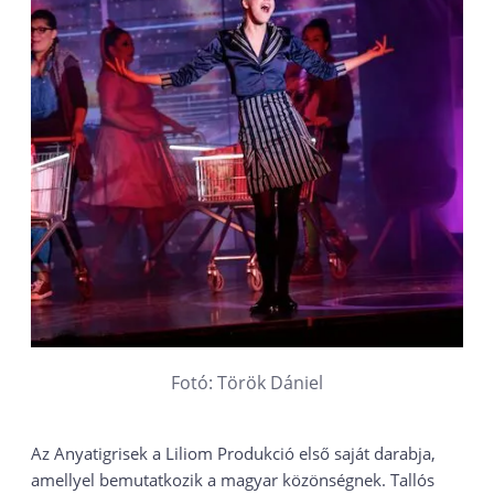
Fotó: Török Dániel
Az Anyatigrisek a Liliom Produkció első saját darabja,
amellyel bemutatkozik a magyar közönségnek. Tallós