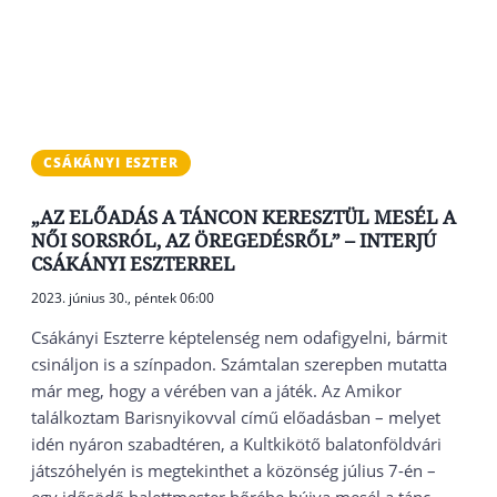
CSÁKÁNYI ESZTER
„AZ ELŐADÁS A TÁNCON KERESZTÜL MESÉL A
NŐI SORSRÓL, AZ ÖREGEDÉSRŐL” – INTERJÚ
CSÁKÁNYI ESZTERREL
2023. június 30., péntek 06:00
Csákányi Eszterre képtelenség nem odafigyelni, bármit
csináljon is a színpadon. Számtalan szerepben mutatta
már meg, hogy a vérében van a játék. Az Amikor
találkoztam Barisnyikovval című előadásban – melyet
idén nyáron szabadtéren, a Kultkikötő balatonföldvári
játszóhelyén is megtekinthet a közönség július 7-én –