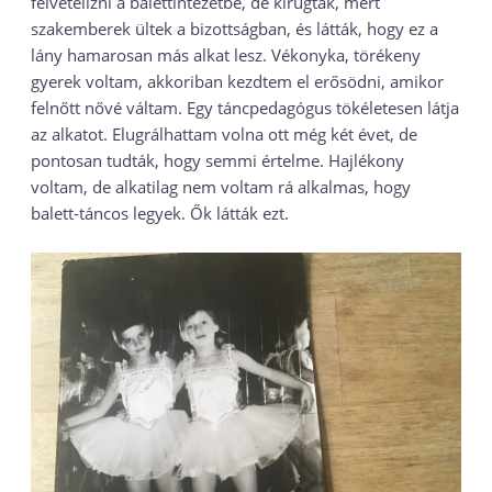
felvételizni a balettintézetbe, de kirúgtak, mert
szakemberek ültek a bizottságban, és látták, hogy ez a
lány hamarosan más alkat lesz. Vékonyka, törékeny
gyerek voltam, akkoriban kezdtem el erősödni, amikor
felnőtt nővé váltam. Egy táncpedagógus tökéletesen látja
az alkatot. Elugrálhattam volna ott még két évet, de
pontosan tudták, hogy semmi értelme. Hajlékony
voltam, de alkatilag nem voltam rá alkalmas, hogy
balett-táncos legyek. Ők látták ezt.