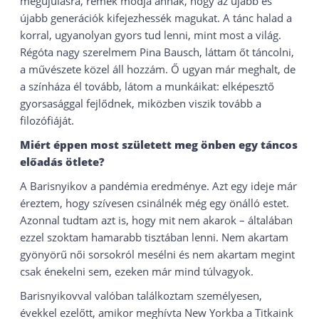
megújulásra, remek módja annak, hogy az újabb és
újabb generációk kifejezhessék magukat. A tánc halad a
korral, ugyanolyan gyors tud lenni, mint most a világ.
Régóta nagy szerelmem Pina Bausch, láttam őt táncolni,
a művészete közel áll hozzám. Ő ugyan már meghalt, de
a színháza él tovább, látom a munkáikat: elképesztő
gyorsasággal fejlődnek, miközben viszik tovább a
filozófiáját.
Miért éppen most született meg önben egy táncos
előadás ötlete?
A Barisnyikov a pandémia eredménye. Azt egy ideje már
éreztem, hogy szívesen csinálnék még egy önálló estet.
Azonnal tudtam azt is, hogy mit nem akarok – általában
ezzel szoktam hamarabb tisztában lenni. Nem akartam
gyönyörű női sorsokról mesélni és nem akartam megint
csak énekelni sem, ezeken már mind túlvagyok.
Barisnyikovval valóban találkoztam személyesen,
évekkel ezelőtt, amikor meghívta New Yorkba a Titkaink