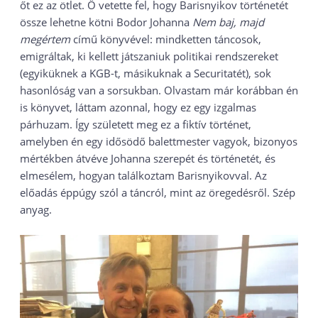
őt ez az ötlet. Ő vetette fel, hogy Barisnyikov történetét
össze lehetne kötni Bodor Johanna
Nem baj, majd
megértem
című könyvével: mindketten táncosok,
emigráltak, ki kellett játszaniuk politikai rendszereket
(egyiküknek a KGB-t, másikuknak a Securitatét), sok
hasonlóság van a sorsukban. Olvastam már korábban én
is könyvet, láttam azonnal, hogy ez egy izgalmas
párhuzam. Így született meg ez a fiktív történet,
amelyben én egy idősödő balettmester vagyok, bizonyos
mértékben átvéve Johanna szerepét és történetét, és
elmesélem, hogyan találkoztam Barisnyikovval. Az
előadás éppúgy szól a táncról, mint az öregedésről. Szép
anyag.