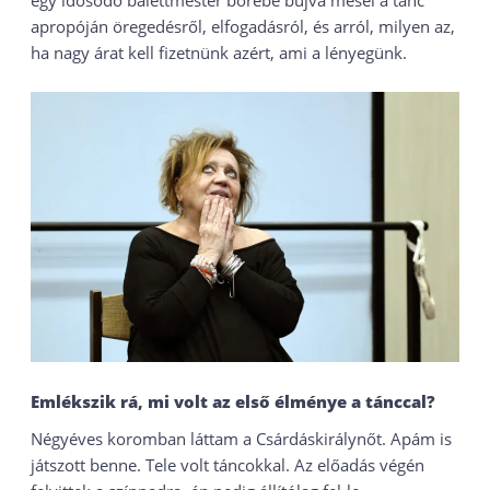
egy idősödő balettmester bőrébe bújva mesél a tánc
apropóján öregedésről, elfogadásról, és arról, milyen az,
ha nagy árat kell fizetnünk azért, ami a lényegünk.
Emlékszik rá, mi volt az első élménye a tánccal?
Négyéves koromban láttam a Csárdáskirálynőt. Apám is
játszott benne. Tele volt táncokkal. Az előadás végén