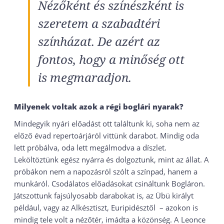
Nézőként és színészként is
szeretem a szabadtéri
színházat. De azért az
fontos, hogy a minőség ott
is megmaradjon.
Milyenek voltak azok a régi boglári nyarak?
Mindegyik nyári előadást ott találtunk ki, soha nem az
előző évad repertoárjáról vittünk darabot. Mindig oda
lett próbálva, oda lett megálmodva a díszlet.
Leköltöztünk egész nyárra és dolgoztunk, mint az állat. A
próbákon nem a napozásról szólt a színpad, hanem a
munkáról. Csodálatos előadásokat csináltunk Bogláron.
Játszottunk fajsúlyosabb darabokat is, az Übü királyt
például, vagy az Alkésztiszt, Euripidésztől – azokon is
mindig tele volt a nézőtér, imádta a közönség. A Leonce