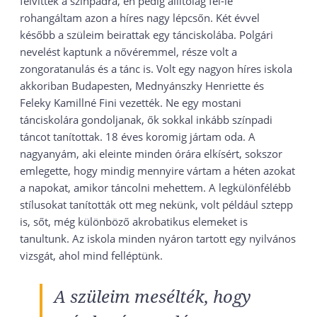
felvittek a színpadra, én pedig állítólag fel-le
rohangáltam azon a híres nagy lépcsőn. Két évvel
később a szüleim beirattak egy tánciskolába. Polgári
nevelést kaptunk a nővéremmel, része volt a
zongoratanulás és a tánc is. Volt egy nagyon híres iskola
akkoriban Budapesten, Mednyánszky Henriette és
Feleky Kamillné Fini vezették. Ne egy mostani
tánciskolára gondoljanak, ők sokkal inkább színpadi
táncot tanítottak. 18 éves koromig jártam oda. A
nagyanyám, aki eleinte minden órára elkísért, sokszor
emlegette, hogy mindig mennyire vártam a héten azokat
a napokat, amikor táncolni mehettem. A legkülönfélébb
stílusokat tanították ott meg nekünk, volt például sztepp
is, sőt, még különböző akrobatikus elemeket is
tanultunk. Az iskola minden nyáron tartott egy nyilvános
vizsgát, ahol mind felléptünk.
A szüleim mesélték, hogy