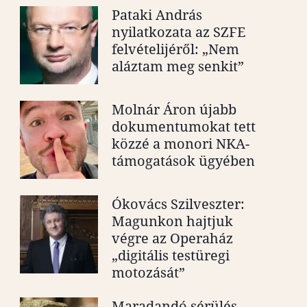
Pataki András
nyilatkozata az SZFE
felvételijéről: „Nem
aláztam meg senkit”
Molnár Áron újabb
dokumentumokat tett
közzé a monori NKA-
támogatások ügyében
Ókovács Szilveszter:
Magunkon hajtjuk
végre az Operaház
„digitális testüregi
motozását”
Maradandó sérülés,