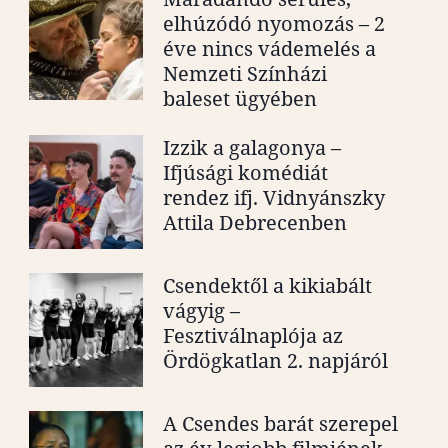
elhúzódó nyomozás – 2
éve nincs vádemelés a
Nemzeti Színházi
baleset ügyében
Izzik a galagonya –
Ifjúsági komédiát
rendez ifj. Vidnyánszky
Attila Debrecenben
Csendektől a kikiabált
vágyig –
Fesztiválnaplója az
Ördögkatlan 2. napjáról
A Csendes barát szerepel