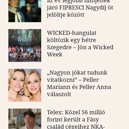
az év legjobb filmjének
járó FIPRESCI Nagydíj öt
jelöltje között
WICKED-hangulat
költözik egy hétre
Szegedre – Jön a Wicked
Week
„Nagyon jókat tudunk
vitatkozni” – Peller
Mariann és Peller Anna
válaszolt
Telex: Közel 56 millió
forint került a Fásy
család cégeihez NKA-