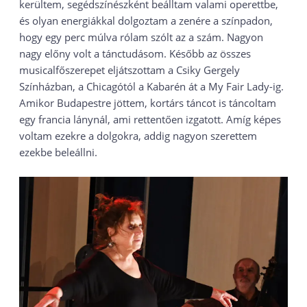
kerültem, segédszínészként beálltam valami operettbe,
és olyan energiákkal dolgoztam a zenére a színpadon,
hogy egy perc múlva rólam szólt az a szám. Nagyon
nagy előny volt a tánctudásom. Később az összes
musicalfőszerepet eljátszottam a Csiky Gergely
Színházban, a Chicagótól a Kabarén át a My Fair Lady-ig.
Amikor Budapestre jöttem, kortárs táncot is táncoltam
egy francia lánynál, ami rettentően izgatott. Amíg képes
voltam ezekre a dolgokra, addig nagyon szerettem
ezekbe beleállni.