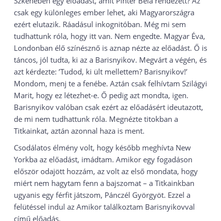
Szkénében egy előadást, amit Pintér Béla rendezett? Az
csak egy különleges ember lehet, aki Magyarországra
ezért elutazik. Ráadásul inkognitóban. Még mi sem
tudhattunk róla, hogy itt van. Nem engedte. Magyar Éva,
Londonban élő színésznő is aznap nézte az előadást. Ő is
táncos, jól tudta, ki az a Barisnyikov. Megvárt a végén, és
azt kérdezte: ’Tudod, ki ült mellettem? Barisnyikov!’
Mondom, menj te a fenébe. Aztán csak felhívtam Szilágyi
Marit, hogy ez létezhet-e. Ő pedig azt mondta, igen.
Barisnyikov valóban csak ezért az előadásért ideutazott,
de mi nem tudhattunk róla. Megnézte titokban a
Titkainkat, aztán azonnal haza is ment.
Csodálatos élmény volt, hogy később meghívta New
Yorkba az előadást, imádtam. Amikor egy fogadáson
először odajött hozzám, az volt az első mondata, hogy
miért nem hagytam fenn a bajszomat – a Titkainkban
ugyanis egy férfit játszom, Pánczél Györgyöt. Ezzel a
felütéssel indul az Amikor találkoztam Barisnyikovval
című előadás.