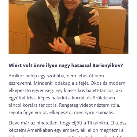
Miért volt önre ilyen nagy hatással Barisnyikov?
Amikor belép egy szobába, nem lehet őt nem
észrevenni. Mindenki odakapja a fejét. Okos és modern,
elképesztő egyéniség. Egy klasszikus balett-táncos, aki
egyúttal friss, képes haladni a korral, és őrületesen
táncol kortárs táncot is. Rengeteg videót néztem róla,
régóta figyelem őt, elképesztő, mennyire zseniális.
Eleve már az hihetetlen, hogy eljött a Titkainkra. El tudsz
képzelni Amerikában egy embert, aki eljön megnézni a