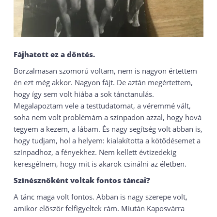
Fájhatott ez a döntés.
Borzalmasan szomorú voltam, nem is nagyon értettem
én ezt még akkor. Nagyon fájt. De aztán megértettem,
hogy így sem volt hiába a sok tánctanulás.
Megalapoztam vele a testtudatomat, a véremmé vált,
soha nem volt problémám a színpadon azzal, hogy hová
tegyem a kezem, a lábam. És nagy segítség volt abban is,
hogy tudjam, hol a helyem: kialakította a kötődésemet a
színpadhoz, a fényekhez. Nem kellett évtizedekig
keresgélnem, hogy mit is akarok csinálni az életben.
Színésznőként voltak fontos táncai?
A tánc maga volt fontos. Abban is nagy szerepe volt,
amikor először felfigyeltek rám. Miután Kaposvárra