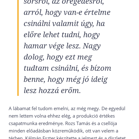
sorsról, az öregedésről,
arról, hogy van-e értelme
csinálni valamit úgy, ha
előre lehet tudni, hogy
hamar vége lesz. Nagy
dolog, hogy ezt meg
tudtam csinálni, és bízom
benne, hogy még jó ideig
lesz hozzá erőm.
A lábamat fel tudom emelni, az még megy. De egyedül
nem lettem volna ehhez elég, a produkció értékes
csapatmunka eredménye. Rozs Tamás és a csellója
minden előadásban közreműködik, ott van velem a
térben. Kálmán Eszter készítette a jelmezt és a díszletet,