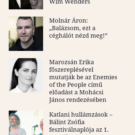
Wim Wenders
Molnár Áron:
„Balázsom, ezt a
céghálót nézd meg!”
Marozsán Erika
főszereplésével
mutatják be az Enemies
of the People című
előadást a Mohácsi
János rendezésében
Katlani hullámzások –
Bálint Zsófia
fesztiválnaplója az 1.