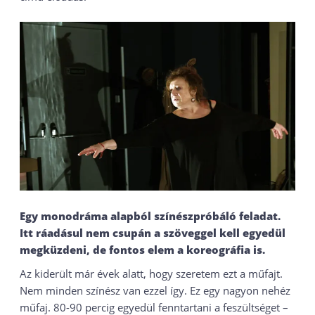
Egy monodráma alapból színészpróbáló feladat.
Itt ráadásul nem csupán a szöveggel kell egyedül
megküzdeni, de fontos elem a koreográfia is.
Az kiderült már évek alatt, hogy szeretem ezt a műfajt.
Nem minden színész van ezzel így. Ez egy nagyon nehéz
műfaj. 80-90 percig egyedül fenntartani a feszültséget –