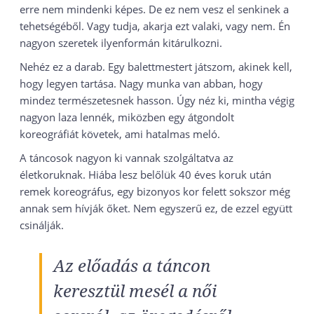
erre nem mindenki képes. De ez nem vesz el senkinek a
tehetségéből. Vagy tudja, akarja ezt valaki, vagy nem. Én
nagyon szeretek ilyenformán kitárulkozni.
Nehéz ez a darab. Egy balettmestert játszom, akinek kell,
hogy legyen tartása. Nagy munka van abban, hogy
mindez természetesnek hasson. Úgy néz ki, mintha végig
nagyon laza lennék, miközben egy átgondolt
koreográfiát követek, ami hatalmas meló.
A táncosok nagyon ki vannak szolgáltatva az
életkoruknak. Hiába lesz belőlük 40 éves koruk után
remek koreográfus, egy bizonyos kor felett sokszor még
annak sem hívják őket. Nem egyszerű ez, de ezzel együtt
csinálják.
Az előadás a táncon
keresztül mesél a női