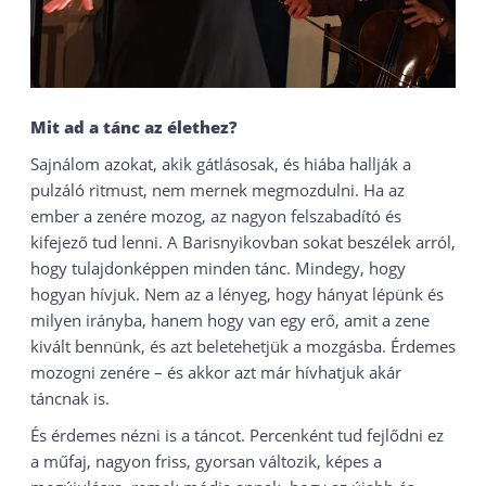
Mit ad a tánc az élethez?
Sajnálom azokat, akik gátlásosak, és hiába hallják a
pulzáló ritmust, nem mernek megmozdulni. Ha az
ember a zenére mozog, az nagyon felszabadító és
kifejező tud lenni. A Barisnyikovban sokat beszélek arról,
hogy tulajdonképpen minden tánc. Mindegy, hogy
hogyan hívjuk. Nem az a lényeg, hogy hányat lépünk és
milyen irányba, hanem hogy van egy erő, amit a zene
kivált bennünk, és azt beletehetjük a mozgásba. Érdemes
mozogni zenére – és akkor azt már hívhatjuk akár
táncnak is.
És érdemes nézni is a táncot. Percenként tud fejlődni ez
a műfaj, nagyon friss, gyorsan változik, képes a