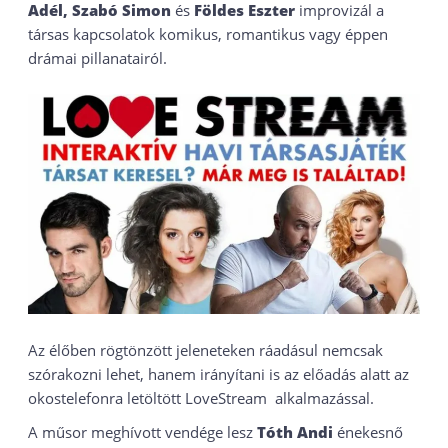
Adél, Szabó Simon
és
Földes Eszter
improvizál a
társas kapcsolatok komikus, romantikus vagy éppen
drámai pillanatairól.
Az élőben rögtönzött jeleneteken ráadásul nemcsak
szórakozni lehet, hanem irányítani is az előadás alatt az
okostelefonra letöltött LoveStream alkalmazással.
A műsor meghívott vendége lesz
Tóth Andi
énekesnő