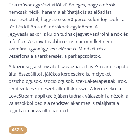
Ez a műsor egyrészt attól különleges, hogy a nézők
nemcsak nézik, hanem alakíthatják is az előadást,
másrészt attól, hogy az első 30 perce külön fog szólni a
férfi és külön a női nézőknek egyidőben. A
jegyvásárláskor is külön tudnak jegyet vásárolni a nők és
a férfiak. A show további része már mindkét nem
számára ugyanúgy lesz elérhető. Mindkét rész
vezérfonala a társkeresés, a párkapcsolatok.
A közönség a show alatt szavazhat a LoveStream csapata
által összeállított játékos kérdésekre is, melyeket
pszichológusok, szociológusok, szexuál-terapeuták, írók,
rendezők és színészek állítottak össze. A kérdésekre a
LoveStream applikációjában tudnak válaszolni a nézők, a
válaszokból pedig a rendszer akár meg is találjhata a
leginkább hozzá illő partnert.
6SZÍN