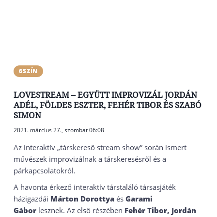
6SZÍN
LOVESTREAM – EGYÜTT IMPROVIZÁL JORDÁN
ADÉL, FÖLDES ESZTER, FEHÉR TIBOR ÉS SZABÓ
SIMON
2021. március 27., szombat 06:08
Az interaktív „társkereső stream show” során ismert
művészek improvizálnak a társkeresésről és a
párkapcsolatokról.
A havonta érkező interaktív társtaláló társasjáték
házigazdái
Márton Dorottya
és
Garami
Gábor
lesznek. Az első részében
Fehér Tibor, Jordán