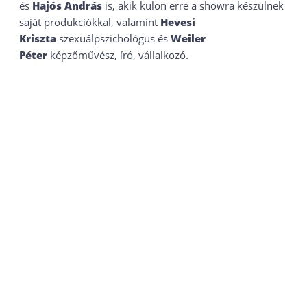
és
Hajós András
is, akik külön erre a showra készülnek
saját produkciókkal, valamint
Hevesi
Kriszta
szexuálpszichológus és
Weiler
Péter
képzőművész, író, vállalkozó.