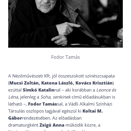
Fodor Tamás
A Nézőművészeti Kft. jól összeszokott színészcsapata
(
Mucsi Zoltán, Katona László, Kovács Krisztián
)
ezúttal
Simkó Katalin
nal – aki korábban a
Leonce és
Léna
, jelenleg a
Soha, senkinek
című előadásukban is
látható –,
Fodor Tamás
sal, a Vádli Alkalmi Színházi
Társulás oszlopos tagjával egészül ki
Koltai M.
Gábor
rendezésében. Az előadásban
dramaturgként
Zsigó Anna
működik közre, a