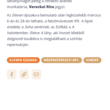
látványvilágot pedig a rendező állandó
munkatársa,
Vereckei Rita
jegyzi.
Az
Eleven éjszaka
a bemutató után legközelebb március
6-án és 28-án látható, a Nézőművészeti Kft.
A fajok
eredete,
a
Soha senkinek,
az
EztRád,
a
A
halottember,
illetve
A lány, aki hozott lélekből
dolgozott
továbbra is megtalálható a színház
repertoárján.
ELEVEN ÉJSZAKA
NÉZŐMŰVÉSZETI KFT.
SZKÉNÉ