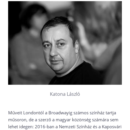
Katona László
Műveit Londontól a Broadwayig számos színház tartja
műsoron, de a szerző a magyar közönség számára sem
lehet idegen: 2016-ban a Nemzeti Színház és a Kaposvári