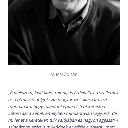
Mucsi Zoltán
„Emlékszem, kisfiúként mindig is érdekeltek a szellemek
és a rémisztő dolgok. Ha magyarázni akarnám, azt
mondanám, hogy tulajdonképpen Istent kerestem.
Látom azt a képet, amelyben mindannyian vagyunk, de
mi lehet a kereteken túl? Valójában ez nagyon aggaszt! A
színházban azért is működnek az efféle a dolgok, mert