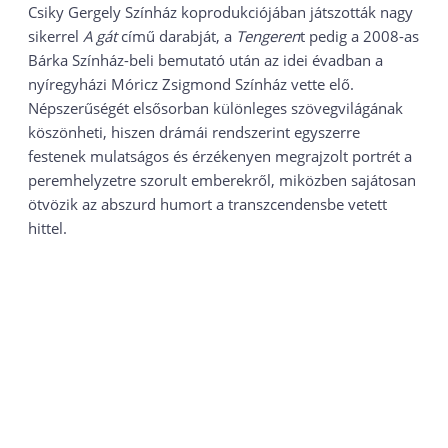
Csiky Gergely Színház koprodukciójában játszották nagy
sikerrel
A gát
című darabját, a
Tengeren
t pedig a 2008-as
Bárka Színház-beli bemutató után az idei évadban a
nyíregyházi Móricz Zsigmond Színház vette elő.
Népszerűségét elsősorban különleges szövegvilágának
köszönheti, hiszen drámái rendszerint egyszerre
festenek mulatságos és érzékenyen megrajzolt portrét a
peremhelyzetre szorult emberekről, miközben sajátosan
ötvözik az abszurd humort a transzcendensbe vetett
hittel.