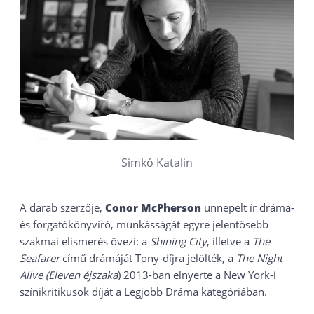
Simkó Katalin
A darab szerzője,
Conor McPherson
ünnepelt ír dráma-
és forgatókönyvíró, munkásságát egyre jelentősebb
szakmai elismerés övezi: a
Shining City
, illetve a
The
Seafarer
című drámáját Tony-díjra jelölték, a
The Night
Alive (Eleven éjszaka
) 2013-ban elnyerte a New York-i
színikritikusok díját a Legjobb Dráma kategóriában.