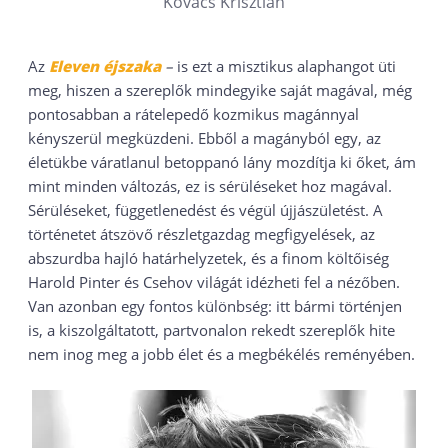
Kovács Krisztián
Az
Eleven éjszaka
–
is ezt a misztikus alaphangot üti
meg, hiszen a szereplők mindegyike saját magával, még
pontosabban a rátelepedő kozmikus magánnyal
kényszerül megküzdeni. Ebből a magányból egy, az
életükbe váratlanul betoppanó lány mozdítja ki őket, ám
mint minden változás, ez is sérüléseket hoz magával.
Sérüléseket, függetlenedést és végül újjászületést. A
történetet átszövő részletgazdag megfigyelések, az
abszurdba hajló határhelyzetek, és a finom költőiség
Harold Pinter és Csehov világát idézheti fel a nézőben.
Van azonban egy fontos különbség: itt bármi történjen
is, a kiszolgáltatott, partvonalon rekedt szereplők hite
nem inog meg a jobb élet és a megbékélés reményében.