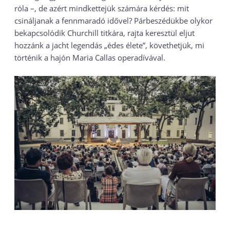
róla –, de azért mindkettejük számára kérdés: mit
csináljanak a fennmaradó idővel? Párbeszédükbe olykor
bekapcsolódik Churchill titkára, rajta keresztül eljut
hozzánk a jacht legendás „édes élete”, követhetjük, mi
történik a hajón Maria Callas operadívával.