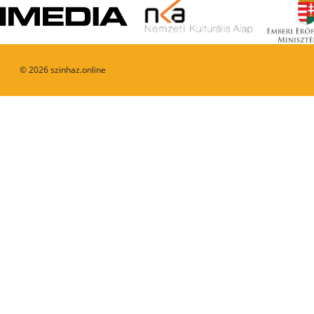
©
2026
szinhaz.online