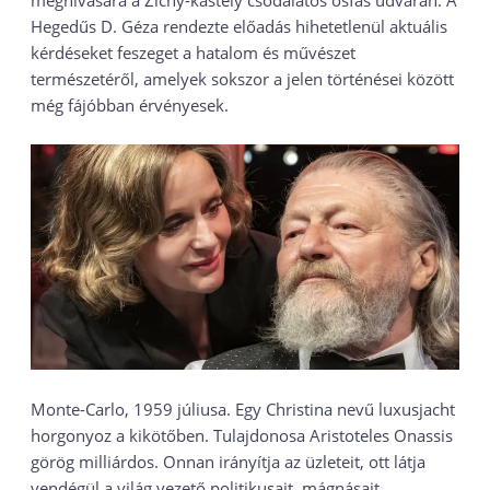
meghívására a Zichy-kastély csodálatos ősfás udvarán. A
Hegedűs D. Géza rendezte előadás hihetetlenül aktuális
kérdéseket feszeget a hatalom és művészet
természetéről, amelyek sokszor a jelen történései között
még fájóbban érvényesek.
Monte-Carlo, 1959 júliusa. Egy Christina nevű luxusjacht
horgonyoz a kikötőben. Tulajdonosa Aristoteles Onassis
görög milliárdos. Onnan irányítja az üzleteit, ott látja
vendégül a világ vezető politikusait, mágnásait,