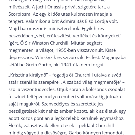
művészeit. A jacht Onassis privát szigetére tart, a
Scorpiosra. Az egyik idős utas különösen imádja a
tengert. Valamikor a brit Admiralitás Első Lordja volt.
Majd háromszor is miniszterelnök. Egyik híres
beszédében „vért, erőfeszítést, verítéket és könnyeket”
ígért. Ő Sir Winston Churchill. Miután segített
megmenteni a világot, 1955-ben visszavonult. Kissé
depressziós. Whiskyzik és szivarozik. És fest. Magányába
sétál be Greta Garbo, aki 1941 óta nem forgat.
„Krisztina királynő” – fogadja őt Churchill utalva a svéd
sztár zseniális szerepére. „A szabad világ megmentője” –
szól a viszontüdvözlés. Útjuk során a kölcsönös csodálat
felszínét feltépve mélyen emberi vallomásokig jutnak el
saját magukról. Szenvedélyes és szeretetteljes
beszélgetések két nehéz ember között, akik az életük egy
adott közös pontján a legközelebb kerülnek egymáshoz.
Életük, választásaik ellentétesek – például Churchill
mindig vágyott a dicsőségre, Garbo könnyen lemondott