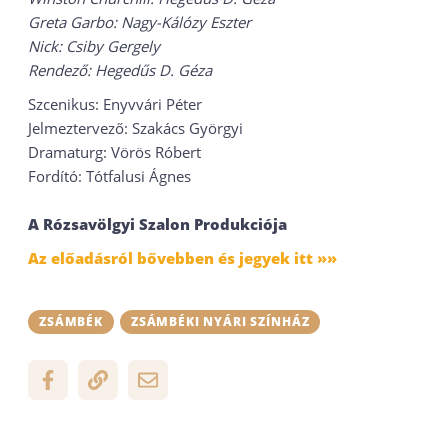
Greta Garbo: Nagy-Kálózy Eszter
Nick: Csiby Gergely
Rendező: Hegedűs D. Géza
Szcenikus: Enyvvári Péter
Jelmeztervező: Szakács Györgyi
Dramaturg: Vörös Róbert
Fordító: Tótfalusi Ágnes
A Rózsavölgyi Szalon Produkciója
Az előadásról bővebben és jegyek itt »»
ZSÁMBÉK
ZSÁMBÉKI NYÁRI SZÍNHÁZ