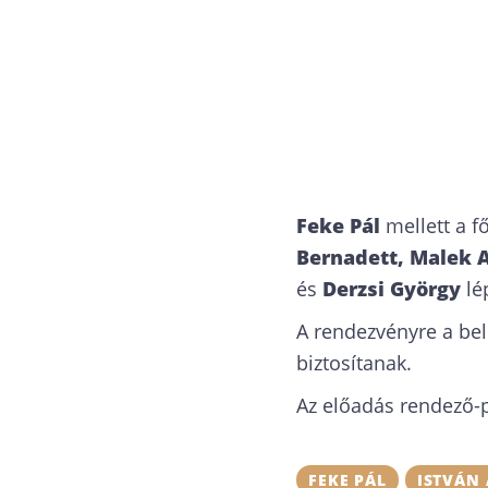
Feke Pál
mellett a 
Bernadett, Malek A
és
Derzsi György
lé
A rendezvényre a bel
biztosítanak.
Az előadás rendező-
FEKE PÁL
ISTVÁN 