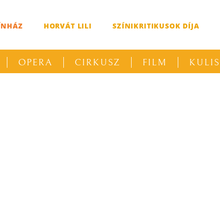
ÍNHÁZ
HORVÁT LILI
SZÍNIKRITIKUSOK DÍJA
OPERA
CIRKUSZ
FILM
KULI