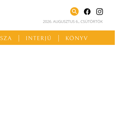
facebook
instagram
2026. AUGUSZTUS 6., CSÜTÖRTÖK
SSZA
INTERJÚ
KÖNYV