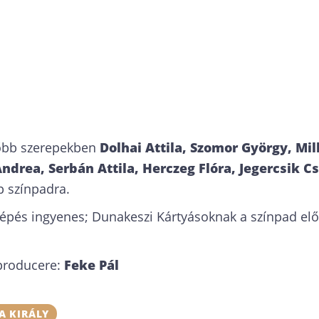
főbb szerepekben
Dolhai Attila, Szomor György, Mil
ndrea, Serbán Attila, Herczeg Flóra, Jegercsik C
p színpadra.
épés ingyenes; Dunakeszi Kártyásoknak a színpad előt
producere:
Feke Pál
A KIRÁLY