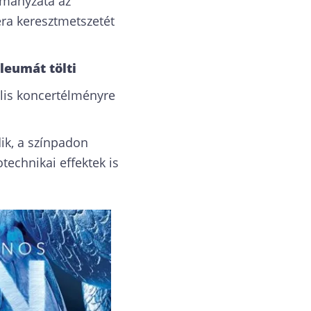
rmányzata az
era keresztmetszetét
leumát tölti
lis koncertélményre
ik, a színpadon
echnikai effektek is