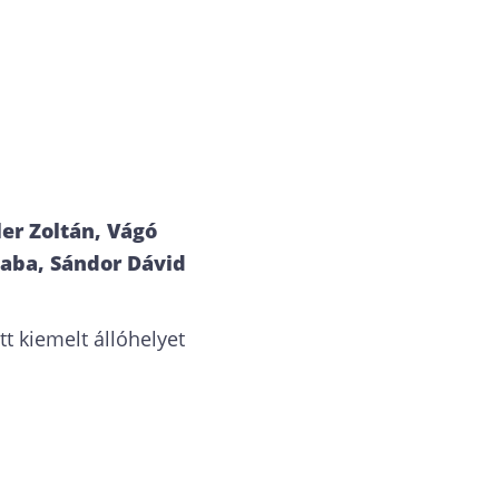
ler Zoltán, Vágó
saba, Sándor Dávid
t kiemelt állóhelyet