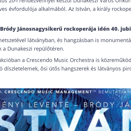
us 20-i rendezvénnyel készül Dunakeszi Város Önko
ves évfordulója alkalmából. Az István, a király rockop
 Bródy János
nagysikerű rockoperája idén 40. jubi
metszetével látványban, és hangzásban is monumentá
 a Dunakeszi repülőtéren.
kcióban a Crescendo Music Orchestra is közreműköd
íszletelemek, ősi ütős hangszerek és látványos pirot