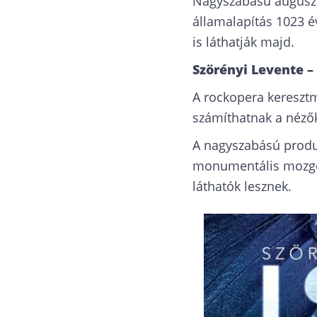
Nagyszabású auguszt
államalapítás 1023 é
is láthatják majd.
Szörényi Levente –
A rockopera kereszt
számíthatnak a nézők
A nagyszabású produ
monumentális mozgó d
láthatók lesznek.