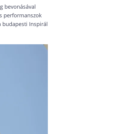
ég bevonásával
ges performanszok
 budapesti Inspirál