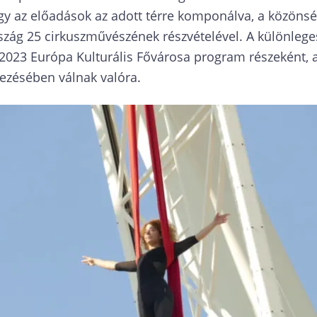
gy az előadások az adott térre komponálva, a közöns
rszág 25 cirkuszművészének részvételével. A különle
023 Európa Kulturális Fővárosa program részeként, a
vezésében válnak valóra.