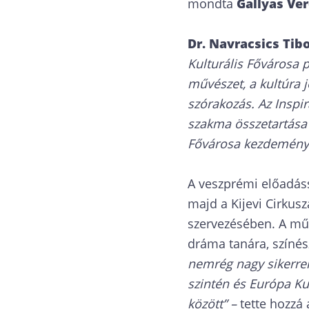
mondta
Gallyas Ve
Dr. Navracsics Tib
Kulturális Fővárosa 
művészet, a kultúra jó
szórakozás. Az Inspir
szakma összetartása 
Fővárosa kezdeménye
A veszprémi előadáss
majd a Kijevi Cirkus
szervezésében. A műv
dráma tanára, színész
nemrég nagy sikerrel
szintén és Európa Kul
között” –
tette hozzá 