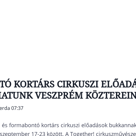
Ó KORTÁRS CIRKUSZI ELŐAD
ATUNK VESZPRÉM KÖZTEREI
zerda 07:37
 és formabontó kortárs cirkuszi előadások bukkanna
szeptember 17-23 között. A Together! cirkuszművészet