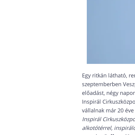
Egy ritkán látható, r
szeptemberben Veszp
előadást, négy napo
Inspirál Cirkuszközpo
vállalnak már 20 éve
Inspirál Cirkuszközpo
alkotótérrel, inspir