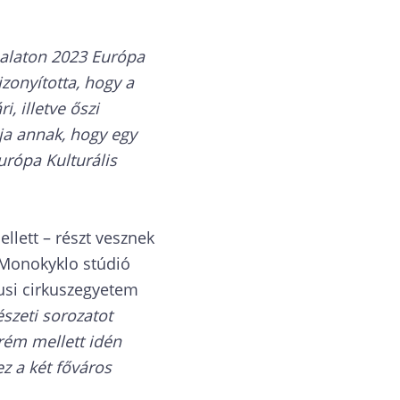
alaton 2023 Európa
zonyította, hogy a
, illetve őszi
ája annak, hogy egy
urópa Kulturális
lett – részt vesznek
 Monokyklo stúdió
usi cirkuszegyetem
szeti sorozatot
rém mellett idén
ez a két főváros