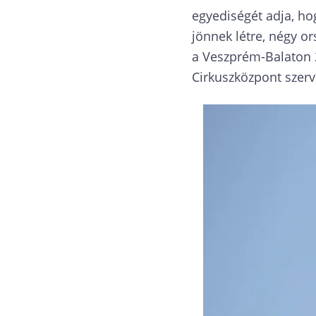
egyediségét adja, ho
jönnek létre, négy o
a Veszprém-Balaton 2
Cirkuszközpont szer