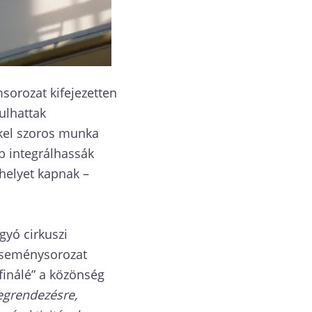
sorozat kifejezetten
ulhattak
kkel szoros munka
bb integrálhassák
helyet kapnak –
gyó cirkuszi
 eseménysorozat
finálé” a közönség
egrendezésre,