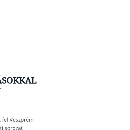
ÁSOKKAL
N
k fel Veszprém
i sorozat