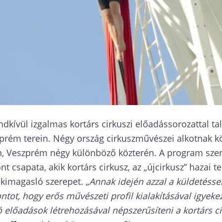
endkívül izgalmas kortárs cirkuszi előadássorozattal t
rém terein. Négy ország cirkuszművészei alkotnak kö
n, Veszprém négy különböző közterén. A program szer
nt csapata, akik kortárs cirkusz, az „újcirkusz” hazai t
 kimagasló szerepet. „
Annak idején azzal a küldetéssel
ntot, hogy erős művészeti profil kialakításával igyeke
áló előadások létrehozásával népszerűsíteni a kortárs 