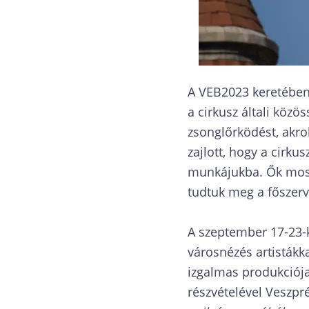
A VEB2023 keretében 
a cirkusz általi köz
zsonglőrködést, akro
zajlott, hogy a cirk
munkájukba. Ők most
tudtuk meg a főszerv
A szeptember 17-23-k
városnézés artistákk
izgalmas produkciója
részvételével Veszp