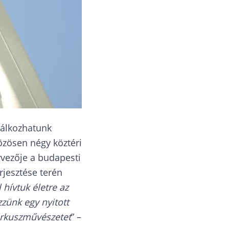
alálkozhatunk
zösen négy köztéri
vezője a budapesti
erjesztése terén
 hívtuk életre az
zzünk egy nyitott
cirkuszművészetet
” –