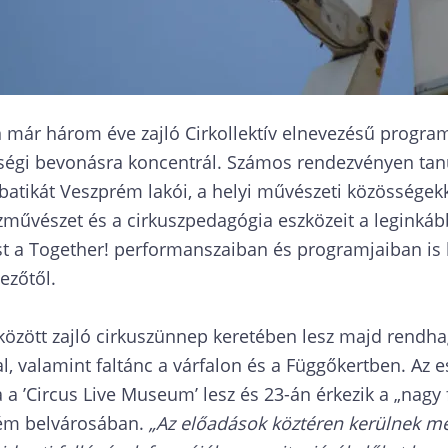
már három éve zajló Cirkollektív elnevezésű program
össégi bevonásra koncentrál. Számos rendezvényen tan
batikát Veszprém lakói, a helyi művészeti közössége
uszművészet és a cirkuszpedagógia eszközeit a leginká
 a Together! performanszaiban és programjaiban is 
ezőtől.
özött zajló cirkuszünnep keretében lesz majd rendha
al, valamint faltánc a várfalon és a Függőkertben. Az
 a ’Circus Live Museum’ lesz és 23-án érkezik a „nagy 
rém belvárosában.
„Az előadások köztéren kerülnek m