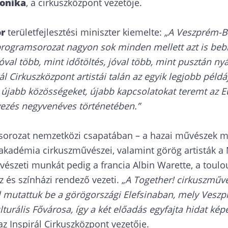
ronika
, a cirkuszközpont vezetője.
or
területfejlesztési miniszter kiemelte:
„A Veszprém-B
programsorozat nagyon sok minden mellett azt is bebi
val több, mint időtöltés, jóval több, mint pusztán nyári
ál Cirkuszközpont artistái talán az egyik legjobb péld
újabb közösségeket, újabb kapcsolatokat teremt az E
zés negyvenéves történetében.”
orozat nemzetközi csapatában – a hazai művészek mel
zakadémia cirkuszművészei, valamint görög artisták a
észeti munkát pedig a francia Albin Warette, a toulo
 és színházi rendező vezeti. „
A Together! cirkuszművé
 mutattuk be a görögországi Elefsinaban, mely Veszp
turális Fővárosa, így a két előadás egyfajta hidat kép
az Inspirál Cirkuszközpont vezetője.