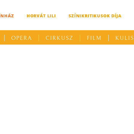
ÍNHÁZ
HORVÁT LILI
SZÍNIKRITIKUSOK DÍJA
OPERA
CIRKUSZ
FILM
KULI