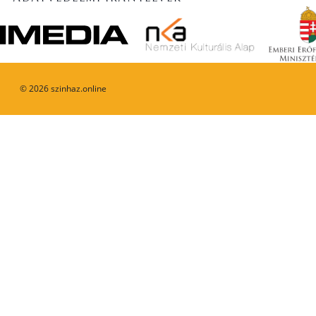
©
2026
szinhaz.online