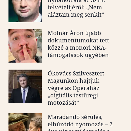
felvételijéről: „Nem
aláztam meg senkit”
Molnár Áron újabb
dokumentumokat tett
közzé a monori NKA-
támogatások ügyében
Ókovács Szilveszter:
Magunkon hajtjuk
végre az Operaház
„digitális testüregi
motozását”
Maradandó sérülés,
elhúzódó nyomozás – 2