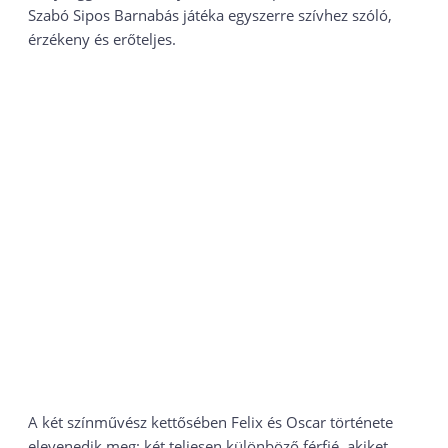
Szabó Sipos Barnabás játéka egyszerre szívhez szóló,
érzékeny és erőteljes.
A két színművész kettősében Felix és Oscar története
elevenedik meg: két teljesen különböző férfié, akiket