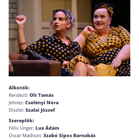
Alkotók:
Rendező:
Olt Tamás
Jelmez:
Cselényi Nóra
Díszlet:
Szalai József
Szereplők:
Félix Unger:
Lux Ádám
Oscar Madison:
Szabó Sipos Barnabás