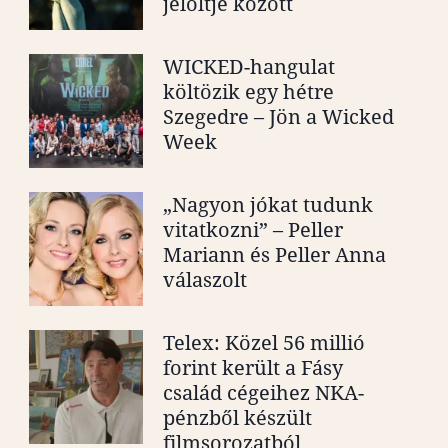
jelöltje között
WICKED-hangulat
költözik egy hétre
Szegedre – Jön a Wicked
Week
„Nagyon jókat tudunk
vitatkozni” – Peller
Mariann és Peller Anna
válaszolt
Telex: Közel 56 millió
forint került a Fásy
család cégeihez NKA-
pénzből készült
filmsorozatból