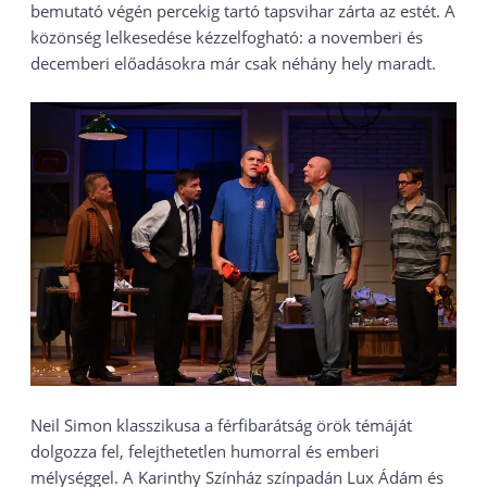
bemutató végén percekig tartó tapsvihar zárta az estét. A
közönség lelkesedése kézzelfogható: a novemberi és
decemberi előadásokra már csak néhány hely maradt.
Neil Simon klasszikusa a férfibarátság örök témáját
dolgozza fel, felejthetetlen humorral és emberi
mélységgel. A Karinthy Színház színpadán Lux Ádám és