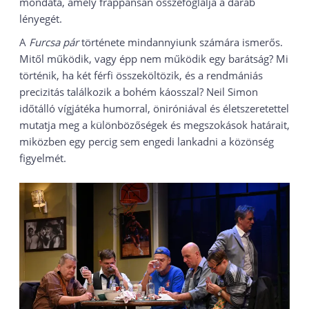
mondata, amely frappánsan összefoglalja a darab
lényegét.
A
Furcsa pár
története mindannyiunk számára ismerős.
Mitől működik, vagy épp nem működik egy barátság? Mi
történik, ha két férfi összeköltözik, és a rendmániás
precizitás találkozik a bohém káosszal? Neil Simon
időtálló vígjátéka humorral, öniróniával és életszeretettel
mutatja meg a különbözőségek és megszokások határait,
miközben egy percig sem engedi lankadni a közönség
figyelmét.