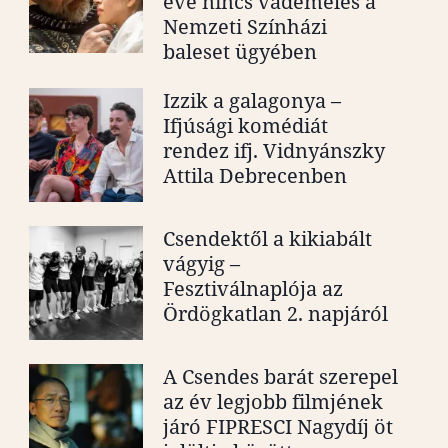
éve nincs vádemelés a
Nemzeti Színházi
baleset ügyében
Izzik a galagonya –
Ifjúsági komédiát
rendez ifj. Vidnyánszky
Attila Debrecenben
Csendektől a kikiabált
vágyig –
Fesztiválnaplója az
Ördögkatlan 2. napjáról
A Csendes barát szerepel
az év legjobb filmjének
járó FIPRESCI Nagydíj öt