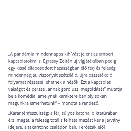
„A pandémia mindennapos kihívást jelent az emberi
kapcsolatokra is, Egressy Zoltán új vígjátékában pedig
egy kissé ellaposodott házasságban élő férj és feleség
mindennapját, viszonyát szétziláló, újra összetákoló
folyamat részesei lehetnek a nézők. Ezt a kapcsolati
válságot és persze „annak gordiuszi megoldását” mutatja
be a komédia, amelynek karaktereiben oly sokan
magunkra ismerhetünk” – mondta a rendező.
„Karanténfeszültség; a férj súlyos katonai diktatúrában
érzi magát, a feleség totális felhatalmazást kér a járvány
idejére, a takarítónő családon belüli erőszak elől