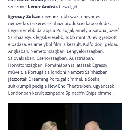
szerzővel
Léner András
beszélget.
Egressy Zoltán
nevéhez több száz magyar és
nemzetközi sikeres színházi produkció kapcsolódik.
Legismertebb darabja a Portugál, amely a Katona József
Színház egyik legsikeresebb, több mint 20 évig játszott
előadása, és amelyből film is készült. Külföldön, például
Angliában, Németországban, Lengyelországban,
Szlovákiában, Csehországban, Ausztriában,
Horvátországban, Romániában is játsszák Egressy
műveit, a Portugált a londoni Nemzeti Színházban
játszották Dreaming Portugal címmel, a Sóska,
sültkrumpli pedig a New End Theatre-ben, ugyancsak
Londonban került színpadra Spinach’n’Chips címmel.