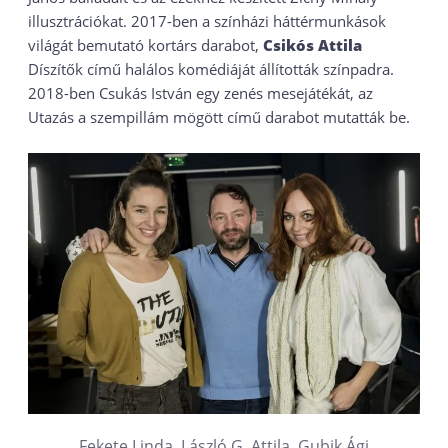
illusztrációkat. 2017-ben a színházi háttérmunkások
világát bemutató kortárs darabot,
Csikós Attila
Díszítők című halálos komédiáját állították színpadra.
2018-ben Csukás István egy zenés mesejátékát, az
Utazás a szempillám mögött című darabot mutatták be.
Fekete Linda, László G. Attila, Gubik Ági