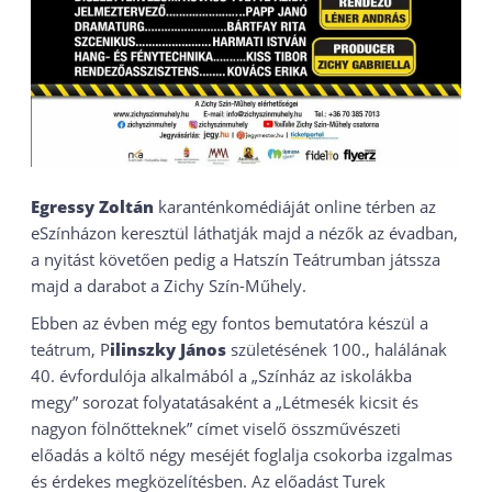
Egressy Zoltán
karanténkomédiáját online térben az
eSzínházon keresztül láthatják majd a nézők az évadban,
a nyitást követően pedig a Hatszín Teátrumban játssza
majd a darabot a Zichy Szín-Műhely.
Ebben az évben még egy fontos bemutatóra készül a
teátrum, P
ilinszky János
születésének 100., halálának
40. évfordulója alkalmából a „Színház az iskolákba
megy” sorozat folyatatásaként a „Létmesék kicsit és
nagyon fölnőtteknek” címet viselő összművészeti
előadás a költő négy meséjét foglalja csokorba izgalmas
és érdekes megközelítésben. Az előadást Turek