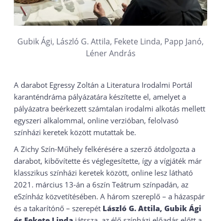
Gubik Ági, László G. Attila, Fekete Linda, Papp Janó,
Léner András
A darabot Egressy Zoltán a Literatura Irodalmi Portál
karanténdráma pályázatára készítette el, amelyet a
pályázatra beérkezett számtalan irodalmi alkotás mellett
egyszeri alkalommal, online verzióban, felolvasó
színházi keretek között mutattak be.
A Zichy Szín-Műhely felkérésére a szerző átdolgozta a
darabot, kibővítette és véglegesítette, így a vígjáték már
klasszikus színházi keretek között, online lesz látható
2021. március 13-án a 6szín Teátrum színpadán, az
eSzínház közvetítésében. A három szereplő – a házaspár
és a takarítónő – szerepét
László G. Attila, Gubik Ági
és Fekete Linda
játssza, az élő színházi előadás előtt a