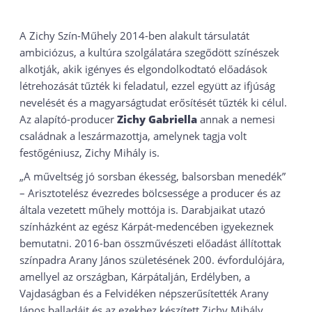
A Zichy Szín-Műhely 2014-ben alakult társulatát
ambiciózus, a kultúra szolgálatára szegődött színészek
alkotják, akik igényes és elgondolkodtató előadások
létrehozását tűzték ki feladatul, ezzel együtt az ifjúság
nevelését és a magyarságtudat erősítését tűzték ki célul.
Az alapító-producer
Zichy Gabriella
annak a nemesi
családnak a leszármazottja, amelynek tagja volt
festőgéniusz, Zichy Mihály is.
„A műveltség jó sorsban ékesség, balsorsban menedék”
– Arisztotelész évezredes bölcsessége a producer és az
általa vezetett műhely mottója is. Darabjaikat utazó
színházként az egész Kárpát-medencében igyekeznek
bemutatni. 2016-ban összművészeti előadást állítottak
színpadra Arany János születésének 200. évfordulójára,
amellyel az országban, Kárpátalján, Erdélyben, a
Vajdaságban és a Felvidéken népszerűsítették Arany
János balladáit és az ezekhez készített Zichy Mihály