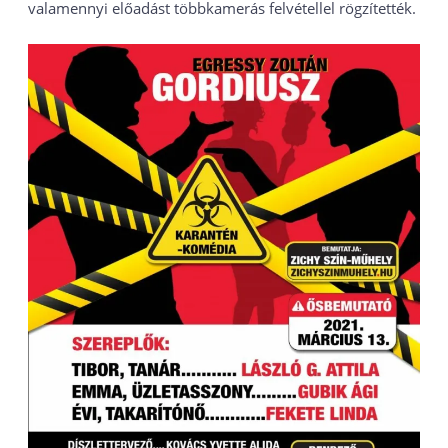
valamennyi előadást többkamerás felvétellel rögzítették.