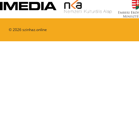
©
2026
szinhaz.online