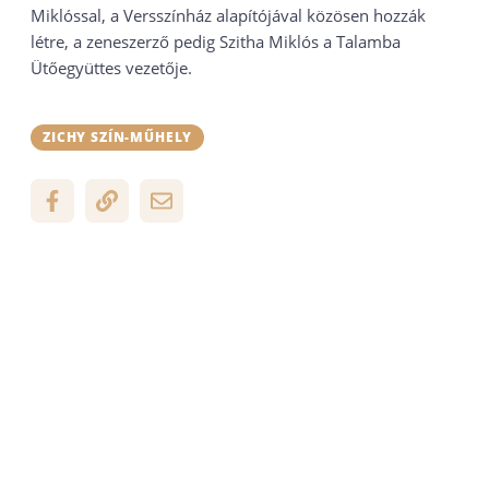
Miklóssal, a Versszínház alapítójával közösen hozzák
létre, a zeneszerző pedig Szitha Miklós a Talamba
Ütőegyüttes vezetője.
ZICHY SZÍN-MŰHELY