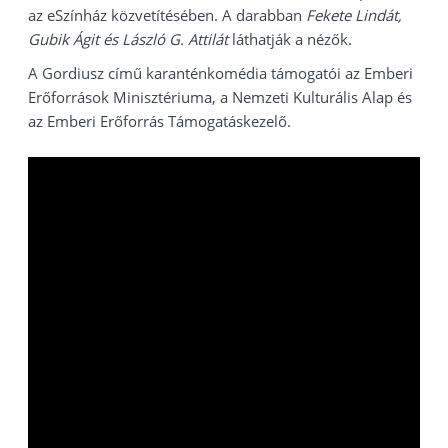
az eSzínház közvetítésében. A darabban
Fekete Lindát,
Gubik Ágit és László G. Attilát
láthatják a nézők.
A Gordiusz című karanténkomédia támogatói az Emberi
Erőforrások Minisztériuma, a Nemzeti Kulturális Alap és
az Emberi Erőforrás Támogatáskezelő.