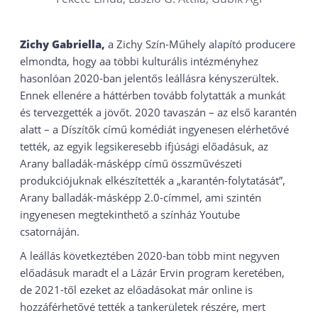
Zichy Gabriella,
a Zichy Szín-Műhely alapító producere
elmondta, hogy aa többi kulturális intézményhez
hasonlóan 2020-ban jelentős leállásra kényszerültek.
Ennek ellenére a háttérben tovább folytatták a munkát
és tervezgették a jövőt. 2020 tavaszán – az első karantén
alatt – a Díszítők című komédiát ingyenesen elérhetővé
tették, az egyik legsikeresebb ifjúsági előadásuk, az
Arany balladák-másképp című összművészeti
produkciójuknak elkészítették a „karantén-folytatását”,
Arany balladák-másképp 2.0-címmel, ami szintén
ingyenesen megtekinthető a színház Youtube
csatornáján.
A leállás következtében 2020-ban több mint negyven
előadásuk maradt el a Lázár Ervin program keretében,
de 2021-től ezeket az előadásokat már online is
hozzáférhetővé tették a tankerületek részére, mert