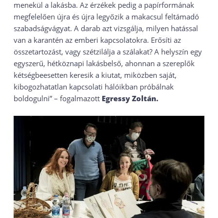
menekül a lakásba. Az érzékek pedig a papírformának
megfelelően újra és újra legyőzik a makacsul feltámadó
szabadságvágyat. A darab azt vizsgálja, milyen hatással
van a karantén az emberi kapcsolatokra. Erősíti az
összetartozást, vagy szétzilálja a szálakat? A helyszín egy
egyszerű, hétköznapi lakásbelső, ahonnan a szereplők
kétségbeesetten keresik a kiutat, miközben saját,
kibogozhatatlan kapcsolati hálóikban próbálnak
boldogulni” – fogalmazott
Egressy Zoltán.