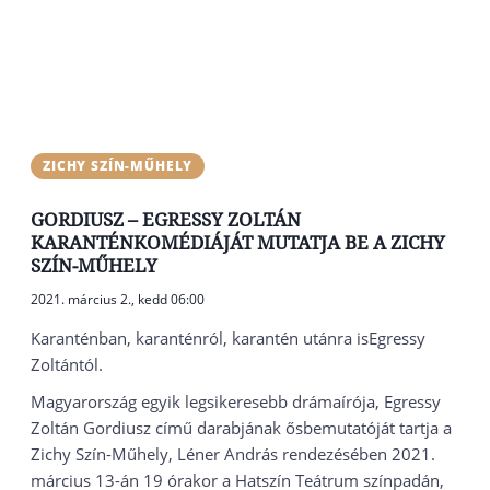
ZICHY SZÍN-MŰHELY
GORDIUSZ – EGRESSY ZOLTÁN
KARANTÉNKOMÉDIÁJÁT MUTATJA BE A ZICHY
SZÍN-MŰHELY
2021. március 2., kedd 06:00
Karanténban, karanténról, karantén utánra is
Egressy
Zoltántól.
Magyarország egyik legsikeresebb drámaírója, Egressy
Zoltán Gordiusz című darabjának ősbemutatóját tartja a
Zichy Szín-Műhely, Léner András rendezésében 2021.
március 13-án 19 órakor a Hatszín Teátrum színpadán,