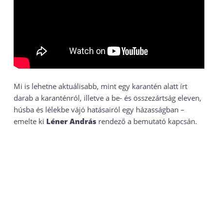
Mi is lehetne aktuálisabb, mint egy karantén alatt írt
darab a karanténról, illetve a be- és összezártság eleven,
húsba és lélekbe vájó hatásairól egy házasságban –
emelte ki
Léner András
rendező a bemutató kapcsán.