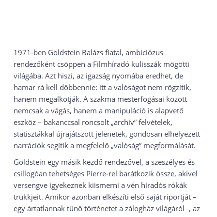
1971-ben Goldstein Balázs fiatal, ambiciózus
rendezőként csöppen a Filmhíradó kulisszák mögötti
világába. Azt hiszi, az igazság nyomába eredhet, de
hamar rá kell döbbennie: itt a valóságot nem rögzítik,
hanem megalkotják. A szakma mesterfogásai között
nemcsak a vágás, hanem a manipuláció is alapvető
eszköz – bakanccsal roncsolt „archív” felvételek,
statisztákkal újrajátszott jelenetek, gondosan elhelyezett
narrációk segítik a megfelelő „valóság” megformálását.
Goldstein egy másik kezdő rendezővel, a szeszélyes és
csillogóan tehetséges Pierre-rel barátkozik össze, akivel
versengve igyekeznek kiismerni a vén híradós rókák
trükkjeit. Amikor azonban elkészíti első saját riportját –
egy ártatlannak tűnő történetet a zálogház világáról -, az