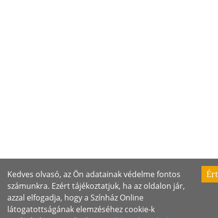
Kedves olvasó, az Ön adatainak védelme fontos
Ér
számunkra. Ezért tájékoztatjuk, ha az oldalon jár,
azzal elfogadja, hogy a Színház Online
látogatottságának elemzéséhez cookie-k