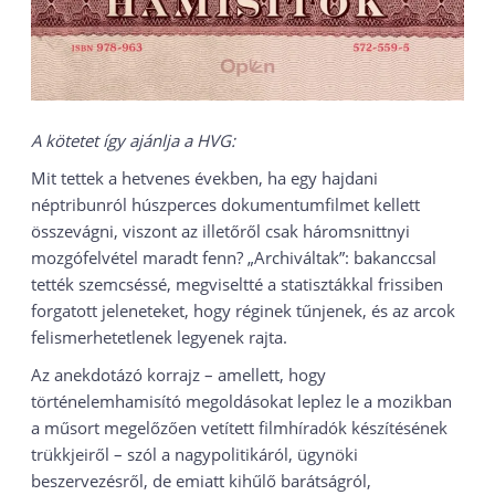
A kötetet így ajánlja a HVG:
Mit tettek a hetvenes években, ha egy hajdani
néptribunról húszperces dokumentumfilmet kellett
összevágni, viszont az illetőről csak háromsnittnyi
mozgófelvétel maradt fenn? „Archiváltak”: bakanccsal
tették szemcséssé, megviseltté a statisztákkal frissiben
forgatott jeleneteket, hogy réginek tűnjenek, és az arcok
felismerhetetlenek legyenek rajta.
Az anekdotázó korrajz – amellett, hogy
történelemhamisító megoldásokat leplez le a mozikban
a műsort megelőzően vetített filmhíradók készítésének
trükkjeiről – szól a nagypolitikáról, ügynöki
beszervezésről, de emiatt kihűlő barátságról,