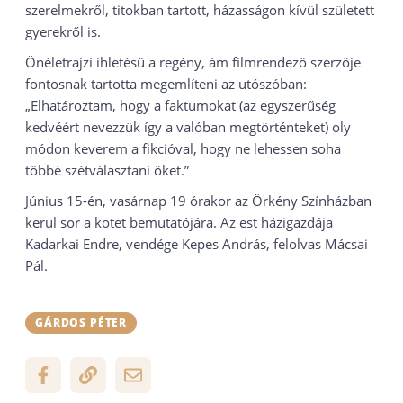
szerelmekről, titokban tartott, házasságon kívül született
gyerekről is.
Önéletrajzi ihletésű a regény, ám filmrendező szerzője
fontosnak tartotta megemlíteni az utószóban:
„Elhatároztam, hogy a faktumokat (az egyszerűség
kedvéért nevezzük így a valóban megtörténteket) oly
módon keverem a fikcióval, hogy ne lehessen soha
többé szétválasztani őket.”
Június 15-én, vasárnap 19 órakor az Örkény Színházban
kerül sor a kötet bemutatójára. Az est házigazdája
Kadarkai Endre, vendége Kepes András, felolvas Mácsai
Pál.
GÁRDOS PÉTER