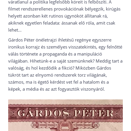
váratlanul a politika legfelsőbb köreit is felbőszíti. A
filmet rendszerellenes provokációnak bélyegzik, kirúgás
helyett azonban két rutinos ügynököt állítanak rá,
akiknek egyetlen feladata: ássanak elő róla, amit csak
lehet…
Gárdos Péter önéletrajzi ihletésű regénye egyszerre
ironikus korrajz és személyes visszatekintés, egy felnőtté
válás története a propaganda és a manipuláció
világában. Hihetünk-e a saját szemünknek? Meddig tart a
valóság, és hol kezdődik a fikció? Miközben Gárdos
tükröt tart az elnyomó rendszerek torz világának,
számos, ma is égető kérdést vet fel a hatalom és a
képek, a média és az azt fogyasztók viszonyáról.