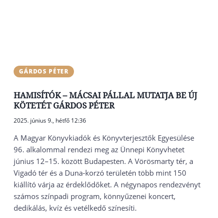
GÁRDOS PÉTER
HAMISÍTÓK – MÁCSAI PÁLLAL MUTATJA BE ÚJ
KÖTETÉT GÁRDOS PÉTER
2025. június 9., hétfő 12:36
A Magyar Könyvkiadók és Könyvterjesztők Egyesülése
96. alkalommal rendezi meg az Ünnepi Könyvhetet
június 12–15. között Budapesten. A Vörösmarty tér, a
Vigadó tér és a Duna-korzó területén több mint 150
kiállító várja az érdeklődőket. A négynapos rendezvényt
számos színpadi program, könnyűzenei koncert,
dedikálás, kvíz és vetélkedő színesíti.