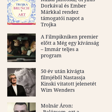
Dorkával és Ember
Márkkal rendez
támogatói napot a
Trojka
A Filmpikniken premier
előtt a Még egy kívánság
– Immár teljes a
program
50 év után kivágta
filmjéből Nastassja
Kinski vitatott jelenetét
Wim Wenders
Molnár Áron:
„Balázsom, ezt a