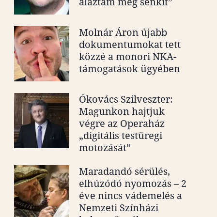
aláztam meg senkit”
Molnár Áron újabb
dokumentumokat tett
közzé a monori NKA-
támogatások ügyében
Ókovács Szilveszter:
Magunkon hajtjuk
végre az Operaház
„digitális testüregi
motozását”
Maradandó sérülés,
elhúzódó nyomozás – 2
éve nincs vádemelés a
Nemzeti Színházi