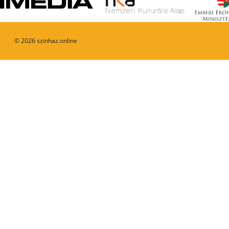
©
2026
szinhaz.online