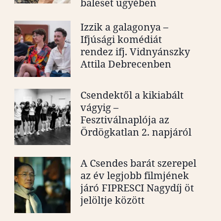
baleset ügyében
Izzik a galagonya –
Ifjúsági komédiát
rendez ifj. Vidnyánszky
Attila Debrecenben
Csendektől a kikiabált
vágyig –
Fesztiválnaplója az
Ördögkatlan 2. napjáról
A Csendes barát szerepel
az év legjobb filmjének
járó FIPRESCI Nagydíj öt
jelöltje között