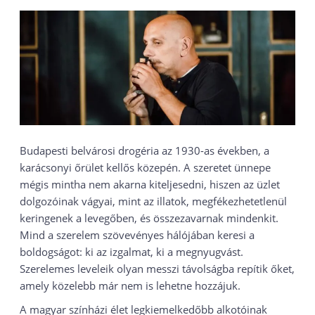
Budapesti belvárosi drogéria az 1930-as években, a
karácsonyi őrület kellős közepén. A szeretet ünnepe
mégis mintha nem akarna kiteljesedni, hiszen az üzlet
dolgozóinak vágyai, mint az illatok, megfékezhetetlenül
keringenek a levegőben, és összezavarnak mindenkit.
Mind a szerelem szövevényes hálójában keresi a
boldogságot: ki az izgalmat, ki a megnyugvást.
Szerelemes leveleik olyan messzi távolságba repítik őket,
amely közelebb már nem is lehetne hozzájuk.
A magyar színházi élet legkiemelkedőbb alkotóinak