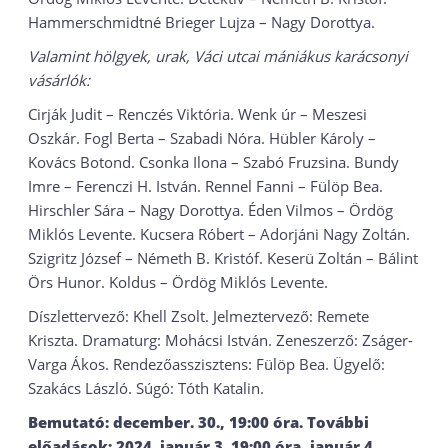
Hammerschmidtné Brieger Lujza – Nagy Dorottya.
Valamint hölgyek, urak, Váci utcai mániákus karácsonyi
vásárlók:
Cirják Judit – Renczés Viktória. Wenk úr – Meszesi
Oszkár. Fogl Berta – Szabadi Nóra. Hübler Károly –
Kovács Botond. Csonka Ilona – Szabó Fruzsina. Bundy
Imre – Ferenczi H. István. Rennel Fanni – Fülöp Bea.
Hirschler Sára – Nagy Dorottya. Éden Vilmos – Ördög
Miklós Levente. Kucsera Róbert – Adorjáni Nagy Zoltán.
Szigritz József – Németh B. Kristóf. Keserü Zoltán – Bálint
Örs Hunor. Koldus – Ördög Miklós Levente.
Díszlettervező: Khell Zsolt. Jelmeztervező: Remete
Kriszta. Dramaturg: Mohácsi István. Zeneszerző: Zságer-
Varga Ákos. Rendezőasszisztens: Fülöp Bea. Ügyelő:
Szakács László. Súgó: Tóth Katalin.
Bemutató: december. 30., 19:00 óra. További
előadások: 2024. január 3. 19:00 óra, január 4.