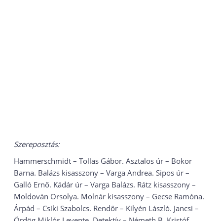
Szereposztás:
Hammerschmidt – Tollas Gábor. Asztalos úr – Bokor
Barna. Balázs kisasszony – Varga Andrea. Sipos úr –
Galló Ernő. Kádár úr – Varga Balázs. Rátz kisasszony –
Moldován Orsolya. Molnár kisasszony – Gecse Ramóna.
Árpád – Csíki Szabolcs. Rendőr – Kilyén László. Jancsi –
Ördög Miklós Levente. Detektív – Németh B. Kristóf.