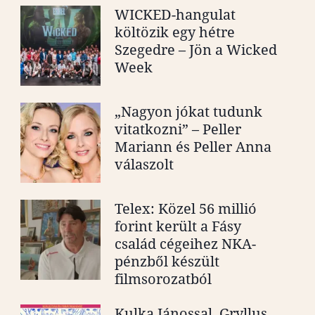
WICKED-hangulat
költözik egy hétre
Szegedre – Jön a Wicked
Week
„Nagyon jókat tudunk
vitatkozni” – Peller
Mariann és Peller Anna
válaszolt
Telex: Közel 56 millió
forint került a Fásy
család cégeihez NKA-
pénzből készült
filmsorozatból
Kulka Jánossal, Gryllus