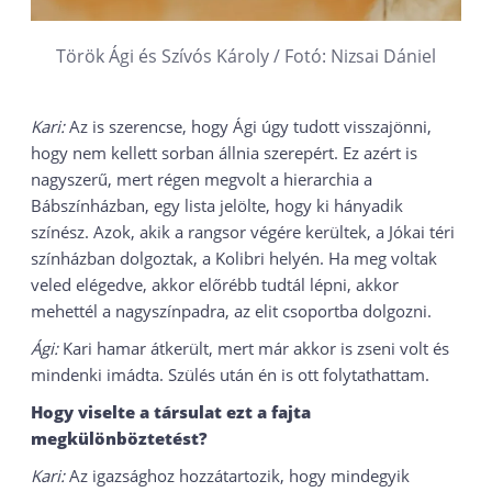
Török Ági és Szívós Károly / Fotó: Nizsai Dániel
Kari:
Az is szerencse, hogy Ági úgy tudott visszajönni,
hogy nem kellett sorban állnia szerepért. Ez azért is
nagyszerű, mert régen megvolt a hierarchia a
Bábszínházban, egy lista jelölte, hogy ki hányadik
színész. Azok, akik a rangsor végére kerültek, a Jókai téri
színházban dolgoztak, a Kolibri helyén. Ha meg voltak
veled elégedve, akkor előrébb tudtál lépni, akkor
mehettél a nagyszínpadra, az elit csoportba dolgozni.
Ági:
Kari hamar átkerült, mert már akkor is zseni volt és
mindenki imádta. Szülés után én is ott folytathattam.
Hogy viselte a társulat ezt a fajta
megkülönböztetést?
Kari:
Az igazsághoz hozzátartozik, hogy mindegyik