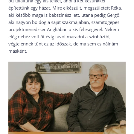
ott találtunk egy kis telket, ahol a két kezünkkel
építettünk egy házat. Mire elkészült, megszületett Réka,
aki később maga is bábszínész lett, utána pedig Gergő,
aki nagyon boldog a saját szakmájában, számítógépes
projektmenedzser Angliában a kis feleségével. Nekem
elég nehéz volt öt évig távol maradni a színháztól,
végtelennek tűnt ez az időszak, de ma sem csinálnám
másként.