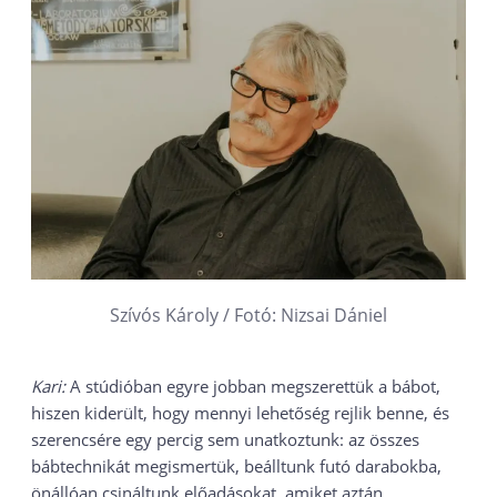
Szívós Károly / Fotó: Nizsai Dániel
Kari:
A stúdióban egyre jobban megszerettük a bábot,
hiszen kiderült, hogy mennyi lehetőség rejlik benne, és
szerencsére egy percig sem unatkoztunk: az összes
bábtechnikát megismertük, beálltunk futó darabokba,
önállóan csináltunk előadásokat, amiket aztán