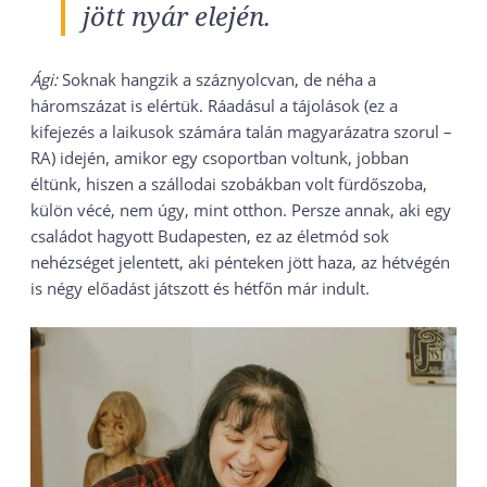
jött nyár elején.
Ági:
Soknak hangzik a száznyolcvan, de néha a
háromszázat is elértük. Ráadásul a tájolások (ez a
kifejezés a laikusok számára talán magyarázatra szorul –
RA) idején, amikor egy csoportban voltunk, jobban
éltünk, hiszen a szállodai szobákban volt fürdőszoba,
külön vécé, nem úgy, mint otthon. Persze annak, aki egy
családot hagyott Budapesten, ez az életmód sok
nehézséget jelentett, aki pénteken jött haza, az hétvégén
is négy előadást játszott és hétfőn már indult.