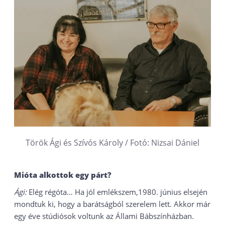
Török Ági és Szívós Károly / Fotó: Nizsai Dániel
Mióta alkottok egy párt?
Ági:
Elég régóta… Ha jól emlékszem,1980. június elsején
mondtuk ki, hogy a barátságból szerelem lett. Akkor már
egy éve stúdiósok voltunk az Állami Bábszínházban.