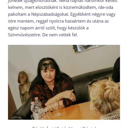
jöhetek újságkihordónak. Néha hajnali háromkor kellett
kelnem, mert elosztóként is közreműködtem, ide-oda
pakoltam a Népszabadságokat. Egyébként négyre vagy
ötre mentem, reggel nyolcra hazaértem és utána az
egész napom arról szólt, hogy készülök a
Színművészetire. De nem vettek fel.