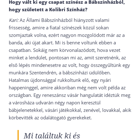
Hogy vált ki egy csapat színész a Bábszínházból,
hogy született a Kolibri Színház?
Kari:
Az Állami Bábszínházból hiányzott valami
frissesség, amire a fiatal színészek közül sokan
szomjaztak volna, ezért nagyon mozgolódott már az a
banda, aki újat akart. Mi is benne voltunk ebben a
csapatban. Sokáig nem körvonalazódott, hova vezet
minket a lendület, pontosan mi az, amit szeretnénk, az
első lépés mindenesetre az volt, hogy összegyűltünk egy
munkára Szentendrén, a bábszínházi üdülőben.
Hatalmas újdonsággal rukkoltunk elő, egy nyári
happeninggel, amire akkoriban még nem volt példa az
országban. Egy reneszánsz vásár hangulatát idéztük meg
a városháza udvarán négy napon keresztül
bábjelenetekkel, vásári játékokkal, zenével, lovakkal, akik
körbevitték az odalátogató gyerekeket.
Mi találtuk ki és