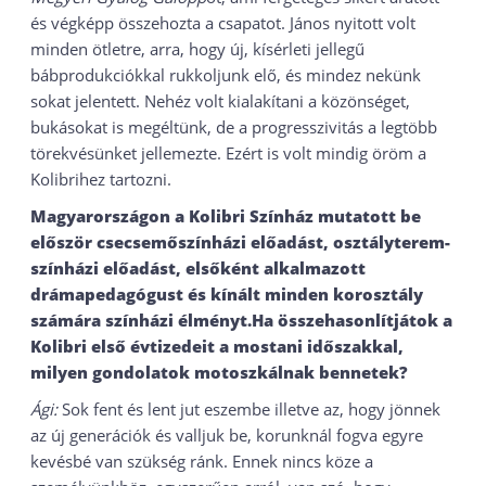
és végképp összehozta a csapatot. János nyitott volt
minden ötletre, arra, hogy új, kísérleti jellegű
bábprodukciókkal rukkoljunk elő, és mindez nekünk
sokat jelentett. Nehéz volt kialakítani a közönséget,
bukásokat is megéltünk, de a progresszivitás a legtöbb
törekvésünket jellemezte. Ezért is volt mindig öröm a
Kolibrihez tartozni.
Magyarországon a Kolibri Színház mutatott be
először csecsemőszínházi előadást, osztályterem-
színházi előadást, elsőként alkalmazott
drámapedagógust és kínált minden korosztály
számára színházi élményt.
Ha összehasonlítjátok a
Kolibri első évtizedeit a mostani időszakkal,
milyen gondolatok motoszkálnak bennetek?
Ági:
Sok fent és lent jut eszembe illetve az, hogy jönnek
az új generációk és valljuk be, korunknál fogva egyre
kevésbé van szükség ránk. Ennek nincs köze a