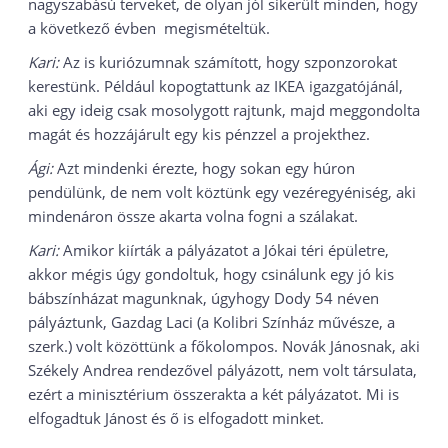
nagyszabású terveket, de olyan jól sikerült minden, hogy
a következő évben megismételtük.
Kari:
Az is kuriózumnak számított, hogy szponzorokat
kerestünk. Például kopogtattunk az IKEA igazgatójánál,
aki egy ideig csak mosolygott rajtunk, majd meggondolta
magát és hozzájárult egy kis pénzzel a projekthez.
Ági:
Azt mindenki érezte, hogy sokan egy húron
pendülünk, de nem volt köztünk egy vezéregyéniség, aki
mindenáron össze akarta volna fogni a szálakat.
Kari:
Amikor kiírták a pályázatot a Jókai téri épületre,
akkor mégis úgy gondoltuk, hogy csinálunk egy jó kis
bábszínházat magunknak, úgyhogy Dody 54 néven
pályáztunk, Gazdag Laci (a Kolibri Színház művésze, a
szerk.) volt közöttünk a főkolompos. Novák Jánosnak, aki
Székely Andrea rendezővel pályázott, nem volt társulata,
ezért a minisztérium összerakta a két pályázatot. Mi is
elfogadtuk Jánost és ő is elfogadott minket.