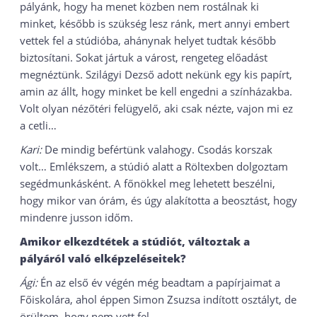
pályánk, hogy ha menet közben nem rostálnak ki
minket, később is szükség lesz ránk, mert annyi embert
vettek fel a stúdióba, ahánynak helyet tudtak később
biztosítani. Sokat jártuk a várost, rengeteg előadást
megnéztünk. Szilágyi Dezső adott nekünk egy kis papírt,
amin az állt, hogy minket be kell engedni a színházakba.
Volt olyan nézőtéri felügyelő, aki csak nézte, vajon mi ez
a cetli…
Kari:
De mindig befértünk valahogy. Csodás korszak
volt… Emlékszem, a stúdió alatt a Röltexben dolgoztam
segédmunkásként. A főnökkel meg lehetett beszélni,
hogy mikor van órám, és úgy alakította a beosztást, hogy
mindenre jusson időm.
Amikor elkezdtétek a stúdiót, változtak a
pályáról való elképzeléseitek?
Ági:
Én az első év végén még beadtam a papírjaimat a
Főiskolára, ahol éppen Simon Zsuzsa indított osztályt, de
örültem, hogy nem vett fel.