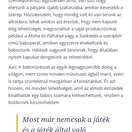
személyünkhöz, egyszerűen arról, van szó, hogy
elértünk a pályánk újabb szakaszába, amikor kevesebb a
szerep. Hozzáteszem, hogy mindig volt és van terünk az
alkotásra, tehát amikor azt éreztük, hogy nem kapunk
elég lehetőséget, megcsináltuk a saját produkcióinkat,
például a
Moha és Páfrány
t vagy a
Szöktetés a szerájból
című báboperát, amiben egyszerre énekeltünk és
báboztunk. Hálásak vagyunk Jánosnak, hogy általában
nyitott kapukat döngetünk az ötleteinkkel.
Kari:
A bábművészet az egyik legnagyszerűbb dolog a
világon, mert szinte minden művészeti ágból merít, ezért
is tartja szüntelenül mozgásban a fantáziánkat. És azt
hiszem, mi minden lehetőséget, amit az elmúlt évtizedek
kínálhattak egy bábos számára kiélvezhettünk, részben a
Kolibrinek köszönhetően.
Most már nemcsak a játék
és a játék által való