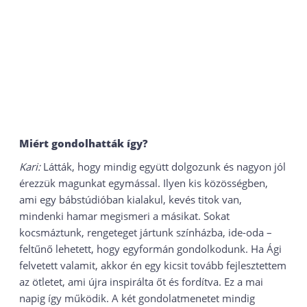
Miért gondolhatták így?
Kari:
Látták, hogy mindig együtt dolgozunk és nagyon jól
érezzük magunkat egymással. Ilyen kis közösségben,
ami egy bábstúdióban kialakul, kevés titok van,
mindenki hamar megismeri a másikat. Sokat
kocsmáztunk, rengeteget jártunk színházba, ide-oda –
feltűnő lehetett, hogy egyformán gondolkodunk. Ha Ági
felvetett valamit, akkor én egy kicsit tovább fejlesztettem
az ötletet, ami újra inspirálta őt és fordítva. Ez a mai
napig így működik. A két gondolatmenetet mindig