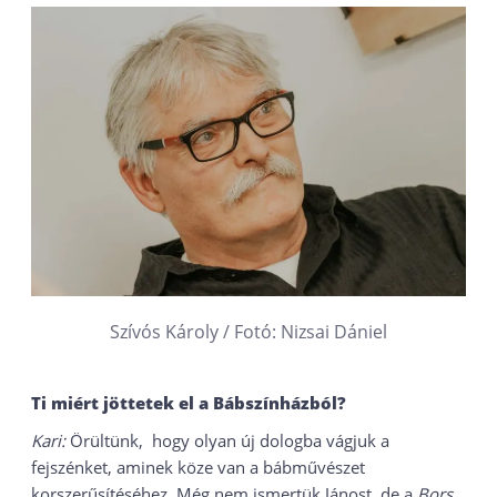
Szívós Károly / Fotó: Nizsai Dániel
Ti miért jöttetek el a Bábszínházból?
Kari:
Örültünk, hogy olyan új dologba vágjuk a
fejszénket, aminek köze van a bábművészet
korszerűsítéséhez. Még nem ismertük Jánost, de a
Bors