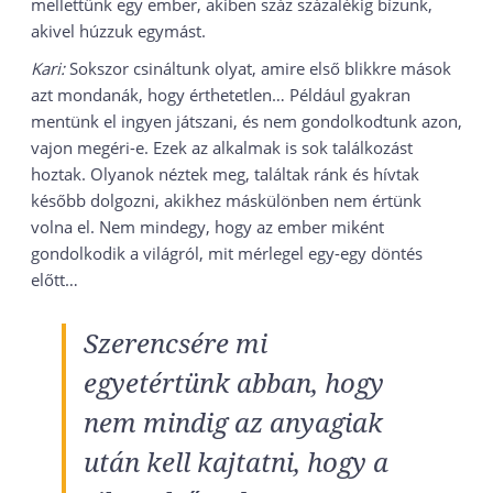
mellettünk egy ember, akiben száz százalékig bízunk,
akivel húzzuk egymást.
Kari:
Sokszor csináltunk olyat, amire első blikkre mások
azt mondanák, hogy érthetetlen… Például gyakran
mentünk el ingyen játszani, és nem gondolkodtunk azon,
vajon megéri-e. Ezek az alkalmak is sok találkozást
hoztak. Olyanok néztek meg, találtak ránk és hívtak
később dolgozni, akikhez máskülönben nem értünk
volna el. Nem mindegy, hogy az ember miként
gondolkodik a világról, mit mérlegel egy-egy döntés
előtt…
Szerencsére mi
egyetértünk abban, hogy
nem mindig az anyagiak
után kell kajtatni, hogy a