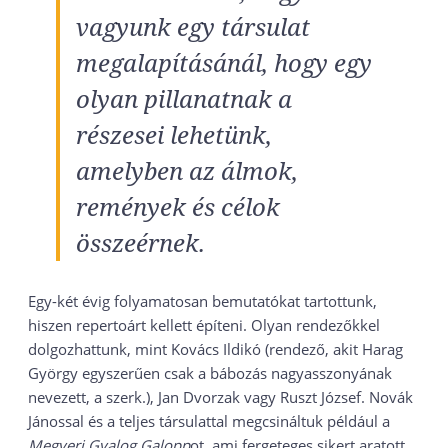
vagyunk egy társulat
megalapításánál, hogy egy
olyan pillanatnak a
részesei lehetünk,
amelyben az álmok,
remények és célok
összeérnek.
Egy-két évig folyamatosan bemutatókat tartottunk,
hiszen repertoárt kellett építeni. Olyan rendezőkkel
dolgozhattunk, mint Kovács Ildikó (rendező, akit Harag
György egyszerűen csak a bábozás nagyasszonyának
nevezett, a szerk.), Jan Dvorzak vagy Ruszt József. Novák
Jánossal és a teljes társulattal megcsináltuk például a
Megyeri Gyalog Galopp
ot, ami fergeteges sikert aratott