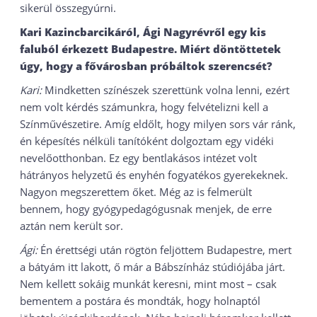
sikerül összegyúrni.
Kari Kazincbarcikáról, Ági
Nagyrévről egy kis
faluból
érkezett Budapestre. Miért döntöttetek
úgy, hogy a fővárosban próbáltok szerencsét?
Kari:
Mindketten színészek szerettünk volna lenni, ezért
nem volt kérdés számunkra, hogy felvételizni kell a
Színművészetire. Amíg eldőlt, hogy milyen sors vár ránk,
én képesítés nélküli tanítóként dolgoztam egy vidéki
nevelőotthonban. Ez egy bentlakásos intézet volt
hátrányos helyzetű és enyhén fogyatékos gyerekeknek.
Nagyon megszerettem őket. Még az is felmerült
bennem, hogy gyógypedagógusnak menjek, de erre
aztán nem került sor.
Ági:
Én érettségi után rögtön feljöttem Budapestre, mert
a bátyám itt lakott, ő már a Bábszínház stúdiójába járt.
Nem kellett sokáig munkát keresni, mint most – csak
bementem a postára és mondták, hogy holnaptól