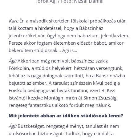
Török Ági / Fotó: Nizsai Dániel
Kari:
Én a második sikertelen főiskolai próbálkozás után
találkoztam a hirdetéssel, hogy a Bábszínház
jelentkezőket vár, úgyhogy nem haboztam, jelentkeztem.
Persze akkor fogtam életemben először bábot, amikor
bekerültem stúdiósnak… Ági is…
Ági:
Akkoriban még nem volt bábszínész szak a
Főiskolán, a stúdiós helyekért hétszázan versengtünk,
tehát az is nagy dolognak számított, ha a Bábszínházba
bejutott az ember. A társulat színészein kívül pedig a
Főiskola pedagógusait hívták tanítani, ezért B. Kiss
Istvántól kezdve Montágh Imrén át Simon Zsuzsáig
rengeteg fantasztikus alkotó fordult meg nálunk.
Mit jelentett abban az időben stúdiósnak lenni?
Ági:
Büszkeséget, rengeteg élményt, tanulást és nem
utolsósorban biztonságot. Tudtuk, hogy elindult a