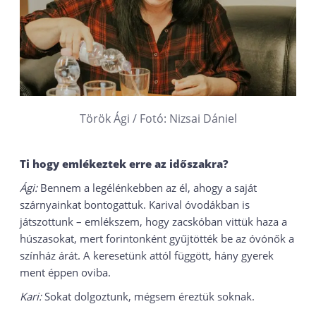
Török Ági / Fotó: Nizsai Dániel
Ti hogy emlékeztek erre az időszakra?
Ági:
Bennem a legélénkebben az él, ahogy a saját
szárnyainkat bontogattuk. Karival óvodákban is
játszottunk – emlékszem, hogy zacskóban vittük haza a
húszasokat, mert forintonként gyűjtötték be az óvónők a
színház árát. A keresetünk attól függött, hány gyerek
ment éppen oviba.
Kari:
Sokat dolgoztunk, mégsem éreztük soknak.