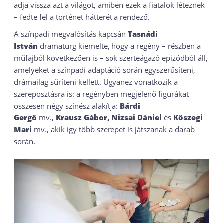
adja vissza azt a világot, amiben ezek a fiatalok léteznek
– fedte fel a történet hátterét a rendező.
A színpadi megvalósítás kapcsán
Tasnádi
István
dramaturg kiemelte, hogy a regény – részben a
műfajból következően is – sok szerteágazó epizódból áll,
amelyeket a színpadi adaptáció során egyszerűsíteni,
drámailag sűríteni kellett. Ugyanez vonatkozik a
szereposztásra is: a regényben megjelenő figurákat
összesen négy színész alakítja:
Bárdi
Gergő
mv.,
Krausz Gábor, Nizsai Dániel
és
Kőszegi
Mari
mv., akik így több szerepet is játszanak a darab
során.