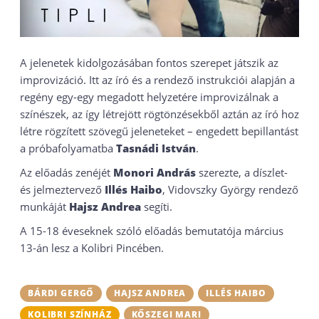
A jelenetek kidolgozásában fontos szerepet játszik az
improvizáció. Itt az író és a rendező instrukciói alapján a
regény egy-egy megadott helyzetére improvizálnak a
színészek, az így létrejött rögtönzésekből aztán az író hoz
létre rögzített szövegű jeleneteket – engedett bepillantást
a próbafolyamatba
Tasnádi István
.
Az előadás zenéjét
Monori András
szerezte, a díszlet-
és jelmeztervező
Illés Haibo
, Vidovszky György rendező
munkáját
Hajsz Andrea
segíti.
A 15-18 éveseknek szóló előadás bemutatója március
13-án lesz a Kolibri Pincében.
BÁRDI GERGŐ
HAJSZ ANDREA
ILLÉS HAIBO
KOLIBRI SZÍNHÁZ
KŐSZEGI MARI