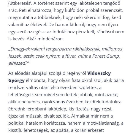
(út)keresés’. A történet szerint egy lakótelepen tengődő
srác, Peti elhatározza, hogy külföldön próbál szerencsét,
megmutatja a többieknek, hogy neki sikerülni fog, kezd
valamit az életével. De hamar kiderül, hogy nem ilyen
egyszerű az egész: az induláshoz pénz kell, ráadásul nem
is kevés. Akár mindenáron.
„Elmegyek valami tengerpartra rákhalásznak, milliomos
leszek, aztán csak nyírom a füvet, mint a Forest Gump,
elhiszed?”
Az előadás alapjául szolgáló regényről
Vidovszky
György
elmondta, hogy olyan fiatalokról szól, akik bár a
rendszerváltás utáni első években születtek, a
lehetőségeik semmivel sem lettek jobbak, mint azoké,
akik a hetvenes, nyolcvanas években kezdtek tudatukra
ébredni: lerobbant lakótelep, kis fizetés, nagy rezsi,
éjszakai műszak, elvált szülők. Álmaikat már nem a
politikai hatalom korlátozza, hanem a motiválatlanság, a
kisstílű lehetőségek, az apátia, a korán érkezett