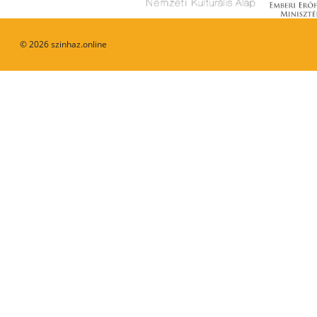
©
2026
szinhaz.online