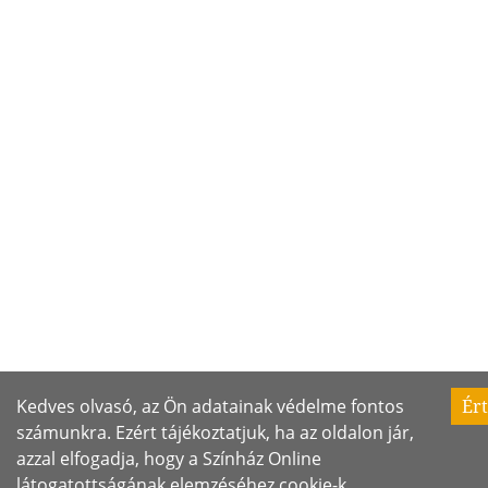
Kedves olvasó, az Ön adatainak védelme fontos
Ér
számunkra. Ezért tájékoztatjuk, ha az oldalon jár,
azzal elfogadja, hogy a Színház Online
látogatottságának elemzéséhez cookie-k