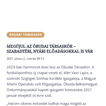
ÓBUDAI TÁRSASKÖR
MEGÚJUL AZ ÓBUDAI TÁRSASKÖR –
SZABADTÉRI, NYÁRI ELŐADÁSOKKAL IS VÁR
2021. június 2., szerda 09:13
2023-ban harmincöt éves lesz az Óbudai Társaskör. A
fordulóponthoz új csapat vezeti el, élén Vass Lajos, a
szolnoki Szigligeti Színház korábbi igazgatója, a Magyar
Állami Operaház volt főigazgatója. Óbuda-Békásmegyer
Önkormányzatától kapott igazgatói kinevezése 2021
január elsejétől öt évre szól.
„Három sikeres évtizedet tudhat maga mögött az