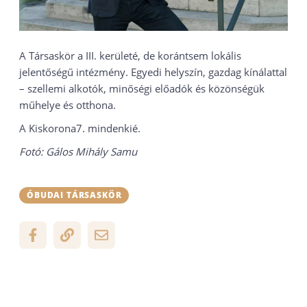
A Társaskör a III. kerületé, de korántsem lokális
jelentőségű intézmény. Egyedi helyszín, gazdag kínálattal
– szellemi alkotók, minőségi előadók és közönségük
műhelye és otthona.
A Kiskorona7. mindenkié.
Fotó: Gálos Mihály Samu
ÓBUDAI TÁRSASKÖR