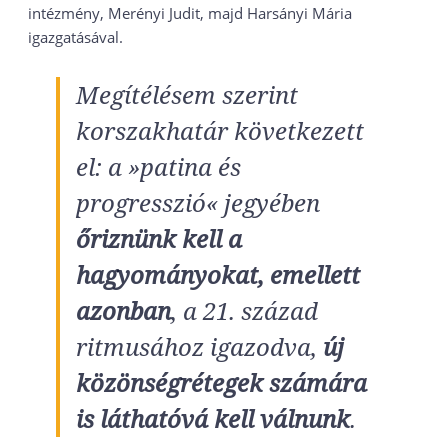
intézmény, Merényi Judit, majd Harsányi Mária
igazgatásával.
Megítélésem szerint
korszakhatár következett
el: a »patina és
progresszió« jegyében
őriznünk kell a
hagyományokat, emellett
azonban
, a 21. század
ritmusához igazodva,
új
közönségrétegek számára
is láthatóvá kell válnunk
.