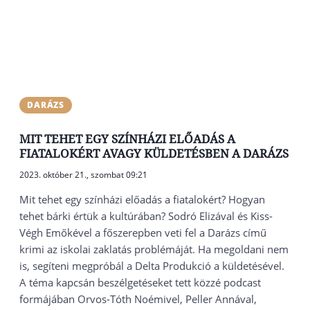
DARÁZS
MIT TEHET EGY SZÍNHÁZI ELŐADÁS A
FIATALOKÉRT AVAGY KÜLDETÉSBEN A DARÁZS
2023. október 21., szombat 09:21
Mit tehet egy színházi előadás a fiatalokért? Hogyan
tehet bárki értük a kultúrában? Sodró Elizával és Kiss-
Végh Emőkével a főszerepben veti fel a Darázs című
krimi az iskolai zaklatás problémáját. Ha megoldani nem
is, segíteni megpróbál a Delta Produkció a küldetésével.
A téma kapcsán beszélgetéseket tett közzé podcast
formájában Orvos-Tóth Noémivel, Peller Annával,