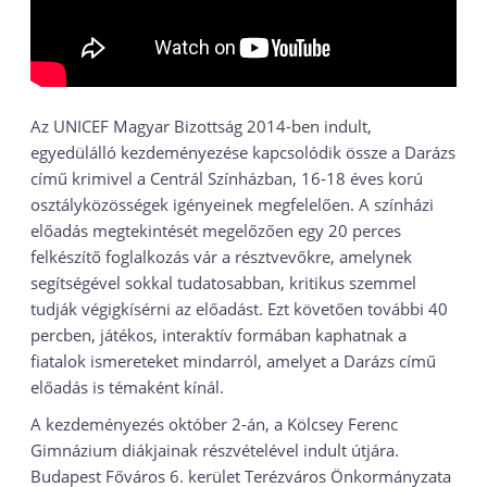
Az UNICEF Magyar Bizottság 2014-ben indult,
egyedülálló kezdeményezése kapcsolódik össze a Darázs
című krimivel a Centrál Színházban, 16-18 éves korú
osztályközösségek igényeinek megfelelően. A színházi
előadás megtekintését megelőzően egy 20 perces
felkészítő foglalkozás vár a résztvevőkre, amelynek
segítségével sokkal tudatosabban, kritikus szemmel
tudják végigkísérni az előadást. Ezt követően további 40
percben, játékos, interaktív formában kaphatnak a
fiatalok ismereteket mindarról, amelyet a Darázs című
előadás is témaként kínál.
A kezdeményezés október 2-án, a Kölcsey Ferenc
Gimnázium diákjainak részvételével indult útjára.
Budapest Főváros 6. kerület Terézváros Önkormányzata