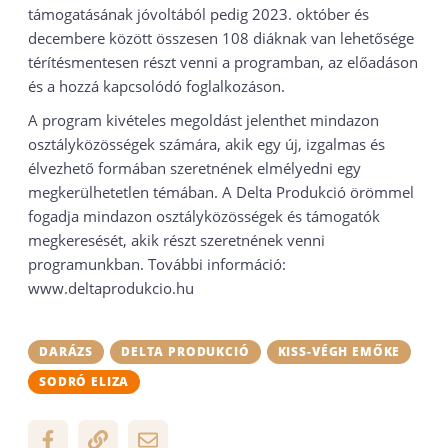
támogatásának jóvoltából pedig 2023. október és
decembere között összesen 108 diáknak van lehetősége
térítésmentesen részt venni a programban, az előadáson
és a hozzá kapcsolódó foglalkozáson.
A program kivételes megoldást jelenthet mindazon
osztályközösségek számára, akik egy új, izgalmas és
élvezhető formában szeretnének elmélyedni egy
megkerülhetetlen témában. A Delta Produkció örömmel
fogadja mindazon osztályközösségek és támogatók
megkeresését, akik részt szeretnének venni
programunkban. További információ:
www.deltaprodukcio.hu
DARÁZS
DELTA PRODUKCIÓ
KISS-VÉGH EMŐKE
SODRÓ ELIZA