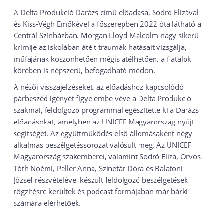
A Delta Produkció Darázs című előadása, Sodró Elizával
és Kiss-Végh Emőkével a főszerepben 2022 óta látható a
Centrál Színházban. Morgan Lloyd Malcolm nagy sikerű
krimije az iskolában átélt traumák hatásait vizsgálja,
műfajának köszönhetően mégis átélhetően, a fiatalok
körében is népszerű, befogadható módon.
A nézői visszajelzéseket, az előadáshoz kapcsolódó
párbeszéd igényét figyelembe véve a Delta Produkció
szakmai, feldolgozó programmal egészítette ki a Darázs
előadásokat, amelyben az UNICEF Magyarország nyújt
segítséget. Az együttműködés első állomásaként négy
alkalmas beszélgetéssorozat valósult meg. Az UNICEF
Magyarország szakemberei, valamint Sodró Eliza, Orvos-
Tóth Noémi, Peller Anna, Szinetár Dóra és Balatoni
József részvételével készült feldolgozó beszélgetések
rögzítésre kerültek és podcast formájában már bárki
számára elérhetőek.