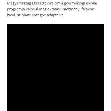
Magyarország Ébresztő-óra című gyermekjogi iskolai
programja valósul meg oktatási intézményi falakon
kívül színházi közegbe adaptálva.