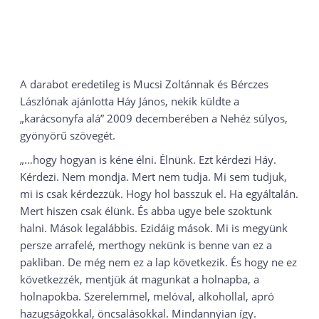
A darabot eredetileg is Mucsi Zoltánnak és Bérczes
Lászlónak ajánlotta Háy János, nekik küldte a
„karácsonyfa alá” 2009 decemberében a Nehéz súlyos,
gyönyörű szövegét.
„…hogy hogyan is kéne élni. Élnünk. Ezt kérdezi Háy.
Kérdezi. Nem mondja. Mert nem tudja. Mi sem tudjuk,
mi is csak kérdezzük. Hogy hol basszuk el. Ha egyáltalán.
Mert hiszen csak élünk. És abba ugye bele szoktunk
halni. Mások legalábbis. Ezidáig mások. Mi is megyünk
persze arrafelé, merthogy nekünk is benne van ez a
pakliban. De még nem ez a lap következik. És hogy ne ez
következzék, mentjük át magunkat a holnapba, a
holnapokba. Szerelemmel, melóval, alkohollal, apró
hazugságokkal, öncsalásokkal. Mindannyian így.