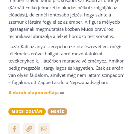
minden szavát. Mind piszkosabb, sárosabb az öltönye
(Kárpáti Enikő jelmezei tolakodás nélkül szolgálják az
előadást), de ennél fontosabb jelzés, hogy szinte a
szemünk láttára fogy el ez az ember. A figura mélyebb
igazságainak megmutatása közben Mucsi bravúros
technikával ábrázolja a lelket hordozó test sorsát is.
Lázár Kati az anya szerepében szinte észrevétlen, mégis
félelmetes erővel hallgat, apró mozdulatokkal
tevékenykedik. Háttérben maradva véleményez. Amikor
pedig megszólal, tárgyilagos és kegyetlen. Csak az arcán
van olyan fájdalom, amilyet még nem láttam színpadon”
– fogalmazott Zappe László a Népszabadságban.
A darab alapnovellája
»»
MUCSI ZOLTÁN
NEHÉZ