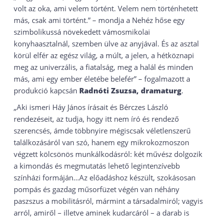
volt az oka, ami velem történt. Velem nem történhetett
más, csak ami történt.” – mondja a Nehéz hőse egy
szimbolikussá növekedett vámosmikolai
konyhaasztalnál, szemben ülve az anyjával. És az asztal
körül elfér az egész világ, a múlt, a jelen, a hétköznapi
meg az univerzális, a fiatalság, meg a halál és minden
más, ami egy ember életébe belefér” – fogalmazott a
produkció kapcsán
Radnóti Zsuzsa, dramaturg
.
„Aki ismeri Háy János írásait és Bérczes László
rendezéseit, az tudja, hogy itt nem író és rendező
szerencsés, ámde többnyire mégiscsak véletlenszerű
találkozásáról van szó, hanem egy mikrokozmoszon
végzett kölcsönös munkálkodásról: két művész dolgozik
a kimondás és megmutatás lehető legintenzívebb
színházi formáján…Az előadáshoz készült, szokásosan
pompás és gazdag műsorfüzet végén van néhány
paszszus a mobilitásról, mármint a társadalmiról; vagyis
arról, amiről – illetve aminek kudarcáról – a darab is