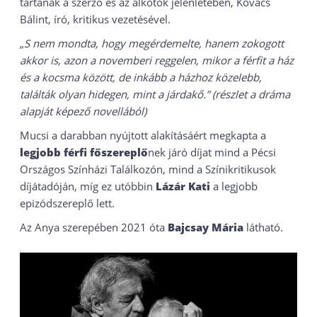
tartanak a szerző és az alkotók jelenlétében, Kovács
Bálint, író, kritikus vezetésével.
„S nem mondta, hogy megérdemelte, hanem zokogott
akkor is, azon a novemberi reggelen, mikor a férfit a ház
és a kocsma között, de inkább a házhoz közelebb,
találták olyan hidegen, mint a járdakő.” (részlet a dráma
alapját képező novellából)
Mucsi a darabban nyújtott alakításáért megkapta a
legjobb férfi főszereplő
nek járó díjat mind a Pécsi
Országos Színházi Találkozón, mind a Színikritikusok
díjátadóján, míg ez utóbbin
Lázár Kati
a legjobb
epizódszereplő lett.
Az Anya szerepében 2021 óta
Bajcsay Mária
látható.