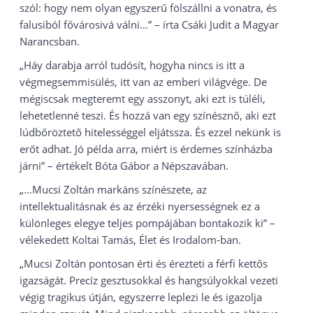
szól: hogy nem olyan egyszerű fölszállni a vonatra, és
falusiból fővárosivá válni…” – írta Csáki Judit a Magyar
Narancsban.
„Háy darabja arról tudósít, hogyha nincs is itt a
végmegsemmisülés, itt van az emberi világvége. De
mégiscsak megteremt egy asszonyt, aki ezt is túléli,
lehetetlenné teszi. És hozzá van egy színésznő, aki ezt
lúdbőröztető hitelességgel eljátssza. És ezzel nekünk is
erőt adhat. Jó példa arra, miért is érdemes színházba
járni” – értékelt Bóta Gábor a Népszavában.
„…Mucsi Zoltán markáns színészete, az
intellektualitásnak és az érzéki nyersességnek ez a
különleges elegye teljes pompájában bontakozik ki” –
vélekedett Koltai Tamás, Élet és Irodalom-ban.
„Mucsi Zoltán pontosan érti és érezteti a férfi kettős
igazságát. Precíz gesztusokkal és hangsúlyokkal vezeti
végig tragikus útján, egyszerre leplezi le és igazolja