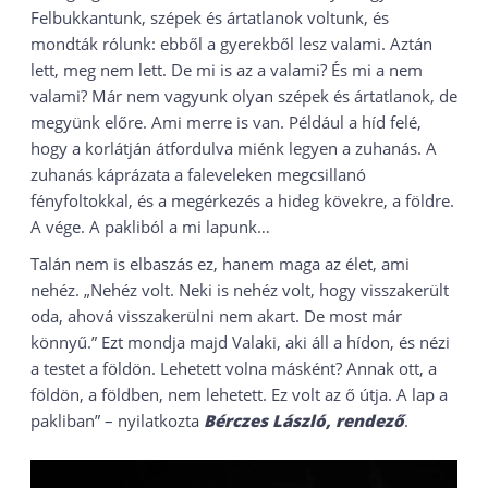
Felbukkantunk, szépek és ártatlanok voltunk, és
mondták rólunk: ebből a gyerekből lesz valami. Aztán
lett, meg nem lett. De mi is az a valami? És mi a nem
valami? Már nem vagyunk olyan szépek és ártatlanok, de
megyünk előre. Ami merre is van. Például a híd felé,
hogy a korlátján átfordulva miénk legyen a zuhanás. A
zuhanás káprázata a faleveleken megcsillanó
fényfoltokkal, és a megérkezés a hideg kövekre, a földre.
A vége. A pakliból a mi lapunk…
Talán nem is elbaszás ez, hanem maga az élet, ami
nehéz. „Nehéz volt. Neki is nehéz volt, hogy visszakerült
oda, ahová visszakerülni nem akart. De most már
könnyű.” Ezt mondja majd Valaki, aki áll a hídon, és nézi
a testet a földön. Lehetett volna másként? Annak ott, a
földön, a földben, nem lehetett. Ez volt az ő útja. A lap a
pakliban” – nyilatkozta
Bérczes László, rendező
.