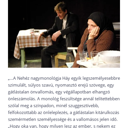
„…A Nehéz nagymonológja Háy egyik legszemélyesebbre
szimulált, súlyos szavú, nyomasztó erejű szövege, egy
gátlástalan önvallomás, egy végállapotban elhangzó
önleszámolás. A monológ feszültsége annál telítettebben
szólal meg a színpadon, minél szuggesztívebb,
felfokozottabb az önleleplezés, a gátlástalan kitárulkozás
szemérmetlen személyessége és a vallomásos jelen idő.
„Hogy oka van, hogy milyen lesz az ember, s nekem ez