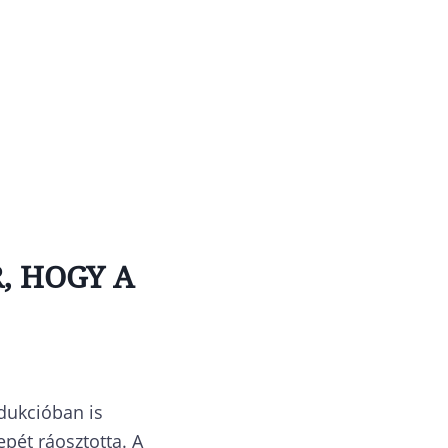
, HOGY A
odukcióban is
epét ráosztotta. A