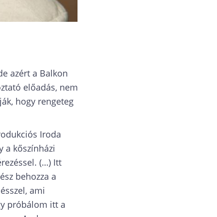
de azért a Balkon
oztató előadás, nem
tják, hogy rengeteg
Produkciós Iroda
gy a kőszínházi
ezéssel. (…) Itt
ínész behozza a
nésszel, ami
y próbálom itt a