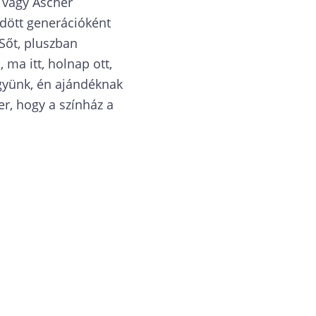
 vagy Ascher
dött generációként
Sőt, pluszban
 ma itt, holnap ott,
gyünk, én ajándéknak
er, hogy a színház a