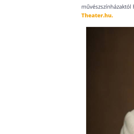
művészszínházaktól h
Theater.hu.