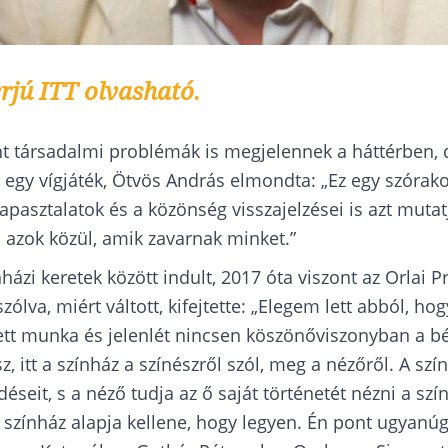
erjú ITT olvasható.
int társadalmi problémák is megjelennek a háttérben, 
k egy vígjáték, Ötvös András elmondta: „Ez egy szórak
tapasztalatok és a közönség visszajelzései is azt muta
 azok közül, amik zavarnak minket.”
ázi keretek között indult, 2017 óta viszont az Orlai 
 szólva, miért váltott, kifejtette: „Elegem lett abból, ho
ett munka és jelenlét nincsen köszönőviszonyban a bér
z, itt a színház a színészről szól, meg a nézőről. A sz
éseit, s a néző tudja az ő saját történetét nézni a szí
színház alapja kellene, hogy legyen. Én pont ugyanúg