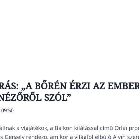
ÁS: „A BŐRÉN ÉRZI AZ EMBER
 NÉZŐRŐL SZÓL”
 09:50
llnak a vígjátékok, a Balkon kilátással című Orlai pr
s Gergely rendező, amikor a világtól elbújó Alvin szer