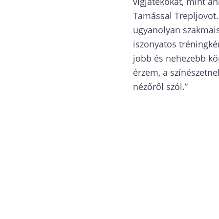
vígjátékokat, mint a
Tamással Trepljovot
ugyanolyan szakmais
iszonyatos tréningkén
jobb és nehezebb kö
érzem, a színészetnek
nézőről szól.”