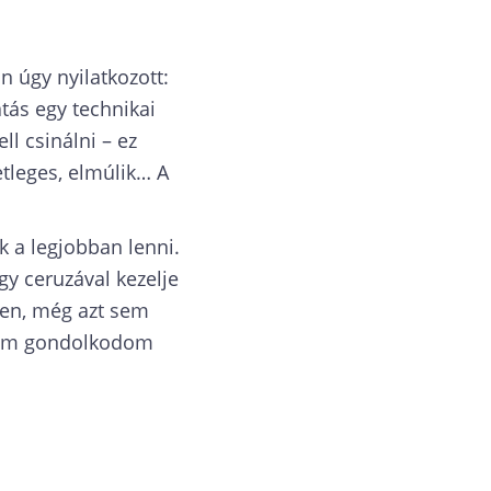
n úgy nyilatkozott:
atás egy technikai
ll csinálni – ez
etleges, elmúlik… A
k a legjobban lenni.
gy ceruzával kezelje
ten, még azt sem
 Nem gondolkodom