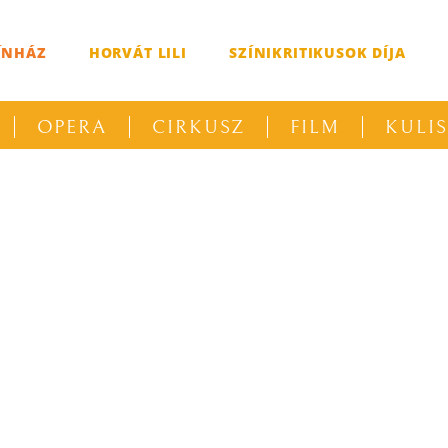
ÍNHÁZ
HORVÁT LILI
SZÍNIKRITIKUSOK DÍJA
OPERA
CIRKUSZ
FILM
KULI