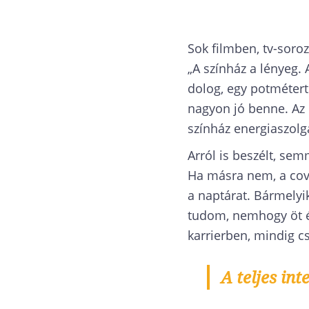
Sok filmben, tv-soro
„A színház a lényeg. 
dolog, egy potmétert 
nagyon jó benne. Az 
színház energiaszol
Arról is beszélt, sem
Ha másra nem, a covi
a naptárat. Bármelyi
tudom, nemhogy öt 
karrierben, mindig 
A teljes int