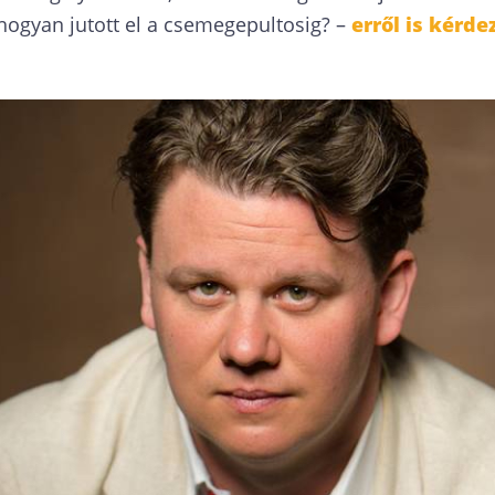
ogyan jutott el a csemegepultosig? –
erről is kérdez