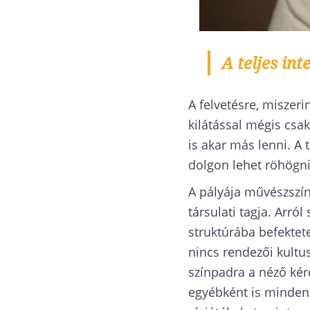
A teljes int
A felvetésre, miszer
kilátással mégis csa
is akar más lenni. A 
dolgon lehet röhögni
A pályája művészszính
társulati tagja. Arról
struktúrába befektet
nincs rendezői kultus
színpadra a néző kérd
egyébként is minden 