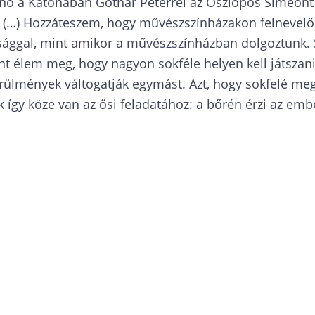
nno a Katonában Gothár Péterrel az Oszlopos Simeont
. (…) Hozzáteszem, hogy művészszínházakon felnevelő
ággal, mint amikor a művészszínházban dolgoztunk. 
t élem meg, hogy nagyon sokféle helyen kell játszani,
rülmények váltogatják egymást. Azt, hogy sokfelé me
 így köze van az ősi feladatához: a bőrén érzi az emb