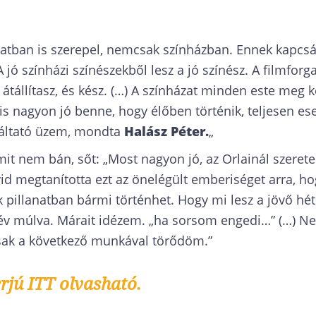
zatban is szerepel, nemcsak színházban. Ennek kapcsá
A jó színházi színészekből lesz a jó színész. A filmforg
átállítasz, és kész. (…) A színházat minden este meg ke
is nagyon jó benne, hogy élőben történik, teljesen es
gáltató üzem, mondta
Halász Péter.
„
mit nem bán, sőt: „Most nagyon jó, az Orlainál szerete
d megtanította ezt az önelégült emberiséget arra, ho
k pillanatban bármi történhet. Hogy mi lesz a jövő hé
év múlva. Márait idézem. „ha sorsom engedi…” (…)
csak a következő munkával törődöm.”
erjú ITT olvasható.