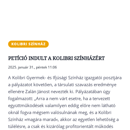
KOLIBRI SZÍNHÁZ
PETÍCIÓ INDULT A KOLIBRI SZÍNHÁZÉRT
2025. január 31., péntek 11:06
A Kolibri Gyermek- és Ifjúsági Színház igazgatói posztjára
a pályázatot követően, a társulati szavazás eredménye
ellenére Zalán Jánost nevezték ki. Pályázatában úgy
fogalmazott: „Arra a nem várt esetre, ha a tervezett
együttműködések valamilyen eddig előre nem látható
oknál fogva mégsem valósulnának meg, és a Kolibri
Színház »magára marad«, akkor az egyetlen lehetőség a
túlélésre, a csak és kizárólag profitorientált működés