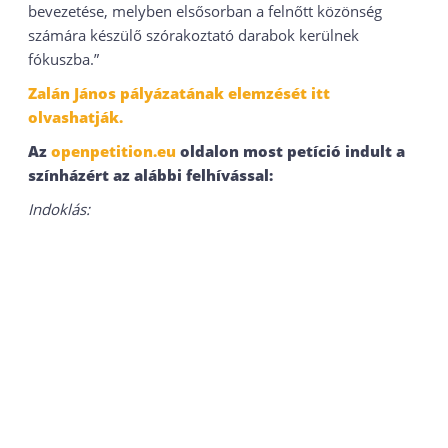
bevezetése, melyben elsősorban a felnőtt közönség
számára készülő szórakoztató darabok kerülnek
fókuszba.”
Zalán János pályázatának elemzését itt
olvashatják.
Az
openpetition.eu
oldalon most petíció indult a
színházért az alábbi felhívással:
Indoklás: