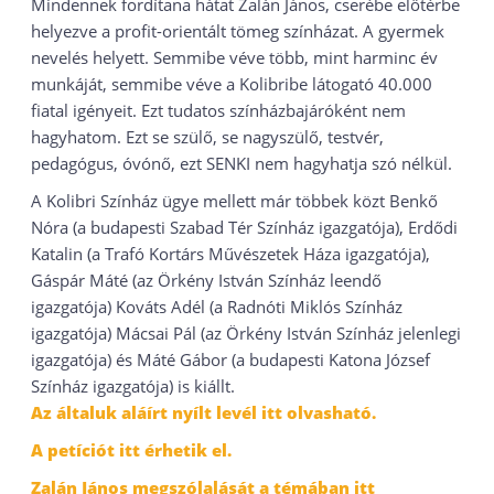
Mindennek fordítana hátat Zalán János, cserébe előtérbe
helyezve a profit-orientált tömeg színházat. A gyermek
nevelés helyett. Semmibe véve több, mint harminc év
munkáját, semmibe véve a Kolibribe látogató 40.000
fiatal igényeit. Ezt tudatos színházbajáróként nem
hagyhatom. Ezt se szülő, se nagyszülő, testvér,
pedagógus, óvónő, ezt SENKI nem hagyhatja szó nélkül.
A Kolibri Színház ügye mellett már többek közt Benkő
Nóra (a budapesti Szabad Tér Színház igazgatója), Erdődi
Katalin (a Trafó Kortárs Művészetek Háza igazgatója),
Gáspár Máté (az Örkény István Színház leendő
igazgatója) Kováts Adél (a Radnóti Miklós Színház
igazgatója) Mácsai Pál (az Örkény István Színház jelenlegi
igazgatója) és Máté Gábor (a budapesti Katona József
Színház igazgatója) is kiállt.
Az általuk aláírt nyílt levél itt olvasható.
A petíciót itt érhetik el.
Zalán János megszólalását a témában itt