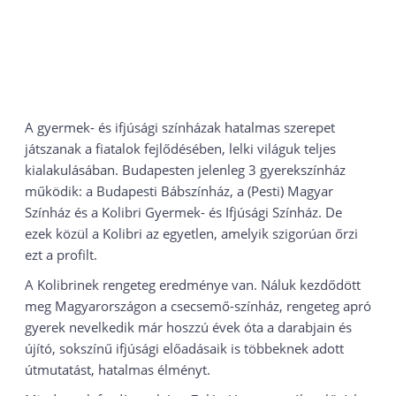
A gyermek- és ifjúsági színházak hatalmas szerepet
játszanak a fiatalok fejlődésében, lelki világuk teljes
kialakulásában. Budapesten jelenleg 3 gyerekszínház
működik: a Budapesti Bábszínház, a (Pesti) Magyar
Színház és a Kolibri Gyermek- és Ifjúsági Színház. De
ezek közül a Kolibri az egyetlen, amelyik szigorúan őrzi
ezt a profilt.
A Kolibrinek rengeteg eredménye van. Náluk kezdődött
meg Magyarországon a csecsemő-színház, rengeteg apró
gyerek nevelkedik már hoszzú évek óta a darabjain és
újító, sokszínű ifjúsági előadásaik is többeknek adott
útmutatást, hatalmas élményt.