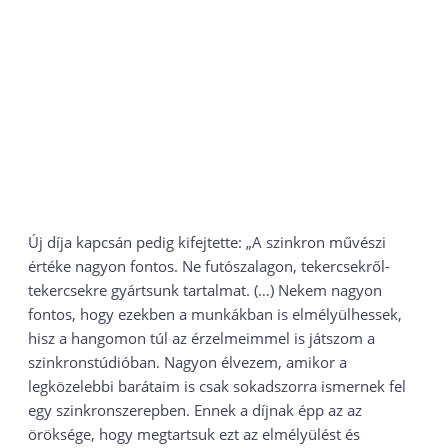
Új díja kapcsán pedig kifejtette: „A szinkron művészi
értéke nagyon fontos. Ne futószalagon, tekercsekről-
tekercsekre gyártsunk tartalmat. (…) Nekem nagyon
fontos, hogy ezekben a munkákban is elmélyülhessek,
hisz a hangomon túl az érzelmeimmel is játszom a
szinkronstúdióban. Nagyon élvezem, amikor a
legközelebbi barátaim is csak sokadszorra ismernek fel
egy szinkronszerepben. Ennek a díjnak épp az az
öröksége, hogy megtartsuk ezt az elmélyülést és