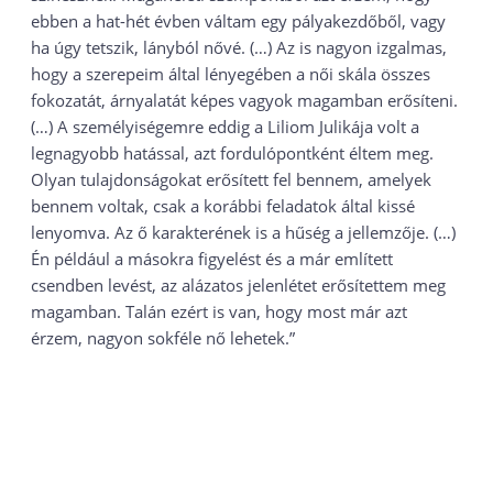
ebben a hat-hét évben váltam egy pályakezdőből, vagy
ha úgy tetszik, lányból nővé. (…) Az is nagyon izgalmas,
hogy a szerepeim által lényegében a női skála összes
fokozatát, árnyalatát képes vagyok magamban erősíteni.
(…) A személyiségemre eddig a Liliom Julikája volt a
legnagyobb hatással, azt fordulópontként éltem meg.
Olyan tulajdonságokat erősített fel bennem, amelyek
bennem voltak, csak a korábbi feladatok által kissé
lenyomva. Az ő karakterének is a hűség a jellemzője. (…)
Én például a másokra figyelést és a már említett
csendben levést, az alázatos jelenlétet erősítettem meg
magamban. Talán ezért is van, hogy most már azt
érzem, nagyon sokféle nő lehetek.”