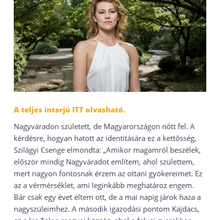
A teljes interjú ITT olvasható.
Nagyváradon született, de Magyarországon nőtt fel. A
kérdésre, hogyan hatott az identitására ez a kettősség,
Szilágyi Csenge elmondta: „Amikor magamról beszélek,
először mindig Nagyváradot említem, ahol születtem,
mert nagyon fontosnak érzem az ottani gyökereimet. Ez
az a vérmérséklet, ami leginkább meghatároz engem.
Bár csak egy évet éltem ott, de a mai napig járok haza a
nagyszüleimhez. A második igazodási pontom Kajdacs,