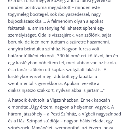
ez a kis Tolna megyei község, ahol a falusi gyerekkor
minden pozitívuma megadatott – minden este
tőgymeleg bocitejjel, sok ibolyaszedéssel, nagy
bújócskázásokkal… A felmenőim olyan alapokat
fektettek le, amire tényleg fel lehetett építeni egy
személyiséget. Oda is visszajárok, van szőlőnk, saját
borunk, de idén nem tudtam a szüretre hazamenni,
annyira beindult a színház. Nagyon furcsa volt
határontúliként ekkorát, 330 kilométert költözni, ám én
egy kastélyban nőhettem fel, mert abban van az iskola,
és a tanár szüleim ott kaptak szolgálati lakást is. A
kastélykörnyezet még rádobott egy lapáttal a
szentimentális gyerekkorra. Apukám vezette a
diákszínjátszó szakkört, nyilván abba is jártam…”
A hatodik évét tölti a Vígszínházban. Ennek kapcsán
elmondta: „Úgy érzem, nagyon a helyemen vagyok. A
három játszóhely – a Pesti Színház, a Vígbeli nagyszínpad
és a Házi Színpad stúdiója – nagyon hálás feladat egy
színésznek. Magánéleti szempontból azt érzem, hogy