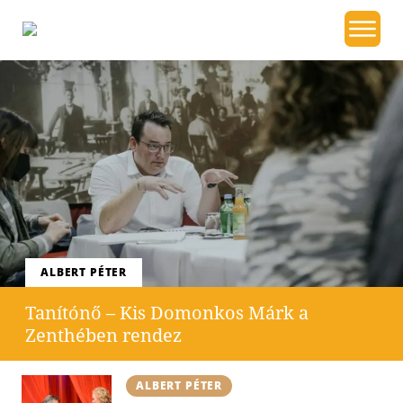
ALBERT PÉTER
Tanítónő – Kis Domonkos Márk a
Zenthében rendez
ALBERT PÉTER