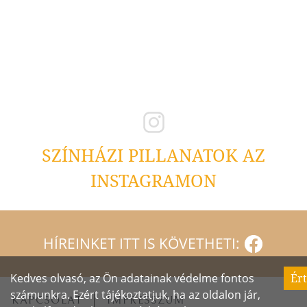
SZÍNHÁZI PILLANATOK AZ
INSTAGRAMON
HÍREINKET ITT IS KÖVETHETI:
Kedves olvasó, az Ön adatainak védelme fontos
Ér
számunkra. Ezért tájékoztatjuk, ha az oldalon jár,
KAPCSOLAT
IMPRESSZUM