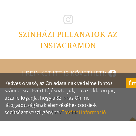
SZÍNHÁZI PILLANATOK AZ
INSTAGRAMON
HÍREINKET ITT IS KÖVETHETI:
Kedves olvasó, az Ön adatainak védelme fontos
Ér
számunkra. Ezért tájékoztatjuk, ha az oldalon jár,
azzal elfogadja, hogy a Színház Online
KAPCSOLAT
IMPRESSZUM
látogatottságának elemzéséhez cookie-k
MÉDIAAJÁNLAT
segítségét veszi igénybe.
További információ
ADATVÉDELMI IRÁNYELVEK