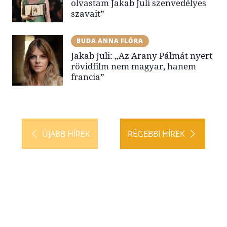
olvastam Jakab Juli szenvedélyes
szavait”
BUDA ANNA FLÓRA
Jakab Juli: „Az Arany Pálmát nyert
rövidfilm nem magyar, hanem
francia”
ÚJABB HÍREK
RÉGEBBI HÍREK