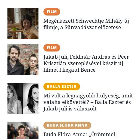
FILM
Megérkezett Schwechtje Mihály új
filmje, a Sünvadászat előzetese
FILM
Jakab Juli, Feldmár András és Peer
Krisztián szereplésével készít új
filmet Fliegauf Bence
BALLA ESZTER
Mi volt a legnagyobb hülyeség, amit
valaha elkövettél? – Balla Eszter és
Jakab Juli is válaszolt
BUDA FLÓRA ANNA
Buda Flóra Anna: „Örömmel