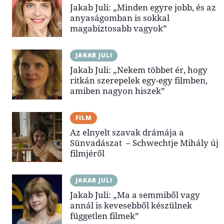
Jakab Juli: „Minden egyre jobb, és az
anyaságomban is sokkal
magabiztosabb vagyok”
JAKAB JULI
Jakab Juli: „Nekem többet ér, hogy
ritkán szerepelek egy-egy filmben,
amiben nagyon hiszek”
FILM
Az elnyelt szavak drámája a
Sünvadászat – Schwechtje Mihály új
filmjéről
JAKAB JULI
Jakab Juli: „Ma a semmiből vagy
annál is kevesebből készülnek
független filmek”