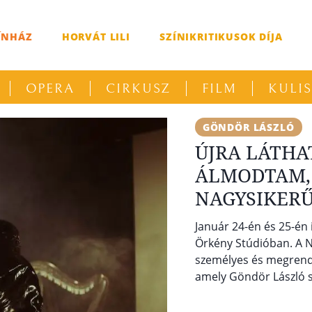
ÍNHÁZ
HORVÁT LILI
SZÍNIKRITIKUSOK DÍJA
OPERA
CIRKUSZ
FILM
KULI
GÖNDÖR LÁSZLÓ
ÚJRA LÁTH
ÁLMODTAM,
NAGYSIKER
Január 24-én és 25-én 
Örkény Stúdióban. A
személyes és megrendít
amely Göndör László sa