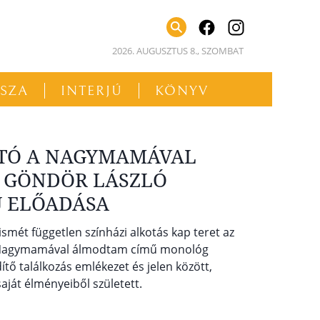
facebook
instagram
2026. AUGUSZTUS 8., SZOMBAT
SSZA
INTERJÚ
KÖNYV
ATÓ A NAGYMAMÁVAL
 GÖNDÖR LÁSZLÓ
Ű ELŐADÁSA
ismét független színházi alkotás kap teret az
 Nagymamával álmodtam című monológ
ő találkozás emlékezet és jelen között,
ját élményeiből született.