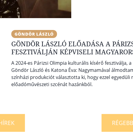
GÖNDÖR LÁSZLÓ
GÖNDÖR LÁSZLÓ ELŐADÁSA A PÁRIZS
FESZTIVÁLJÁN KÉPVISELI MAGYARO
A 2024-es Párizsi Olimpia kulturális kísérő fesztiválja,
Göndör László és Katona Éva: Nagymamával álmodtam
színházi produkciót választotta ki, hogy ezzel egyedül
előadóművészeti szcénát hazánkból.
HÍREK
RÉGEBB