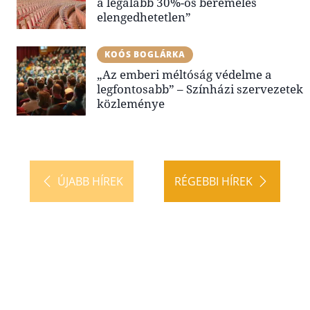
a legalább 30%-os béremelés
elengedhetetlen”
KOÓS BOGLÁRKA
„Az emberi méltóság védelme a
legfontosabb” – Színházi szervezetek
közleménye
ÚJABB HÍREK
RÉGEBBI HÍREK