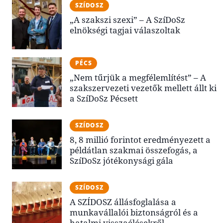
SZÍDOSZ
„A szakszi szexi” – A SzíDoSz
elnökségi tagjai válaszoltak
PÉCS
„Nem tűrjük a megfélemlítést” – A
szakszervezeti vezetők mellett állt ki
a SzíDoSz Pécsett
SZÍDOSZ
8, 8 millió forintot eredményezett a
példátlan szakmai összefogás, a
SzíDoSz jótékonysági gála
SZÍDOSZ
A SZÍDOSZ állásfoglalása a
munkavállalói biztonságról és a
hatalmi visszaélésekről