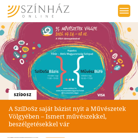
SZÍDOSZ
A SzíDoSz saját bázist nyit a Művészetek
Völgyében – Ismert művészekkel,
beszélgetésekkel vár