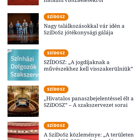
SZÍDOSZ
Nagy találkozásokkal vár idén a
SzíDoSz jótékonysági gálája
SZÍDOSZ
SZÍDOSZ: „A jogdíjaknak a
művészekhez kell visszakerülniük”
SZÍDOSZ
„Hivatalos panaszbejelentéssel élt a
SZíDOSZ” – A szakszervezet sorai
SZÍDOSZ
A SzíDoSz közleménye: „A területen