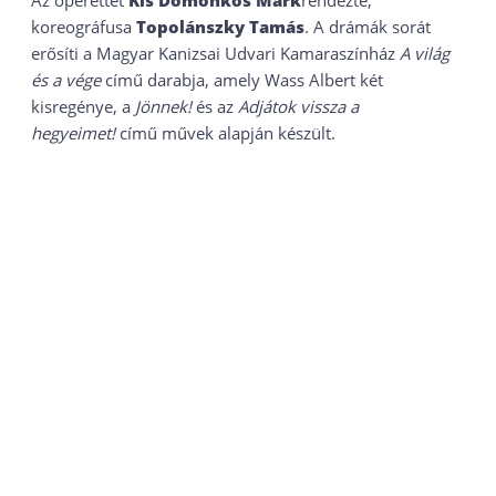
Az operettet
Kis Domonkos Márk
rendezte,
koreográfusa
Topolánszky Tamás
. A drámák sorát
erősíti a Magyar Kanizsai Udvari Kamaraszínház
A világ
és a vége
című darabja, amely Wass Albert két
kisregénye, a
Jönnek!
és az
Adjátok vissza a
hegyeimet!
című művek alapján készült.