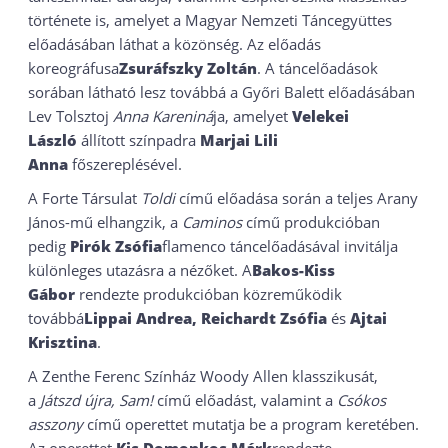
története is, amelyet a Magyar Nemzeti Táncegyüttes
előadásában láthat a közönség. Az előadás
koreográfusa
Zsuráfszky Zoltán
. A táncelőadások
sorában látható lesz továbbá a Győri Balett előadásában
Lev Tolsztoj
Anna Kareniná
ja, amelyet
Velekei
László
állított színpadra
Marjai Lili
Anna
főszereplésével.
A Forte Társulat
Toldi
című előadása során a teljes Arany
János-mű elhangzik, a
Caminos
című produkcióban
pedig
Pirók Zsófia
flamenco táncelőadásával invitálja
különleges utazásra a nézőket. A
Bakos-Kiss
Gábor
rendezte produkcióban közreműködik
továbbá
Lippai Andrea, Reichardt Zsófia
és
Ajtai
Krisztina
.
A Zenthe Ferenc Színház Woody Allen klasszikusát,
a
Játszd újra, Sam!
című előadást, valamint a
Csókos
asszony
című operettet mutatja be a program keretében.