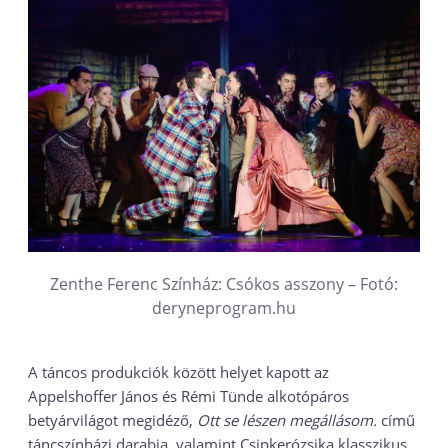
Zenthe Ferenc Színház: Csókos asszony – Fotó:
deryneprogram.hu
A táncos produkciók között helyet kapott az
Appelshoffer János és Rémi Tünde alkotópáros
betyárvilágot megidéző,
Ott se lészen megállásom.
című
táncszínházi darabja, valamint Csipkerózsika klasszikus