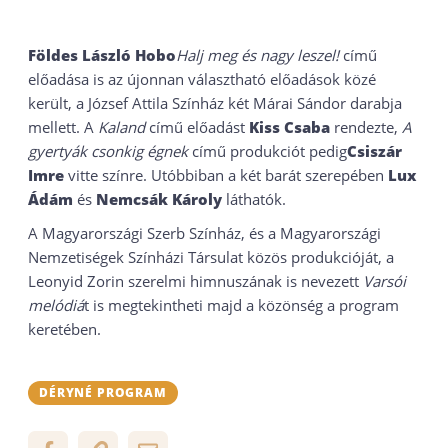
Földes László Hobo
Halj meg és nagy leszel!
című
előadása is az újonnan választható előadások közé
került, a József Attila Színház két Márai Sándor darabja
mellett. A
Kaland
című előadást
Kiss Csaba
rendezte,
A
gyertyák csonkig égnek
című produkciót pedig
Csiszár
Imre
vitte színre. Utóbbiban a két barát szerepében
Lux
Ádám
és
Nemcsák Károly
láthatók.
A Magyarországi Szerb Színház, és a Magyarországi
Nemzetiségek Színházi Társulat közös produkcióját, a
Leonyid Zorin szerelmi himnuszának is nevezett
Varsói
melódiá
t is megtekintheti majd a közönség a program
keretében.
DÉRYNÉ PROGRAM