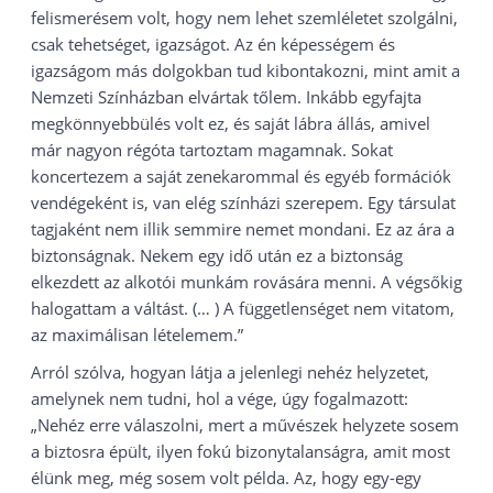
felismerésem volt, hogy nem lehet szemléletet szolgálni,
csak tehetséget, igazságot. Az én képességem és
igazságom más dolgokban tud kibontakozni, mint amit a
Nemzeti Színházban elvártak tőlem. Inkább egyfajta
megkönnyebbülés volt ez, és saját lábra állás, amivel
már nagyon régóta tartoztam magamnak. Sokat
koncertezem a saját zenekarommal és egyéb formációk
vendégeként is, van elég színházi szerepem. Egy társulat
tagjaként nem illik semmire nemet mondani. Ez az ára a
biztonságnak. Nekem egy idő után ez a biztonság
elkezdett az alkotói munkám rovására menni. A végsőkig
halogattam a váltást. (… ) A függetlenséget nem vitatom,
az maximálisan lételemem.”
Arról szólva, hogyan látja a jelenlegi nehéz helyzetet,
amelynek nem tudni, hol a vége, úgy fogalmazott:
„Nehéz erre válaszolni, mert a művészek helyzete sosem
a biztosra épült, ilyen fokú bizonytalanságra, amit most
élünk meg, még sosem volt példa. Az, hogy egy-egy