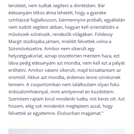
területet, nem tudtak segíteni a döntésben. Bár
édesanyám titkos álma lehetett, hogy a gyereke
színházzal foglalkozzon, bármennyire próbált, egyáltalán
nem tudott segíteni abban, hogyan kell orientálódni a
művészek-színészek, rendezők világában. Földessy
Margit stúdiójába jártam, mielőtt felvettek volna a
Színművészetire. Amikor nem sikerült egy
helyzetgyakorlat, aznap összetörten mentem haza, ezt
látva pedig édesanyám azt mondta, nem kell ezt a pályát
erőltetni. Amikor valami sikerült, majd kicsattantam az
örömtől. Akkor azt mondta, érdemes lenne színésznek
lennem. A csoportomban nem találkoztam olyan fokú
önbizalomhiánnyal, mint amilyennel én küzdöttem.
Szerintem rajtam kívül mindenki tudta, mit keres ott. Azt
hiszem, elég sok mindenkit megleptem azzal, hogy
felvettek az egyetemre. Elsősorban magamat.”