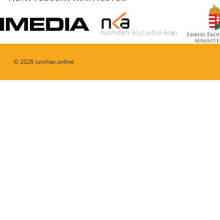
©
2026
szinhaz.online