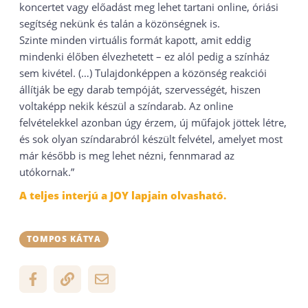
koncertet vagy előadást meg lehet tartani online, óriási
segítség nekünk és talán a közönségnek is.
Szinte minden virtuális formát kapott, amit eddig
mindenki élőben élvezhetett – ez alól pedig a színház
sem kivétel. (…) Tulajdonképpen a közönség reakciói
állítják be egy darab tempóját, szervességét, hiszen
voltaképp nekik készül a színdarab. Az online
felvételekkel azonban úgy érzem, új műfajok jöttek létre,
és sok olyan színdarabról készült felvétel, amelyet most
már később is meg lehet nézni, fennmarad az
utókornak.”
A teljes interjú a JOY lapjain olvasható.
TOMPOS KÁTYA