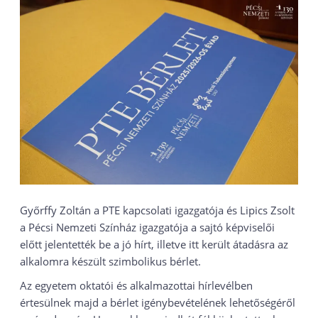
Győrffy Zoltán a PTE kapcsolati igazgatója és Lipics Zsolt
a Pécsi Nemzeti Színház igazgatója a sajtó képviselői
előtt jelentették be a jó hírt, illetve itt került átadásra az
alkalomra készült szimbolikus bérlet.
Az egyetem oktatói és alkalmazottai hírlevélben
értesülnek majd a bérlet igénybevételének lehetőségéről