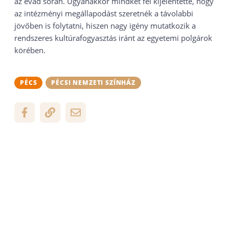
az évad során. Ugyanakkor mindkét fél kijelentette, hogy
az intézményi megállapodást szeretnék a távolabbi
jövőben is folytatni, hiszen nagy igény mutatkozik a
rendszeres kultúrafogyasztás iránt az egyetemi polgárok
körében.
PÉCS
PÉCSI NEMZETI SZÍNHÁZ