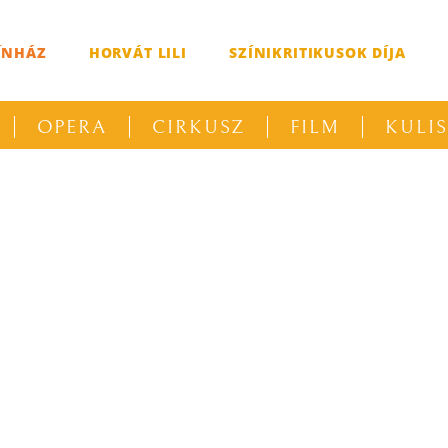
ÍNHÁZ
HORVÁT LILI
SZÍNIKRITIKUSOK DÍJA
OPERA
CIRKUSZ
FILM
KULI