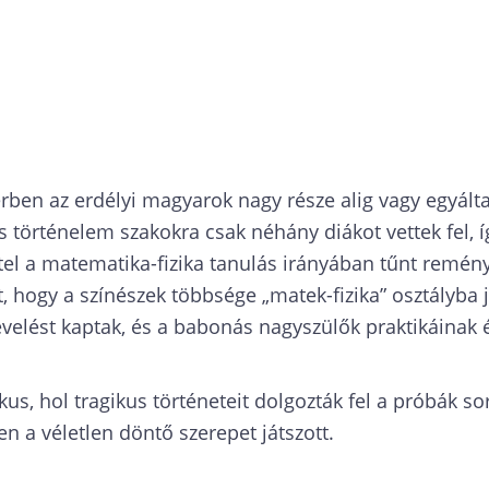
ben az erdélyi magyarok nagy része alig vagy egyált
 történelem szakokra csak néhány diákot vettek fel, 
l a matematika-fizika tanulás irányában tűnt remény
t, hogy a színészek többsége „matek-fizika” osztályba
nevelést kaptak, és a babonás nagyszülők praktikáina
kus, hol tragikus történeteit dolgozták fel a próbák s
n a véletlen döntő szerepet játszott.