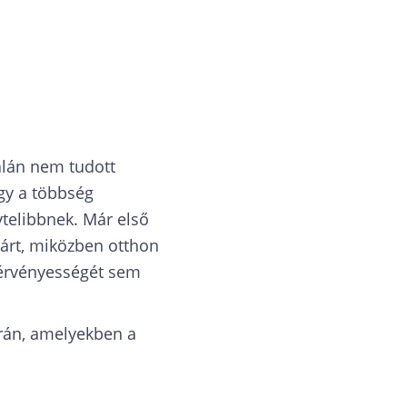
alán nem tudott
így a többség
telibbnek. Már első
 járt, miközben otthon
k érvényességét sem
orán, amelyekben a