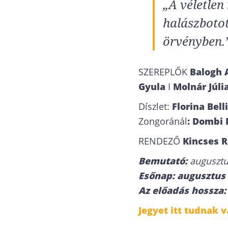
„A véletlen
halászbotot
örvényben.
SZEREPLŐK
Balogh 
Gyula
I
Molnár Júli
Díszlet:
Florina Bell
Zongoránál
: Dombi 
RENDEZŐ
Kincses 
Bemutató:
augusztu
Esőnap: augusztus 
Az előadás hossza: 
Jegyet itt tudnak v