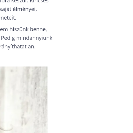
ióra készül. Kincses
saját élményei,
neteit.
 nem hiszünk benne,
ét. Pedig mindannyiunk
rányíthatatlan.