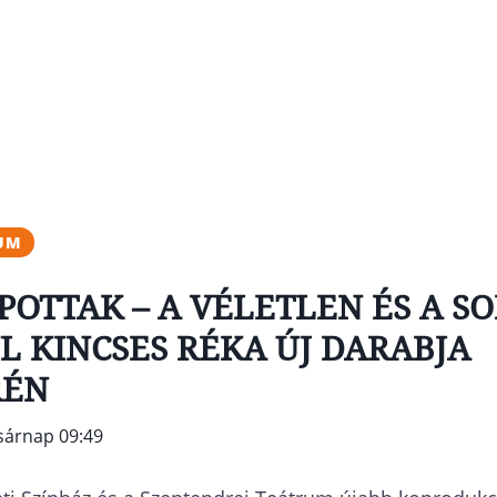
RUM
OTTAK – A VÉLETLEN ÉS A S
L KINCSES RÉKA ÚJ DARABJA
RÉN
asárnap 09:49