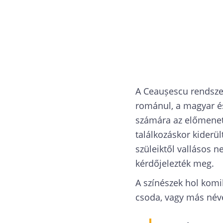
A Ceaușescu rendszer
románul, a magyar és
számára az előmenete
találkozáskor kiderül
szüleiktől vallásos 
kérdőjelezték meg.
A színészek hol komi
csoda, vagy más néve