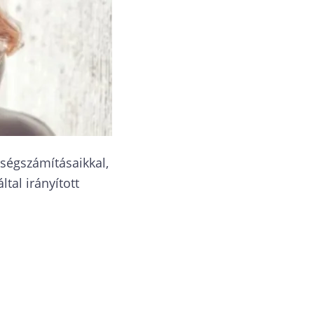
űségszámításaikkal,
tal irányított