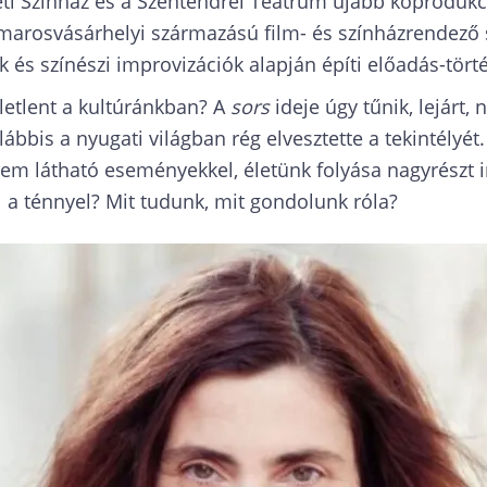
eti Színház és a Szentendrei Teátrum újabb koprodukc
 marosvásárhelyi származású film- és színházrendező 
 színészi improvizációk alapján építi előadás-törté
letlent a kultúránkban? A
sors
ideje úgy tűnik, lejárt,
lábbis a nyugati világban rég elvesztette a tekintély
nem látható eseményekkel, életünk folyása nagyrészt i
a ténnyel? Mit tudunk, mit gondolunk róla?