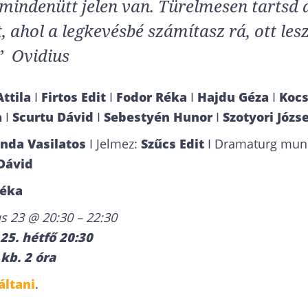
 mindenütt jelen van. Türelmesen tartsd 
, ahol a legkevésbé számítasz rá, ott lesz
” Ovidius
Attila
I
Firtos Edit
I
Fodor Réka
I
Hajdu Géza
I
Kocs
a
I
Scurtu Dávid
I
Sebestyén Hunor
I
Szotyori Józs
inda Vasilatos
I Jelmez:
Szűcs Edit
I Dramaturg mun
Dávid
Réka
s 23 @ 20:30 – 22:30
25. hétfő 20:30
kb. 2 óra
áltani
.