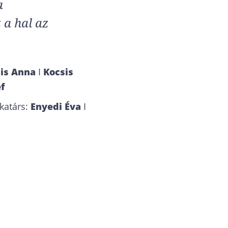
a
 a hal az
is Anna
I
Kocsis
ef
katárs:
Enyedi Éva
I