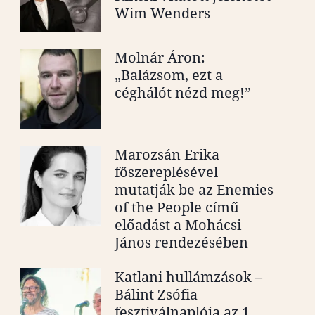
Wim Wenders
Molnár Áron:
„Balázsom, ezt a
céghálót nézd meg!”
Marozsán Erika
főszereplésével
mutatják be az Enemies
of the People című
előadást a Mohácsi
János rendezésében
Katlani hullámzások –
Bálint Zsófia
fesztiválnaplója az 1.