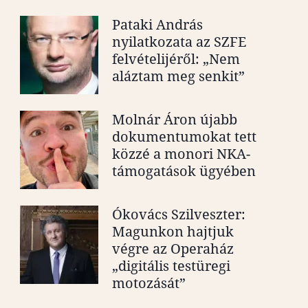
Pataki András
nyilatkozata az SZFE
felvételijéről: „Nem
aláztam meg senkit”
Molnár Áron újabb
dokumentumokat tett
közzé a monori NKA-
támogatások ügyében
Ókovács Szilveszter:
Magunkon hajtjuk
végre az Operaház
„digitális testüregi
motozását”