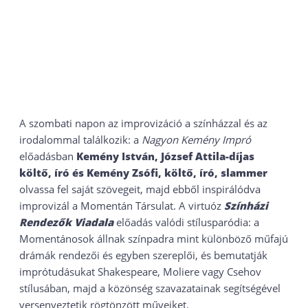
A szombati napon az improvizáció a színházzal és az
irodalommal találkozik: a
Nagyon Kemény Impró
előadásban
Kemény István, József Attila-díjas
költő, író és Kemény Zsófi, költő, író, slammer
olvassa fel saját szövegeit, majd ebből inspirálódva
improvizál a Momentán Társulat. A virtuóz
Színházi
Rendezők Viadala
előadás valódi stílusparódia: a
Momentánosok állnak színpadra mint különböző műfajú
drámák rendezői és egyben szereplői, és bemutatják
imprótudásukat Shakespeare, Moliere vagy Csehov
stílusában, majd a közönség szavazatainak segítségével
versenyeztetik rögtönzött műveiket.