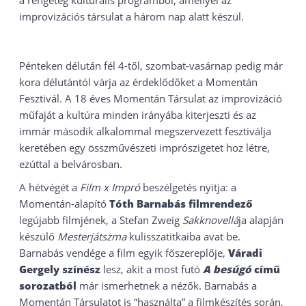
a rengeteg kulturális programból, amellyel az
improvizációs társulat a három nap alatt készül.
Pénteken délután fél 4-től, szombat-vasárnap pedig már
kora délutántól várja az érdeklődőket a Momentán
Fesztivál. A 18 éves Momentán Társulat az improvizáció
műfaját a kultúra minden irányába kiterjeszti és az
immár második alkalommal megszervezett fesztiválja
keretében egy összművészeti imprószigetet hoz létre,
ezúttal a belvárosban.
A hétvégét a
Film x Impró
beszélgetés nyitja: a
Momentán-alapító
Tóth Barnabás filmrendező
legújabb filmjének, a Stefan Zweig
Sakknovellá
ja alapján
készülő
Mesterjátszma
kulisszatitkaiba avat be.
Barnabás vendége a film egyik főszereplője,
Váradi
Gergely színész
lesz, akit a most futó
A besúgó
című
sorozatból
már ismerhetnek a nézők. Barnabás a
Momentán Társulatot is “használta” a filmkészítés során,