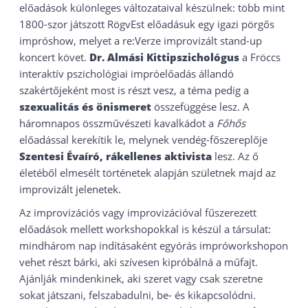
előadások különleges változataival készülnek: több mint
1800-szor játszott RögvEst előadásuk egy igazi pörgős
impróshow, melyet a re:Verze improvizált stand-up
koncert követ.
Dr. Almási Kitti
pszichológus
a Fröccs
interaktív pszichológiai impróelőadás állandó
szakértőjeként most is részt vesz, a téma pedig a
szexualitás és önismeret
összefüggése lesz. A
háromnapos összművészeti kavalkádot a
Főhős
előadással kerekítik le, melynek vendég-főszereplője
Szentesi Éva
író, rákellenes aktivista
lesz. Az ő
életéből elmesélt történetek alapján születnek majd az
improvizált jelenetek.
Az improvizációs vagy improvizációval fűszerezett
előadások mellett workshopokkal is készül a társulat:
mindhárom nap indításaként egyórás impróworkshopon
vehet részt bárki, aki szívesen kipróbálná a műfajt.
Ajánlják mindenkinek, aki szeret vagy csak szeretne
sokat játszani, felszabadulni, be- és kikapcsolódni.