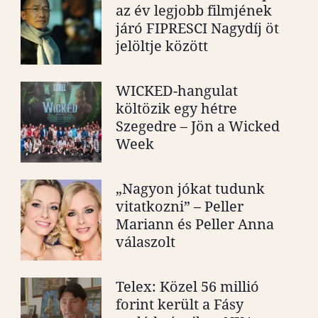
az év legjobb filmjének
járó FIPRESCI Nagydíj öt
jelöltje között
WICKED-hangulat
költözik egy hétre
Szegedre – Jön a Wicked
Week
„Nagyon jókat tudunk
vitatkozni” – Peller
Mariann és Peller Anna
válaszolt
Telex: Közel 56 millió
forint került a Fásy