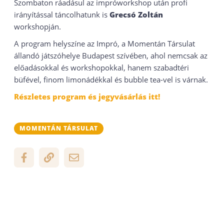
Szombaton ráadásul az impróworkshop után profi
irányítással táncolhatunk is
Grecsó Zoltán
workshopján.
A program helyszíne az Impró, a Momentán Társulat
állandó játszóhelye Budapest szívében, ahol nemcsak az
előadásokkal és workshopokkal, hanem szabadtéri
büfével, finom limonádékkal és bubble tea-vel is várnak.
Részletes program és jegyvásárlás itt!
MOMENTÁN TÁRSULAT