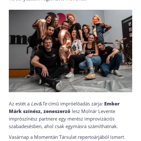
Az estét a
Lev&Te
című impróelőadás zárja:
Ember
Márk színész, zeneszerző
lesz Molnár Levente
imprószínész partnere egy merész improvizációs
szabadesésben, ahol csak egymásra számíthatnak.
Vasárnap a Momentán Társulat repertoárjából ismert