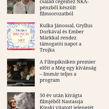
család cégeihez NKA-
pénzből készült
filmsorozatból
Kulka Jánossal, Gryllus
Dorkával és Ember
Márkkal rendez
támogatói napot a
Trojka
A Filmpikniken premier
előtt a Még egy kívánság
– Immár teljes a
program
50 év után kivágta
filmjéből Nastassja
Kinski vitatott jelenetét