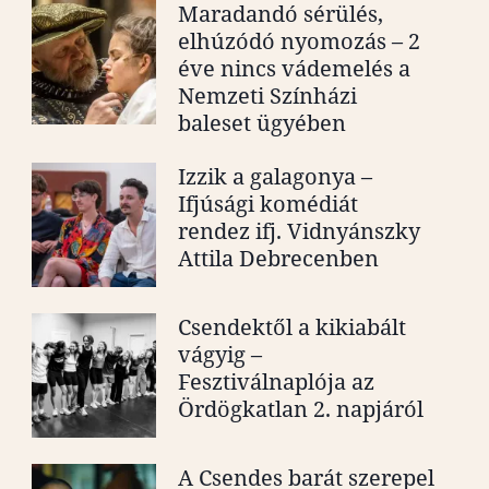
Maradandó sérülés,
elhúzódó nyomozás – 2
éve nincs vádemelés a
Nemzeti Színházi
baleset ügyében
Izzik a galagonya –
Ifjúsági komédiát
rendez ifj. Vidnyánszky
Attila Debrecenben
Csendektől a kikiabált
vágyig –
Fesztiválnaplója az
Ördögkatlan 2. napjáról
A Csendes barát szerepel