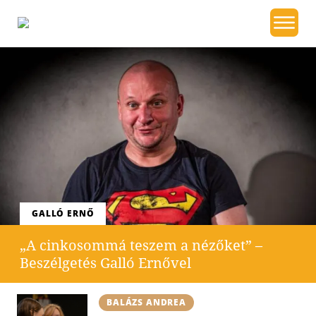
GALLÓ ERNŐ
„A cinkosommá teszem a nézőket” –
Beszélgetés Galló Ernővel
BALÁZS ANDREA