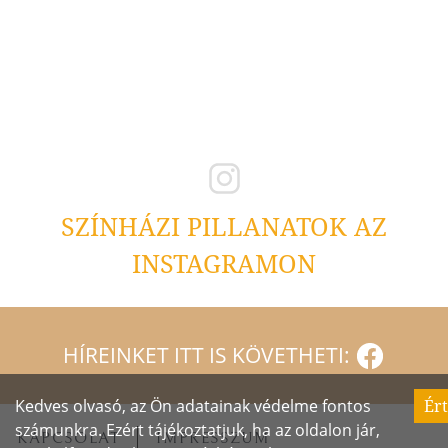
SZÍNHÁZI PILLANATOK AZ
INSTAGRAMON
HÍREINKET ITT IS KÖVETHETI:
Kedves olvasó, az Ön adatainak védelme fontos
Ér
számunkra. Ezért tájékoztatjuk, ha az oldalon jár,
KAPCSOLAT
IMPRESSZUM