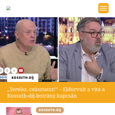
KOSSUTH-DÍJ
„Terelsz, csúsztatsz!” – Eldurvult a vita a
Kossuth-díj-botrány kapcsán
KOSSUTH-DÍJ