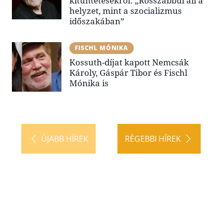
kitüntetésekről: „Rosszabbul áll a
helyzet, mint a szocializmus
időszakában”
FISCHL MÓNIKA
Kossuth-díjat kapott Nemcsák
Károly, Gáspár Tibor és Fischl
Mónika is
ÚJABB HÍREK
RÉGEBBI HÍREK