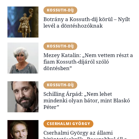
KOSSUTH-DÍJ
Botrány a Kossuth-díj körül – Nyílt
levél a döntéshozóknak
KOSSUTH-DÍJ
Mezey Katalin: „Nem vettem részt a
fiam Kossuth-díjáról szóló
döntésben”
KOSSUTH-DÍJ
Schilling Árpád: „Nem lehet
mindenki olyan bátor, mint Blaskó
Péter”
CSERHALMI GYÖRGY
Cserhalmi György az állami