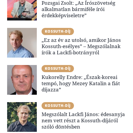
Pozsgai Zsolt: „Az Írószövetség
alkalmatlan bármiféle írói
érdekképviseletre”
KOSSUTH-DÍJ
„Ez az év az utolsó, amikor János
Kossuth-esélyes” – Megszólalnak
írók a Lackfi-botrányról
KOSSUTH-DÍJ
Kukorelly Endre: „Észak-koreai
tempó, hogy Mezey Katalin a fiát
díjazza”
KOSSUTH-DÍJ
Megszólalt Lackfi János: édesanyja
nem vett részt a Kossuth-díjáról
szóló döntésben