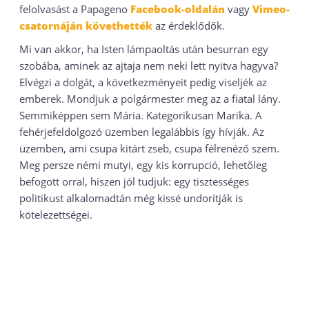
felolvasást a Papageno
Facebook-oldalán
vagy
Vimeo-
csatornáján követhették
az érdeklődők.
Mi van akkor, ha Isten lámpaoltás után besurran egy
szobába, aminek az ajtaja nem neki lett nyitva hagyva?
Elvégzi a dolgát, a következményeit pedig viseljék az
emberek. Mondjuk a polgármester meg az a fiatal lány.
Semmiképpen sem Mária. Kategorikusan Marika. A
fehérjefeldolgozó üzemben legalábbis így hívják. Az
üzemben, ami csupa kitárt zseb, csupa félrenéző szem.
Meg persze némi mutyi, egy kis korrupció, lehetőleg
befogott orral, hiszen jól tudjuk: egy tisztességes
politikust alkalomadtán még kissé undorítják is
kötelezettségei.