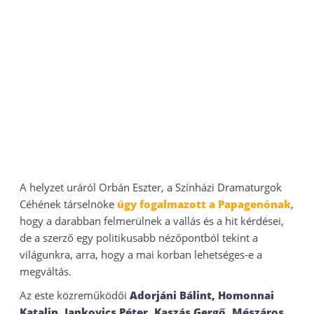
A helyzet uráról Orbán Eszter, a Színházi Dramaturgok
Céhének társelnöke
úgy fogalmazott a Papagenónak
,
hogy a darabban felmerülnek a vallás és a hit kérdései,
de a szerző egy politikusabb nézőpontból tekint a
világunkra, arra, hogy a mai korban lehetséges-e a
megváltás.
Az este közreműködői
Adorjáni Bálint, Homonnai
Katalin, Jankovics Péter, Kaszás Gergő, Mészáros