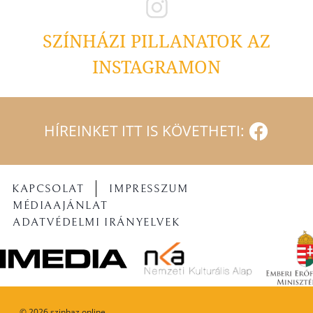
SZÍNHÁZI PILLANATOK AZ
INSTAGRAMON
HÍREINKET ITT IS KÖVETHETI:
KAPCSOLAT
IMPRESSZUM
MÉDIAAJÁNLAT
ADATVÉDELMI IRÁNYELVEK
©
2026
szinhaz.online