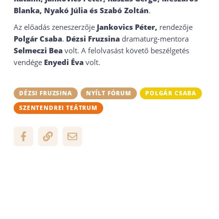
Blanka, Nyakó Júlia és Szabó Zoltán
.
Az előadás zeneszerzője
Jankovics Péter,
rendezője
Polgár Csaba
.
Dézsi Fruzsina
dramaturg-mentora
Selmeczi Bea
volt. A felolvasást követő beszélgetés
vendége
Enyedi Éva
volt.
DÉZSI FRUZSINA
NYÍLT FÓRUM
POLGÁR CSABA
SZENTENDREI TEÁTRUM