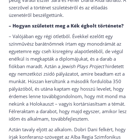
pedig Váradi Eszter Sára és Fehér Diána Aida látható. A
szerzővel a történet születéséről és az előadás
üzenetéről beszélgettünk.
– Hogyan született meg a Kék égbolt története?
– Valójában egy régi ötletből. Évekkel ezelőtt egy
színművész barátnőmnek írtam egy monodrámát az
egyetemre egy cseh kisregény alapötletéből, de végül
enélkül is megkapták a diplomájukat, és a darab a
fiókban maradt. Aztán a
Jewish Plays Project
hirdetett
egy nemzetközi zsidó pályázatot, amire beadtam ezt a
munkát. Húszan kerültünk a második fordulóba 350
pályázóból, és utána kaptam egy hosszú levelet, hogy
érdemes lenne továbbgondolnom, hogy mit mond ma
nekünk a Holokauszt – vagyis kortársiasítsam a témát.
Félreraktam a darabot, hogy majd egyszer, amikor lesz
időm és alkalmam, továbbfejlesztem.
Aztán tavaly eljött az alkalom. Dobri Dani felkért, hogy
írjak konferansz-szöveget az Alba Regia Szimfonikus