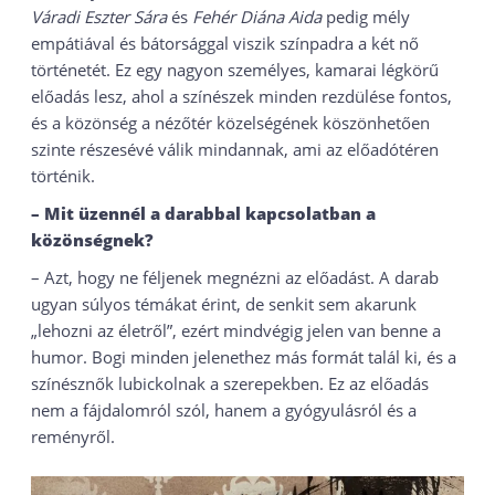
Váradi Eszter Sára
és
Fehér Diána Aida
pedig mély
empátiával és bátorsággal viszik színpadra a két nő
történetét. Ez egy nagyon személyes, kamarai légkörű
előadás lesz, ahol a színészek minden rezdülése fontos,
és a közönség a nézőtér közelségének köszönhetően
szinte részesévé válik mindannak, ami az előadótéren
történik.
– Mit üzennél a darabbal kapcsolatban a
közönségnek?
– Azt, hogy ne féljenek megnézni az előadást. A darab
ugyan súlyos témákat érint, de senkit sem akarunk
„lehozni az életről”, ezért mindvégig jelen van benne a
humor. Bogi minden jelenethez más formát talál ki, és a
színésznők lubickolnak a szerepekben. Ez az előadás
nem a fájdalomról szól, hanem a gyógyulásról és a
reményről.