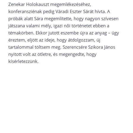
Zenekar Holokauszt megemlékezéséhez,
konferansziénak pedig Váradi Eszter Sárát hívta. A
próbák alatt Sára megemlítette, hogy nagyon szívesen
játszana valami mély, igazi női történetet ebben a
témakörben. Ekkor jutott eszembe újra az anyag – úgy
éreztem, eljött az ideje, hogy átdolgozzam, új
tartalommal töltsem meg. Szerencsére Szikora János
nyitott volt az ötletre, és megengedte, hogy
kísérletezzünk.