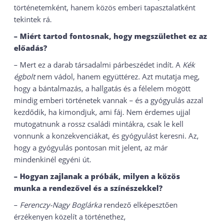
történetemként, hanem közös emberi tapasztalatként
tekintek rá.
– Miért tartod fontosnak, hogy megszülethet ez az
előadás?
– Mert ez a darab társadalmi párbeszédet indít. A
Kék
égbolt
nem vádol, hanem együttérez. Azt mutatja meg,
hogy a bántalmazás, a hallgatás és a félelem mögött
mindig emberi történetek vannak – és a gyógyulás azzal
kezdődik, ha kimondjuk, ami fáj. Nem érdemes ujjal
mutogatnunk a rossz családi mintákra, csak le kell
vonnunk a konzekvenciákat, és gyógyulást keresni. Az,
hogy a gyógyulás pontosan mit jelent, az már
mindenkinél egyéni út.
– Hogyan zajlanak a próbák, milyen a közös
munka a rendezővel és a színészekkel?
–
Ferenczy-Nagy Boglárka
rendező elképesztően
érzékenyen közelít a történethez,