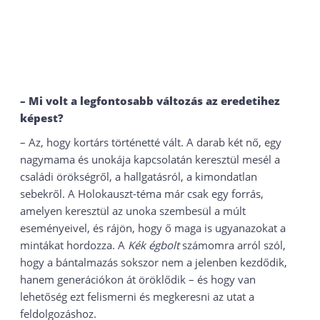
– Mi volt a legfontosabb változás az eredetihez
képest?
– Az, hogy kortárs történetté vált. A darab két nő, egy
nagymama és unokája kapcsolatán keresztül mesél a
családi örökségről, a hallgatásról, a kimondatlan
sebekről. A Holokauszt-téma már csak egy forrás,
amelyen keresztül az unoka szembesül a múlt
eseményeivel, és rájön, hogy ő maga is ugyanazokat a
mintákat hordozza. A
Kék égbolt
számomra arról szól,
hogy a bántalmazás sokszor nem a jelenben kezdődik,
hanem generációkon át öröklődik – és hogy van
lehetőség ezt felismerni és megkeresni az utat a
feldolgozáshoz.