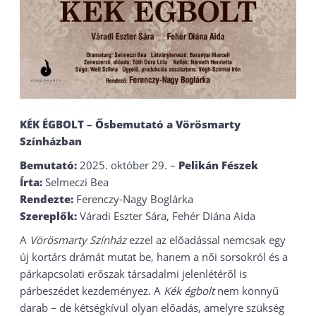
KÉK ÉGBOLT – Ősbemutató a Vörösmarty
Színházban
Bemutató:
2025. október 29. –
Pelikán Fészek
Írta:
Selmeczi Bea
Rendezte:
Ferenczy-Nagy Boglárka
Szereplők:
Váradi Eszter Sára, Fehér Diána Aida
A
Vörösmarty Színház
ezzel az előadással nemcsak egy
új kortárs drámát mutat be, hanem a női sorsokról és a
párkapcsolati erőszak társadalmi jelenlétéről is
párbeszédet kezdeményez. A
Kék égbolt
nem könnyű
darab – de kétségkívül olyan előadás, amelyre szükség