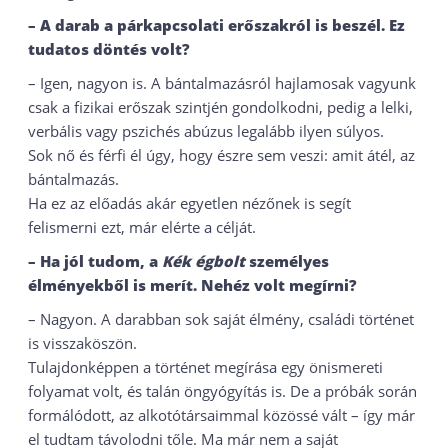
– A darab a párkapcsolati erőszakról is beszél. Ez
tudatos döntés volt?
– Igen, nagyon is. A bántalmazásról hajlamosak vagyunk
csak a fizikai erőszak szintjén gondolkodni, pedig a lelki,
verbális vagy pszichés abúzus legalább ilyen súlyos.
Sok nő és férfi él úgy, hogy észre sem veszi: amit átél, az
bántalmazás.
Ha ez az előadás akár egyetlen nézőnek is segít
felismerni ezt, már elérte a célját.
– Ha jól tudom, a
Kék égbolt
személyes
élményekből is merít. Nehéz volt megírni?
– Nagyon. A darabban sok saját élmény, családi történet
is visszaköszön.
Tulajdonképpen a történet megírása egy önismereti
folyamat volt, és talán öngyógyítás is. De a próbák során
formálódott, az alkotótársaimmal közössé vált – így már
el tudtam távolodni tőle. Ma már nem a saját