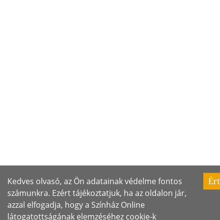
Kedves olvasó, az Ön adatainak védelme fontos
Ér
számunkra. Ezért tájékoztatjuk, ha az oldalon jár,
azzal elfogadja, hogy a Színház Online
látogatottságának elemzéséhez cookie-k