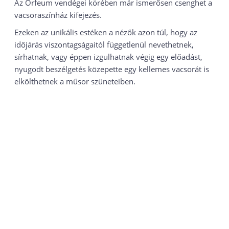
Az Orfeum vendégei körében már ismerősen csenghet a
vacsoraszínház kifejezés.
Ezeken az unikális estéken a nézők azon túl, hogy az
időjárás viszontagságaitól függetlenül nevethetnek,
sírhatnak, vagy éppen izgulhatnak végig egy előadást,
nyugodt beszélgetés közepette egy kellemes vacsorát is
elkölthetnek a műsor szüneteiben.