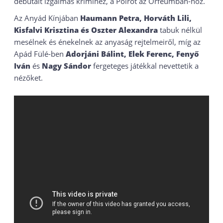
debütált izgalmas krimihez, a Poirot az Orfeumban-hoz.
Az Anyád Kínjában
Haumann Petra, Horváth Lili,
Kisfalvi Krisztina és Oszter Alexandra
tabuk nélkül
mesélnek és énekelnek az anyaság rejtelmeiről, míg az
Apád Fülé-ben
Adorjáni Bálint, Elek Ferenc, Fenyő
Iván
és
Nagy Sándor
fergeteges játékkal nevettetik a
nézőket.