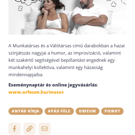
A Munkatársas és a Válótársas című darabokban a hazai
színjátszás nagyjai a humor, az improvizáció, valamint
két szakértő segítségével bepillantást engednek egy
munkahelyi kollektíva, valamint egy házasság
mindennapjaiba.
Eseménynaptár és online jegyvásárlás
:
www.orfeum.hu/musor
ANYÁD KÍNJA
APÁD FÜLE
ORFEUM
POIROT