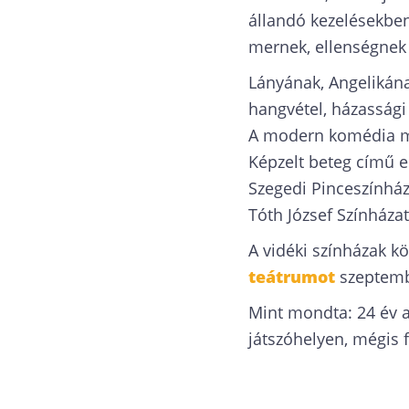
állandó kezelésekben
mernek, ellenségnek 
Lányának, Angelikának
hangvétel, házasság
A modern komédia meg
Képzelt beteg című e
Szegedi Pinceszínház
Tóth József Színházat 
A vidéki színházak kö
teátrumot
szeptembe
Mint mondta: 24 év a
játszóhelyen, mégis f