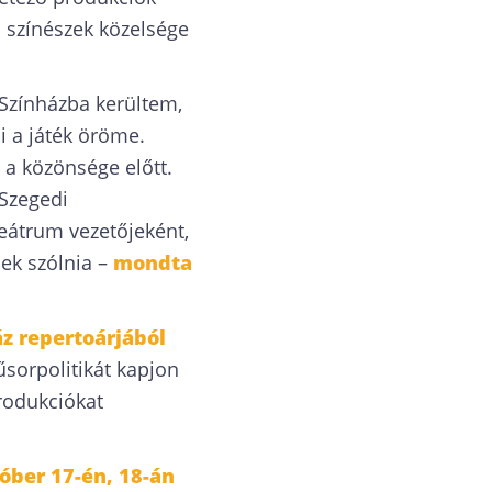
a színészek közelsége
 Színházba kerültem,
i a játék öröme.
 a közönsége előtt.
 Szegedi
teátrum vezetőjeként,
nek szólnia –
mondta
áz repertoárjából
űsorpolitikát kapjon
rodukciókat
óber 17-én, 18-án