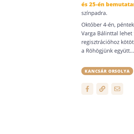
és 25-én bemutata
színpadra.
Október 4-én, péntek
Varga Bálinttal lehet
regisztrációhoz kötö
a Röhögjünk együtt…
KANCSÁR ORSOLYA