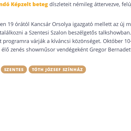
ndó Képzelt beteg
díszleteit némileg áttervezve, felú
en 19 órától Kancsár Orsolya igazgató mellett az új m
 találkozni a Szentesi Szalon beszélgetős talkshowban
tt programra várják a kíváncsi közönséget. Október 10
 élő zenés showműsor vendégeként Gregor Bernadette
SZENTES
TÓTH JÓZSEF SZÍNHÁZ