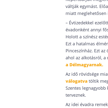
váltják egymást. Előa
miatt meglehetősen i
– Évtizedekkel ezelő
évadonként annyi fős
Holott a színész esté
Ezt a hatalmas élmény
Pinceszínház. Ezt az
ahol az alkotásról, 
a Délmagyarnak.
Az idő rövidsége mia
válogatva
töltik meg
Szentes legnagyobb k
terveznek.
Az idei évadra remek 