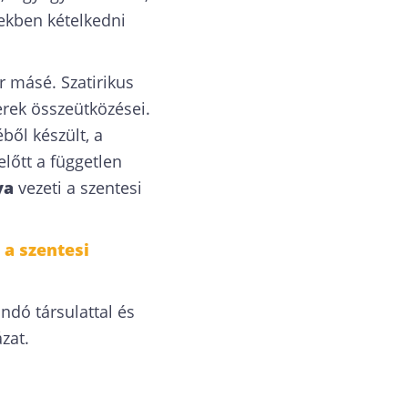
zekben kételkedni
r másé. Szatirikus
rek összeütközései.
ől készült, a
lőtt a független
ya
vezeti a szentesi
 a szentesi
ndó társulattal és
zat.