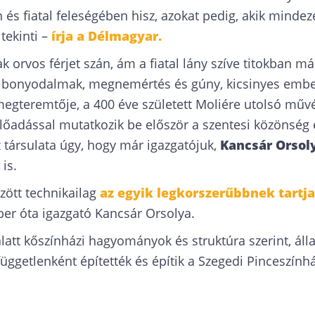
 és fiatal feleségében hisz, azokat pedig, akik minde
tekinti –
írja a Délmagyar.
 orvos férjet szán, ám a fiatal lány szíve titokban má
i bonyodalmak, megnemértés és gúny, kicsinyes embe
teremtője, a 400 éve született Moliére utolsó művéb
lőadással mutatkozik be először a szentesi közönség e
 társulata úgy, hogy már igazgatójuk,
Kancsár Orsol
is.
zött technikailag
az egyik legkorszerűbbnek tartja
r óta igazgató Kancsár Orsolya.
latt kőszínházi hagyományok és struktúra szerint, álla
üggetlenként építették és építik a Szegedi Pinceszínhá