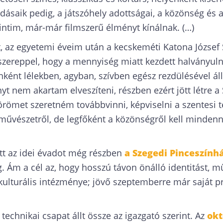
dásaik pedig, a játszóhely adottságai, a közönség és 
ntim, már-már filmszerű élményt kínálnak. (…)
tt, az egyetemi éveim után a kecskeméti Katona József
zereppel, hogy a mennyiség miatt kezdett halványuln
nként lélekben, agyban, szívben egész rezdülésével áll
t nem akartam elveszíteni, részben ezért jött létre a
 örömet szeretném továbbvinni, képviselni a szentesi 
a művészetről, de legfőként a közönségről kell minden
tt az idei évadot még részben
a Szegedi Pinceszính
. Ám a cél az, hogy hosszú távon önálló identitást, m
ulturális intézménye; jövő szeptemberre már saját p
technikai csapat állt össze az igazgató szerint. Az
okt