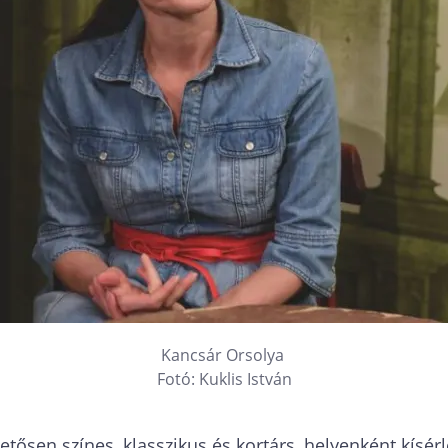
Kancsár Orsolya
Fotó: Kuklis István
tősen színes, klasszikus és kortárs, helyenként kísér