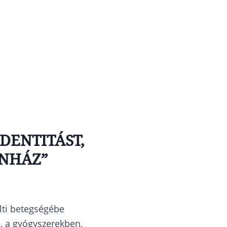
DENTITÁST,
ÍNHÁZ”
ölti betegségébe
, a gyógyszerekben,