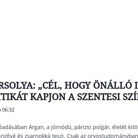
SOLYA: „CÉL, HOGY ÖNÁLLÓ I
IKÁT KAPJON A SZENTESI SZ
a 06:32
őadásában Argan, a jómódú, párizsi polgár, életét kit
 önzővé és zsarnokká teszi. Csak az orvostudományban