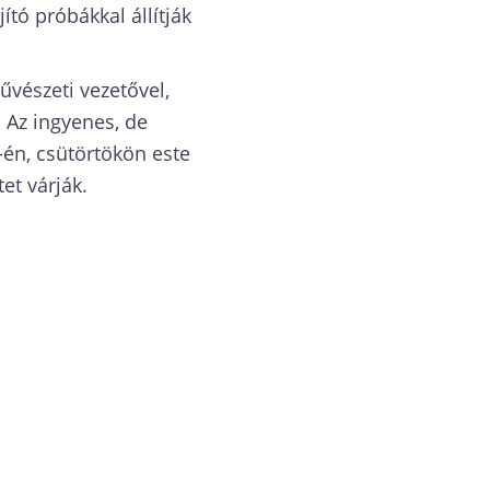
jító próbákkal állítják
űvészeti vezetővel,
. Az ingyenes, de
-én, csütörtökön este
t várják.