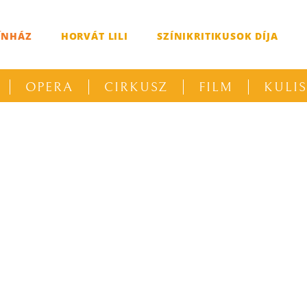
ÍNHÁZ
HORVÁT LILI
SZÍNIKRITIKUSOK DÍJA
OPERA
CIRKUSZ
FILM
KULI