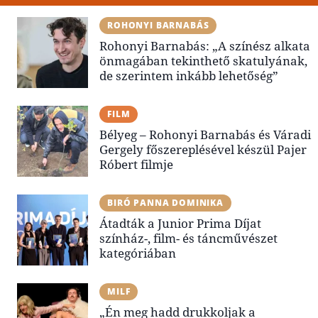
ROHONYI BARNABÁS
Rohonyi Barnabás: „A színész alkata
önmagában tekinthető skatulyának,
de szerintem inkább lehetőség”
FILM
Bélyeg – Rohonyi Barnabás és Váradi
Gergely főszereplésével készül Pajer
Róbert filmje
BIRÓ PANNA DOMINIKA
Átadták a Junior Prima Díjat
színház-, film- és táncművészet
kategóriában
MILF
„Én meg hadd drukkoljak a