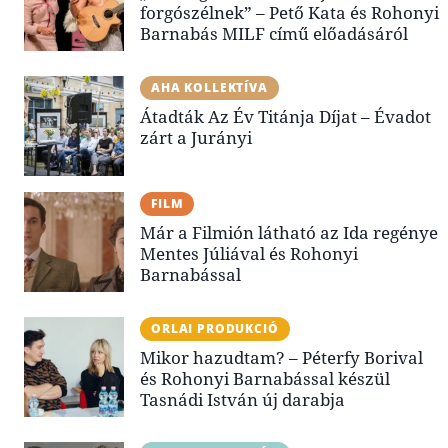
forgószélnek” – Pető Kata és Rohonyi
Barnabás MILF című előadásáról
AHA KOLLEKTÍVA
Átadták Az Év Titánja Díjat – Évadot
zárt a Jurányi
FILM
Már a Filmión látható az Ida regénye
Mentes Júliával és Rohonyi
Barnabással
ORLAI PRODUKCIÓ
Mikor hazudtam? – Péterfy Borival
és Rohonyi Barnabással készül
Tasnádi István új darabja