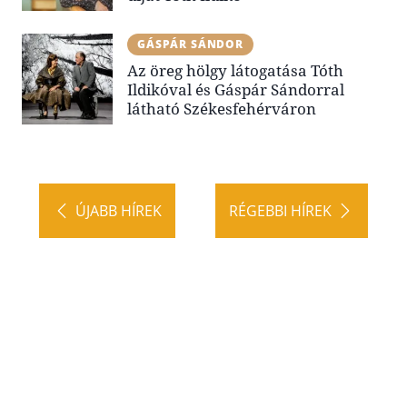
GÁSPÁR SÁNDOR
Az öreg hölgy látogatása Tóth
Ildikóval és Gáspár Sándorral
látható Székesfehérváron
ÚJABB HÍREK
RÉGEBBI HÍREK