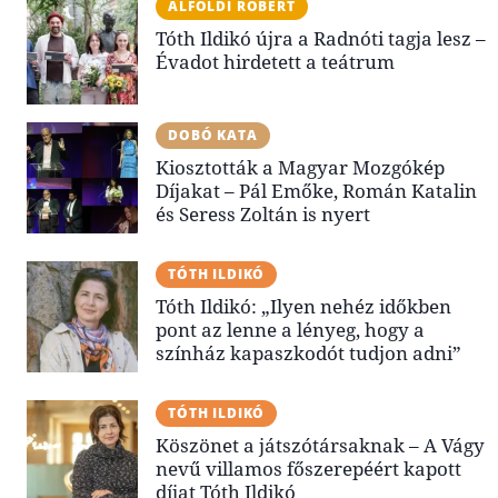
ALFÖLDI RÓBERT
Tóth Ildikó újra a Radnóti tagja lesz –
Évadot hirdetett a teátrum
DOBÓ KATA
Kiosztották a Magyar Mozgókép
Díjakat – Pál Emőke, Román Katalin
és Seress Zoltán is nyert
TÓTH ILDIKÓ
Tóth Ildikó: „Ilyen nehéz időkben
pont az lenne a lényeg, hogy a
színház kapaszkodót tudjon adni”
TÓTH ILDIKÓ
Köszönet a játszótársaknak – A Vágy
nevű villamos főszerepéért kapott
díjat Tóth Ildikó