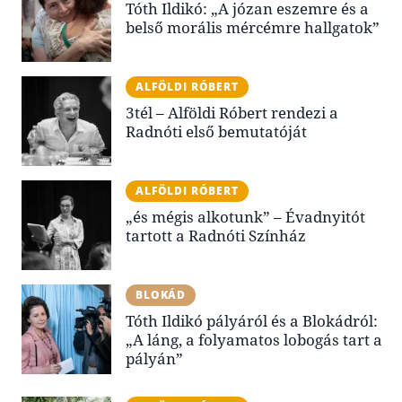
Tóth Ildikó: „A józan eszemre és a
belső morális mércémre hallgatok”
ALFÖLDI RÓBERT
3tél – Alföldi Róbert rendezi a
Radnóti első bemutatóját
ALFÖLDI RÓBERT
„és mégis alkotunk” – Évadnyitót
tartott a Radnóti Színház
BLOKÁD
Tóth Ildikó pályáról és a Blokádról:
„A láng, a folyamatos lobogás tart a
pályán”