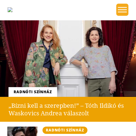
RADNÓTI SZÍNHÁZ
„Bízni kell a szerepben!” – Tóth Ildikó és
Waskovics Andrea válaszolt
RADNÓTI SZÍNHÁZ