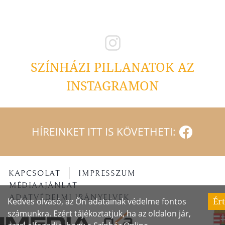
SZÍNHÁZI PILLANATOK AZ
INSTAGRAMON
HÍREINKET ITT IS KÖVETHETI:
KAPCSOLAT
IMPRESSZUM
MÉDIAAJÁNLAT
ADATVÉDELMI IRÁNYELVEK
Kedves olvasó, az Ön adatainak védelme fontos
Ér
számunkra. Ezért tájékoztatjuk, ha az oldalon jár,