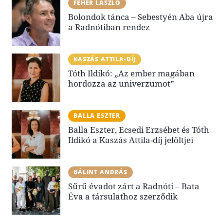
FEHÉR LÁSZLÓ
Bolondok tánca – Sebestyén Aba újra
a Radnótiban rendez
KASZÁS ATTILA-DÍJ
Tóth Ildikó: „Az ember magában
hordozza az univerzumot”
BALLA ESZTER
Balla Eszter, Ecsedi Erzsébet és Tóth
Ildikó a Kaszás Attila-díj jelöltjei
BÁLINT ANDRÁS
Sűrű évadot zárt a Radnóti – Bata
Éva a társulathoz szerződik