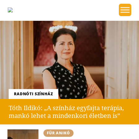
RADNÓTI SZÍNHÁZ
Tóth Ildikó: „A színház egyfajta terápia,
mankó lehet a mindenkori életben is”
FÜR ANIKÓ