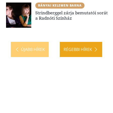
BÁNYAI KELEMEN BARNA
Strindberggel zárja bemutatói sorát
a Radnóti Színház
ÚJABB HÍREK
RÉGEBBI HÍREK