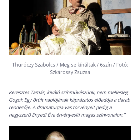
Thuróczy Szabolcs / Meg se kínáltak / 6szín / Fotó:
Szkárossy Zsuzsa
Keresztes Tamás, kiváló színművészünk, nem mellesleg
Gogol: Egy őrült naplójának káprázatos előadója a darab
rendezője. A dramaturgia vas törvényeit pedig a
nagyszerű Enyedi Éva érvényesíti magas színvonalon.”