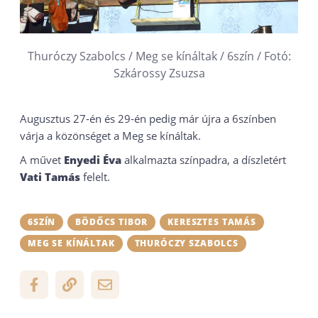
Thuróczy Szabolcs / Meg se kínáltak / 6szín / Fotó:
Szkárossy Zsuzsa
Augusztus 27-én és 29-én pedig már újra a 6színben
várja a közönséget a Meg se kínáltak.
A művet
Enyedi Éva
alkalmazta színpadra, a díszletért
Vati Tamás
felelt.
6SZÍN
BÖDŐCS TIBOR
KERESZTES TAMÁS
MEG SE KÍNÁLTAK
THURÓCZY SZABOLCS