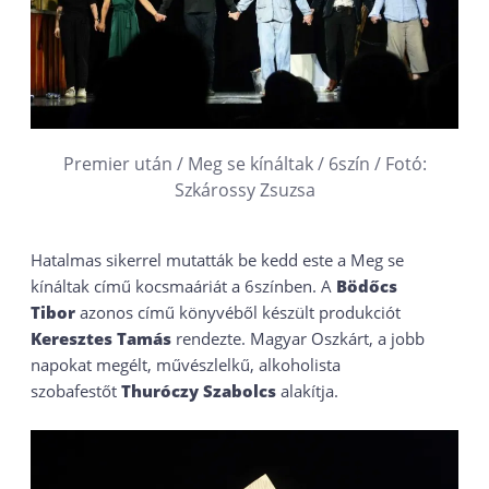
Premier után / Meg se kínáltak / 6szín / Fotó:
Szkárossy Zsuzsa
Hatalmas sikerrel mutatták be kedd este a Meg se
kínáltak című kocsmaáriát a 6színben. A
Bödőcs
Tibor
azonos című könyvéből készült produkciót
Keresztes Tamás
rendezte. Magyar Oszkárt, a jobb
napokat megélt, művészlelkű, alkoholista
szobafestőt
Thuróczy Szabolcs
alakítja.