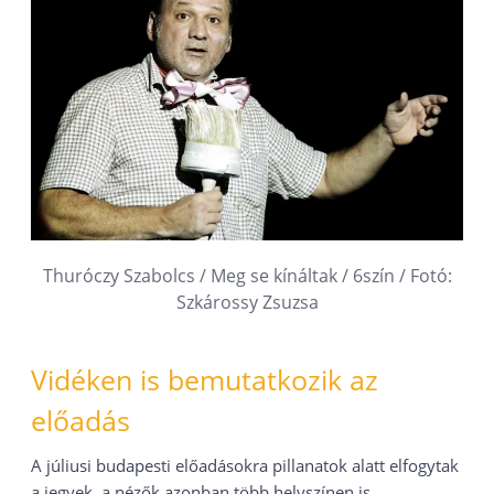
Thuróczy Szabolcs / Meg se kínáltak / 6szín / Fotó:
Szkárossy Zsuzsa
Vidéken is bemutatkozik az
előadás
A júliusi budapesti előadásokra pillanatok alatt elfogytak
a jegyek, a nézők azonban több helyszínen is