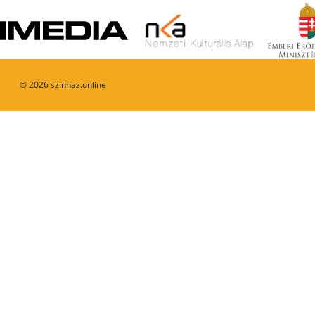
©
2026
szinhaz.online