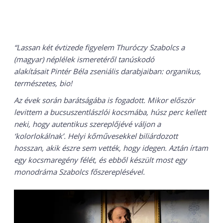
“Lassan két évtizede figyelem Thuróczy Szabolcs a
(magyar) néplélek ismeretéről tanúskodó
alakításait Pintér Béla zseniális darabjaiban: organikus,
természetes, bio!
Az évek során barátságába is fogadott. Mikor először
levittem a bucsuszentlászlói kocsmába, húsz perc kellett
neki, hogy autentikus szereplőjévé váljon a
‘kolorlokálnak’. Helyi kőművesekkel biliárdozott
hosszan, akik észre sem vették, hogy idegen. Aztán írtam
egy kocsmaregény félét, és ebből készült most egy
monodráma Szabolcs főszereplésével.