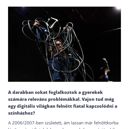
A darabban sokat foglalkoztok a gyerekek
számára releváns problémákkal.
Vajon tud még
egy digitális világban felnőtt fiatal kapcsolódni a
színházhoz
?
A 2006/2007-ben született, ám lassan már felnőttkorba