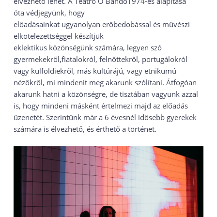
élvezhető lehet. A Teatro O Bando1974-es alapítása
óta védjegyünk, hogy
előadásainkat ugyanolyan erőbedobással és művészi
elkötelezettséggel készítjük
eklektikus közönségünk számára, legyen szó
gyermekekről,fiatalokról, felnőttekről, portugálokról
vagy külföldiekről, más kultúrájú, vagy etnikumú
nézőkről, mi mindenit meg akarunk szólítani. Átfogóan
akarunk hatni a közönségre, de tisztában vagyunk azzal
is, hogy mindeni másként értelmezi majd az előadás
üzenetét. Szerintünk már a 6 évesnél idősebb gyerekek
számára is élvezhető, és érthető a történet.