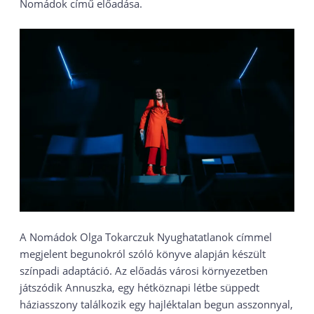
Nomádok című előadása.
A Nomádok Olga Tokarczuk Nyughatatlanok címmel
megjelent begunokról szóló könyve alapján készült
színpadi adaptáció. Az előadás városi környezetben
játszódik Annuszka, egy hétköznapi létbe süppedt
háziasszony találkozik egy hajléktalan begun asszonnyal,