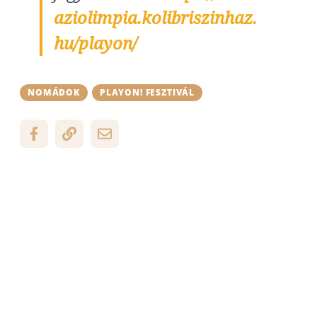
aziolimpia.kolibriszinhaz.
hu/playon/
NOMÁDOK
PLAYON! FESZTIVÁL