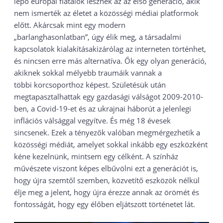
lépő európai fiatalok lesznek az az első generáció, akik
nem ismerték az életet a közösségi médiai platformok
előtt. Akárcsak mint egy modern
„barlanghasonlatban”, úgy élik meg, a társadalmi
kapcsolatok kialakításakizárólag az interneten történhet,
és nincsen erre más alternatíva. Ők egy olyan generáció,
akiknek sokkal mélyebb traumáik vannak a
többi korcsoporthoz képest. Születésük után
megtapasztalhattak egy gazdasági válságot 2009-2010-
ben, a Covid-19-et és az ukrajnai háborút a jelenlegi
inflációs válsággal vegyítve. És még 18 évesek
sincsenek. Ezek a tényezők valóban megmérgezhetik a
közösségi médiát, amelyet sokkal inkább egy eszközként
kéne kezelnünk, mintsem egy célként. A színház
művészete viszont képes elbűvölni ezt a generációt is,
hogy újra szemtől szemben, közvetítő eszközök nélkül
élje meg a jelent, hogy újra érezze annak az örömét és
fontosságát, hogy egy élőben eljátszott történetet lát.