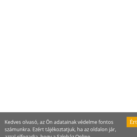
Kedves olvasó, az Ön adatainak védelme fontos
Ér
számunkra. Ezért tájékoztatjuk, ha az oldalon jár,
azzal elfogadja, hogy a Színház Online