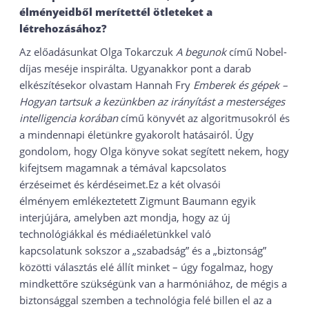
élményeidből merítettél ötleteket a
létrehozásához?
Az előadásunkat Olga Tokarczuk
A
begunok
című Nobel-
díjas meséje inspirálta. Ugyanakkor pont a darab
elkészítésekor olvastam Hannah Fry
Emberek és gépek
–
Hogyan tartsuk a kezünkben az irányítást a mesterséges
intelligencia korában
című könyvét az algoritmusokról és
a mindennapi életünkre gyakorolt hatásairól. Úgy
gondolom, hogy Olga könyve sokat segített nekem, hogy
kifejtsem magamnak a témával kapcsolatos
érzéseimet és kérdéseimet.Ez a két olvasói
élményem emlékeztetett Zigmunt Baumann egyik
interjújára, amelyben azt mondja, hogy az új
technológiákkal és médiaéletünkkel való
kapcsolatunk sokszor a „szabadság” és a „biztonság”
közötti választás elé állít minket – úgy fogalmaz, hogy
mindkettőre szükségünk van a harmóniához, de mégis a
biztonsággal szemben a technológia felé billen el az a