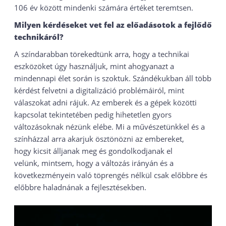
106 év között mindenki számára értéket teremtsen.
Milyen kérdéseket vet fel az előadásotok a fejlődő
technikáról
?
A színdarabban törekedtünk arra, hogy a technikai
eszközöket úgy használjuk, mint ahogyanazt a
mindennapi élet során is szoktuk. Szándékukban áll több
kérdést felvetni a digitalizáció problémáiról, mint
válaszokat adni rájuk. Az emberek és a gépek közötti
kapcsolat tekintetében pedig hihetetlen gyors
változásoknak nézünk elébe. Mi a művészetünkkel és a
színházzal arra akarjuk ösztönözni az embereket,
hogy kicsit álljanak meg és gondolkodjanak el
velünk, mintsem, hogy a változás irányán és a
következményein való töprengés nélkül csak előbbre és
előbbre haladnának a fejlesztésekben.