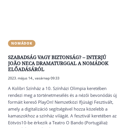
NOMÁDOK
SZABADSÁG VAGY BIZTONSÁG? – INTERJÚ
JOÃO NECA DRAMATURGGAL A NOMÁDOK
ELŐADÁSÁRÓL
2023. május 14., vasárnap 09:33
A Kolibri Színház a 10. Színházi Olimpia keretében
rendezi meg a történetmesélés és a nézői bevonódás új
formáit kereső PlayOn! Nemzetközi Ifjúsági Fesztivált,
amely a digitalizáció segítségével hozza közelebb a
kamaszokhoz a színház világát. A fesztivál keretében az
Eötvös10-be érkezik a Teatro O Bando (Portugália):