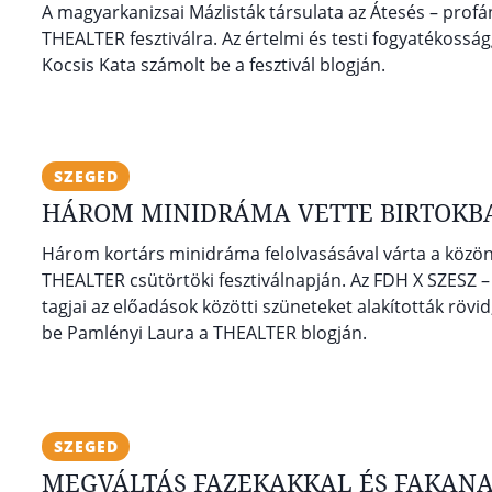
A magyarkanizsai Mázlisták társulata az Átesés – prof
THEALTER fesztiválra. Az értelmi és testi fogyatékossá
Kocsis Kata számolt be a fesztivál blogján.
SZEGED
HÁROM MINIDRÁMA VETTE BIRTOKBA
Három kortárs minidráma felolvasásával várta a közön
THEALTER csütörtöki fesztiválnapján. Az FDH X SZESZ –
tagjai az előadások közötti szüneteket alakították röv
be Pamlényi Laura a THEALTER blogján.
SZEGED
MEGVÁLTÁS FAZEKAKKAL ÉS FAKAN