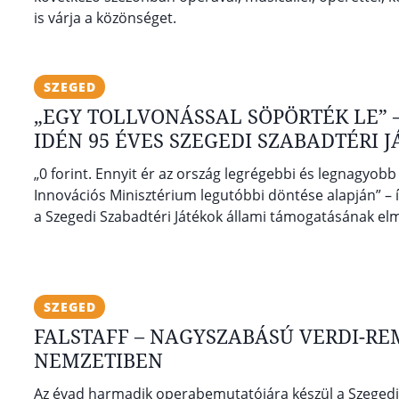
is várja a közönséget.
SZEGED
„EGY TOLLVONÁSSAL SÖPÖRTÉK LE” 
IDÉN 95 ÉVES SZEGEDI SZABADTÉRI 
„0 forint. Ennyit ér az ország legrégebbi és legnagyobb s
Innovációs Minisztérium legutóbbi döntése alapján” – í
a Szegedi Szabadtéri Játékok állami támogatásának el
SZEGED
FALSTAFF – NAGYSZABÁSÚ VERDI-R
NEMZETIBEN
Az évad harmadik operabemutatójára készül a Szegedi N