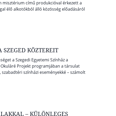
án misztérium című produkcióval érkezett a
ggal élő alkotókból álló közösség előadásáról
 SZEGED KÖZTEREIT
séget a Szegedi Egyetemi Színház a
 Okuláré Projekt programjában a társulat
id, szabadtéri színházi eseményekké – számolt
ALAKKAL – KÜLÖNLEGES