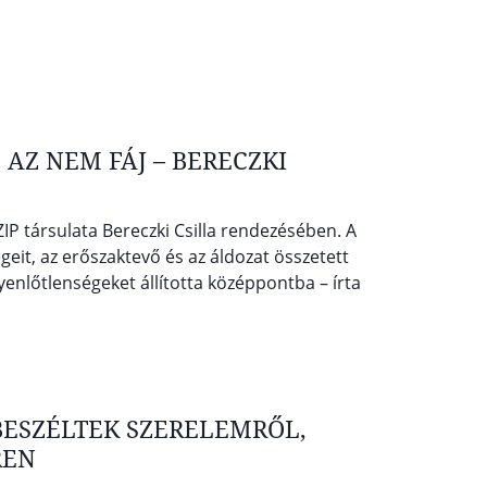
 AZ NEM FÁJ – BERECZKI
P társulata Bereczki Csilla rendezésében. A
eit, az erőszaktevő és az áldozat összetett
yenlőtlenségeket állította középpontba – írta
ESZÉLTEK SZERELEMRŐL,
REN