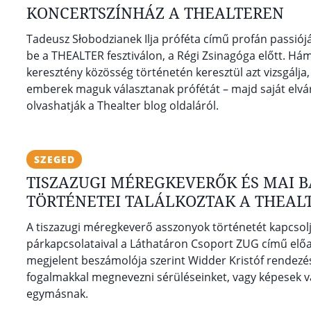
KONCERTSZÍNHÁZ A THEALTEREN
Tadeusz Słobodzianek Ilja próféta című profán passió
be a THEALTER fesztiválon, a Régi Zsinagóga előtt. Há
keresztény közösség történetén keresztül azt vizsgálja
emberek maguk választanak prófétát – majd saját elvárás
olvashatják a Thealter blog oldaláról.
SZEGED
TISZAZUGI MÉREGKEVERŐK ÉS MAI 
TÖRTÉNETEI TALÁLKOZTAK A THEAL
A tiszazugi méregkeverő asszonyok történetét kapcsol
párkapcsolataival a Láthatáron Csoport ZUG című el
megjelent beszámolója szerint Widder Kristóf rendezése
fogalmakkal megnevezni sérüléseinket, vagy képesek va
egymásnak.