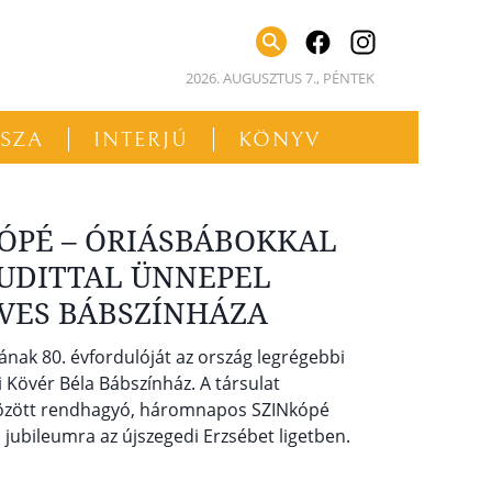
facebook
instagram
2026. AUGUSZTUS 7., PÉNTEK
SSZA
INTERJÚ
KÖNYV
KÓPÉ – ÓRIÁSBÁBOKKAL
JUDITTAL ÜNNEPEL
ÉVES BÁBSZÍNHÁZA
ának 80. évfordulóját az ország legrégebbi
 Kövér Béla Bábszínház. A társulat
 között rendhagyó, háromnapos SZINkópé
a jubileumra az újszegedi Erzsébet ligetben.