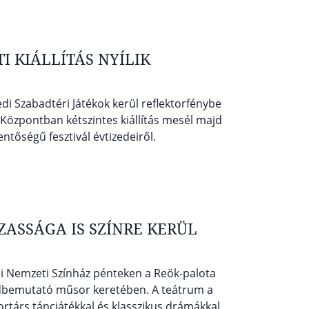
I KIÁLLÍTÁS NYÍLIK
di Szabadtéri Játékok kerül reflektorfénybe
Központban kétszintes kiállítás mesél majd
ntőségű fesztivál évtizedeiről.
ZASSÁGA IS SZÍNRE KERÜL
di Nemzeti Színház pénteken a Reök-palota
adbemutató műsor keretében. A teátrum a
ortárs táncjátékkal és klasszikus drámákkal