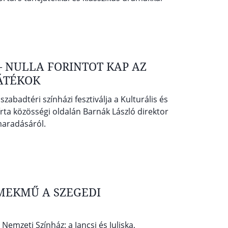
– NULLA FORINTOT KAP AZ
JÁTÉKOK
zabadtéri színházi fesztiválja a Kulturális és
rta közösségi oldalán Barnák László direktor
maradásáról.
EMEKMŰ A SZEGEDI
emzeti Színház: a Jancsi és Juliska,