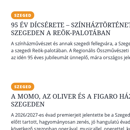
SZEGED
95 ÉV DÍCSÉRETE – SZÍNHÁZTÖRTÉNET
SZEGEDEN A REÖK-PALOTÁBAN
A színházművészet és annak szegedi fellegvára, a Szege
a szegedi Reök-palotában. A Regionális Összművészeti 
az idén 95 éves jubileumát ünneplő, mára országos jele
SZEGED
A MOMO, AZ OLIVER ÉS A FIGARO HÁ
SZEGEDEN
A 2026/2027-es évad premierjeit jelentette be a Szege
előtt tartott, hagyományosan zenés, jó hangulatú év
következő szezonban operával, musicallel, operettel, k