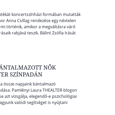
játékát koncertszínházi formában mutatták
mor Anna Csillag rendezése egy névtelen
, mi történik, amikor a megváltásra váró
aik rabjává teszik. Bálint Zsófia írását
BÁNTALMAZOTT NŐK
TER SZÍNPADÁN
ja össze napjaink bántalmazó
őadása. Pamlényi Laura THEALTER-blogon
 azt vizsgálja, elegendő-e pszichológiai
gyunk valódi segítséget is nyújtani