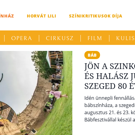
ÍNHÁZ
HORVÁT LILI
SZÍNIKRITIKUSOK DÍJA
OPERA
CIRKUSZ
FILM
KULI
BÁB
JÖN A SZIN
ÉS HALÁSZ 
SZEGED 80 
Idén ünnepli fennállás
bábszínháza, a szegedi
augusztus 21. és 23.
Bábfesztivállal készül 