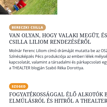
BERECZKI CSILLA
VAN OLYAN, HOGY VALAKI MEGÜT, ÉS
CSILLA LILIOM RENDEZÉSÉRŐL
Molnár Ferenc Liliom című drámáját mutatta be az OSZI
Színészképzés Pécs produkciója az emberi lélek mélység
kapcsolatát, valamint a társadalmi és párkapcsolati eg
a THEALTER blogján Szabó Réka Dorottya.
SZEGED
FOGYATÉKOSSÁGGAL ÉLŐ ALKOTÓK B
ELMÚLÁSRÓL ÉS HITRŐL A THEALTE