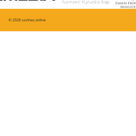
©
2026
szinhaz.online