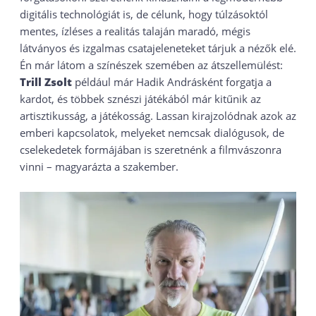
digitális technológiát is, de célunk, hogy túlzásoktól
mentes, ízléses a realitás talaján maradó, mégis
látványos és izgalmas csatajeleneteket tárjuk a nézők elé.
Én már látom a színészek szemében az átszellemülést:
Trill Zsolt
például már Hadik Andrásként forgatja a
kardot, és többek sznészi játékából már kitűnik az
artisztikusság, a játékosság. Lassan kirajzolódnak azok az
emberi kapcsolatok, melyeket nemcsak dialógusok, de
cselekedetek formájában is szeretnénk a filmvászonra
vinni – magyarázta a szakember.