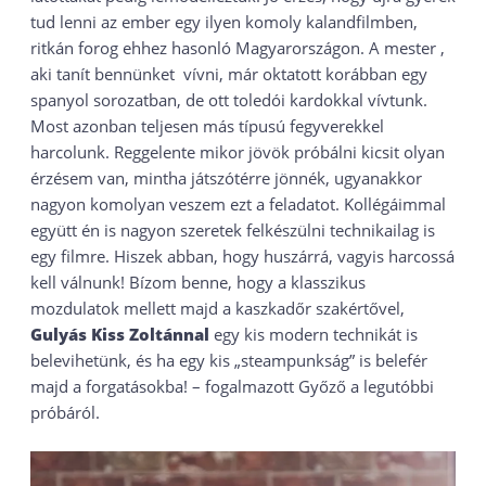
tud lenni az ember egy ilyen komoly kalandfilmben,
ritkán forog ehhez hasonló Magyarországon. A mester ,
aki tanít bennünket vívni, már oktatott korábban egy
spanyol sorozatban, de ott toledói kardokkal vívtunk.
Most azonban teljesen más típusú fegyverekkel
harcolunk. Reggelente mikor jövök próbálni kicsit olyan
érzésem van, mintha játszótérre jönnék, ugyanakkor
nagyon komolyan veszem ezt a feladatot. Kollégáimmal
együtt én is nagyon szeretek felkészülni technikailag is
egy filmre. Hiszek abban, hogy huszárrá, vagyis harcossá
kell válnunk! Bízom benne, hogy a klasszikus
mozdulatok mellett majd a kaszkadőr szakértővel,
Gulyás Kiss Zoltánnal
egy kis modern technikát is
belevihetünk, és ha egy kis „steampunkság” is belefér
majd a forgatásokba! – fogalmazott Győző a legutóbbi
próbáról.