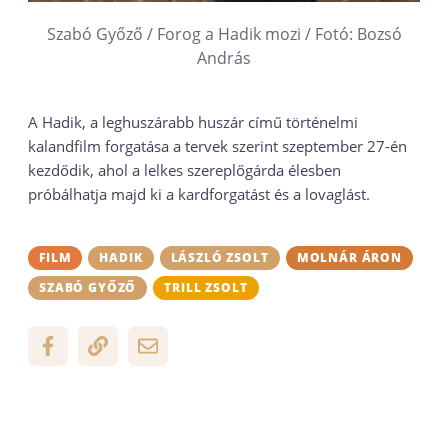
Szabó Győző / Forog a Hadik mozi / Fotó: Bozsó
András
A Hadik, a leghuszárabb huszár című történelmi
kalandfilm forgatása a tervek szerint szeptember 27-én
kezdődik, ahol a lelkes szereplőgárda élesben
próbálhatja majd ki a kardforgatást és a lovaglást.
FILM
HADIK
LÁSZLÓ ZSOLT
MOLNÁR ÁRON
SZABÓ GYŐZŐ
TRILL ZSOLT