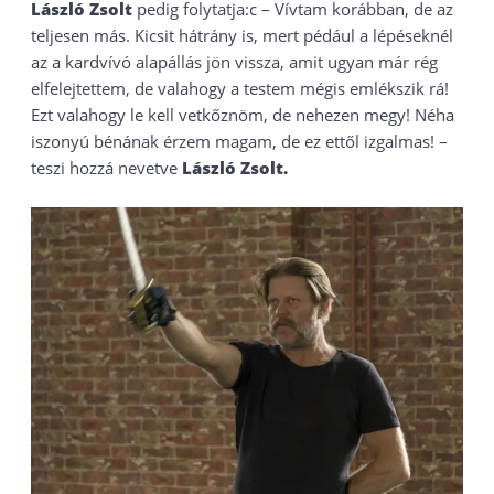
László Zsolt
pedig folytatja:c – Vívtam korábban, de az
teljesen más. Kicsit hátrány is, mert pédául a lépéseknél
az a kardvívó alapállás jön vissza, amit ugyan már rég
elfelejtettem, de valahogy a testem mégis emlékszik rá!
Ezt valahogy le kell vetkőznöm, de nehezen megy! Néha
iszonyú bénának érzem magam, de ez ettől izgalmas! –
teszi hozzá nevetve
László Zsolt.