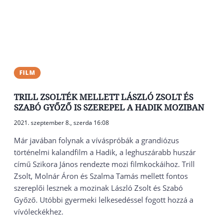
FILM
TRILL ZSOLTÉK MELLETT LÁSZLÓ ZSOLT ÉS
SZABÓ GYŐZŐ IS SZEREPEL A HADIK MOZIBAN
2021. szeptember 8., szerda 16:08
Már javában folynak a víváspróbák a grandiózus
történelmi kalandfilm a Hadik, a leghuszárabb huszár
című Szikora János rendezte mozi filmkockáihoz. Trill
Zsolt, Molnár Áron és Szalma Tamás mellett fontos
szereplői lesznek a mozinak László Zsolt és Szabó
Győző. Utóbbi gyermeki lelkesedéssel fogott hozzá a
vívóleckékhez.