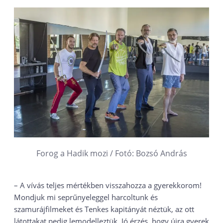
Forog a Hadik mozi / Fotó: Bozsó András
– A vívás teljes mértékben visszahozza a gyerekkorom!
Mondjuk mi seprűnyeleggel harcoltunk és
szamurájfilmeket és Tenkes kapitányát néztük, az ott
látottakat pedig lemodelleztük. Jó érzés, hogy újra gyerek