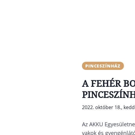
PINCESZÍNHÁZ
A FEHÉR B
PINCESZÍN
2022. október 18., kedd
Az AKKU Egyesületne
vakok és gyengénlát