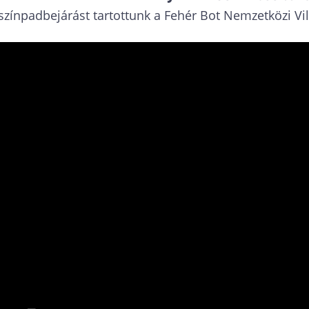
 színpadbejárást tartottunk a Fehér Bot Nemzetközi V