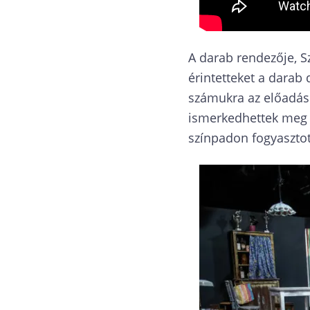
A darab rendezője, Sz
érintetteket a darab 
számukra az előadás v
ismerkedhettek meg az
színpadon fogyasztot