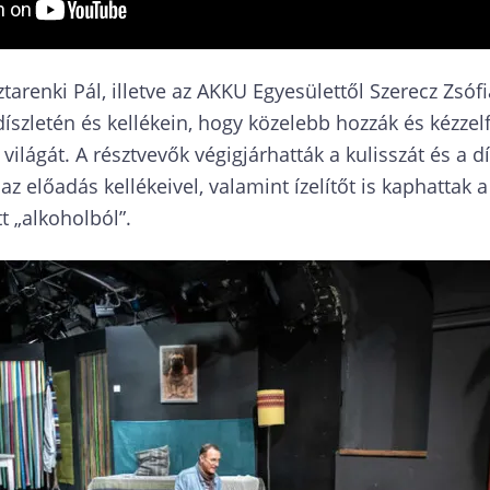
tarenki Pál, illetve az AKKU Egyesülettől Szerecz Zsófi
díszletén és kellékein, hogy közelebb hozzák és kézze
ilágát. A résztvevők végigjárhatták a kulisszát és a dís
 előadás kellékeivel, valamint ízelítőt is kaphattak a 
t „alkoholból”.