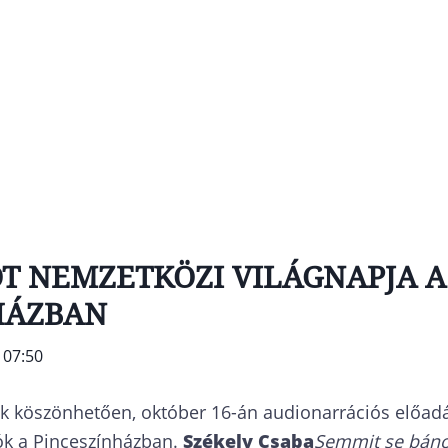
OT NEMZETKÖZI VILÁGNAPJA A
HÁZBAN
 07:50
k köszönhetően, október 16-án audionarrációs előadá
ók a Pinceszínházban.
Székely Csaba
Semmit se bán