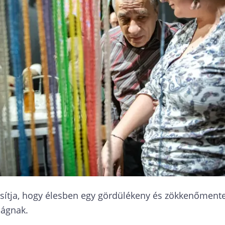
tosítja, hogy élesben egy gördülékeny és zökkenőment
ságnak.