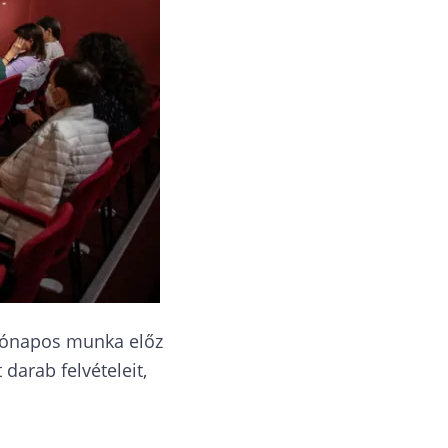
 hónapos munka előz
darab felvételeit,