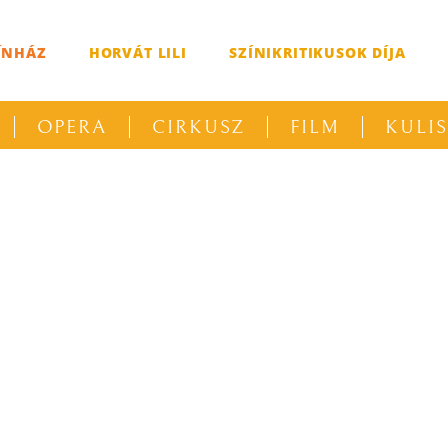
ÍNHÁZ
HORVÁT LILI
SZÍNIKRITIKUSOK DÍJA
OPERA
CIRKUSZ
FILM
KULI