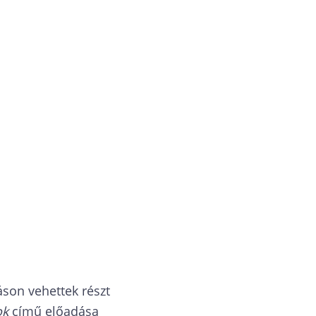
son vehettek részt
ok
című előadása