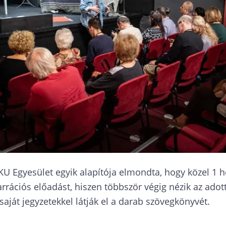
KKU Egyesület egyik alapítója elmondta, hogy közel 1
ációs előadást, hiszen többször végig nézik az adott 
saját jegyzetekkel látják el a darab szövegkönyvét.