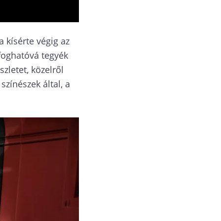
a kísérte végig az
lfoghatóvá tegyék
zletet, közelről
színészek által, a